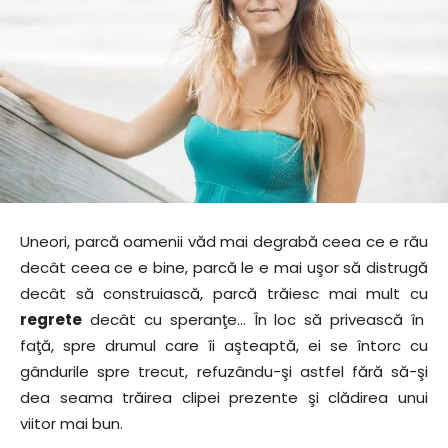
Uneori, parcă oamenii văd mai degrabă ceea ce e rău
decât ceea ce e bine, parcă le e mai uşor să distrugă
decât să construiască, parcă trăiesc mai mult cu
regrete
decât cu speranţe… În loc să privească în
faţă, spre drumul care îi aşteaptă, ei se întorc cu
gândurile spre trecut, refuzându-şi astfel fără să-şi
dea seama trăirea clipei prezente şi clădirea unui
viitor mai bun.