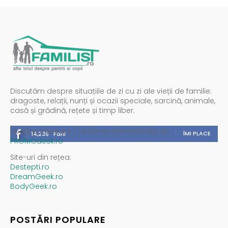
Discutăm despre situațiile de zi cu zi ale vieții de familie:
dragoste, relații, nunți și ocazii speciale, sarcină, animale,
casă și grădină, rețete și timp liber.
Spații publicitare / reclamă administrată de
ÎMI PLACE
14,235
Fani
PROMOdesk.ro
Site-uri din rețea:
Destepti.ro
DreamGeek.ro
BodyGeek.ro
POSTĂRI POPULARE