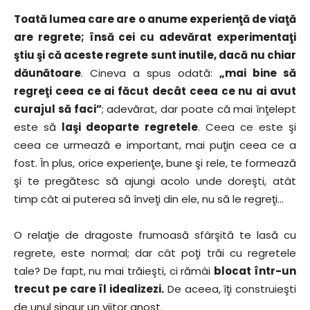
Toată lumea care are o anume experienţă de viaţă
are regrete; însă cei cu adevărat experimentaţi
ştiu şi că aceste regrete sunt inutile, dacă nu chiar
dăunătoare
. Cineva a spus odată:
„mai bine să
regreţi ceea ce ai făcut decât ceea ce nu ai avut
curajul să faci”
; adevărat, dar poate că mai înţelept
este să
laşi deoparte regretele
. Ceea ce este şi
ceea ce urmează e important, mai puţin ceea ce a
fost. În plus, orice experienţe, bune şi rele, te formează
şi te pregătesc să ajungi acolo unde doreşti, atât
timp cât ai puterea să înveţi din ele, nu să le regreţi…
O relaţie de dragoste frumoasă sfârşită te lasă cu
regrete, este normal; dar cât poţi trăi cu regretele
tale? De fapt, nu mai trăieşti, ci rămâi
blocat într-un
trecut pe care îl idealizezi.
De aceea, îţi construieşti
de unul singur un viitor anost.