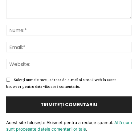
Comentariu:
Nu
Ema
Web
Salvați numele meu, adresa de e-mail și site-ul web în acest
browser pentru data viitoare i comentariu.
Acest site folosește Akismet pentru a reduce spamul.
Află cum
sunt procesate datele comentariilor tale
.