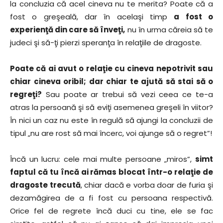
la concluzia că acel cineva nu te merita? Poate că a
fost o greşeală, dar în acelaşi timp
a fost o
experienţă din care să înveţi,
nu în urma căreia să te
judeci şi să-ţi pierzi speranţa în relaţiile de dragoste.
Poate că ai avut o relaţie cu cineva nepotrivit sau
chiar cineva oribil; dar chiar te ajută să stai să o
regreţi?
Sau poate ar trebui să vezi ceea ce te-a
atras la persoană şi să eviţi asemenea greşeli în viitor?
În nici un caz nu este în regulă să ajungi la concluzii de
tipul „nu are rost să mai încerc, voi ajunge să o regret”!
Încă un lucru: cele mai multe persoane „miros”,
simt
faptul că tu încă ai rămas blocat într-o relaţie de
dragoste trecută
, chiar dacă e vorba doar de furia şi
dezamăgirea de a fi fost cu persoana respectivă.
Orice fel de regrete încă duci cu tine, ele se fac