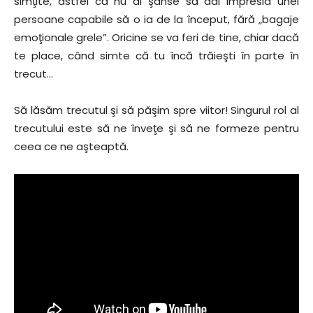
simţite, astfel că nu ai şanse să dai impresia unei
persoane capabile să o ia de la început, fără „bagaje
emoţionale grele”. Oricine se va feri de tine, chiar dacă
te place, când simte că tu încă trăieşti în parte în
trecut…
Să lăsăm trecutul şi să păşim spre viitor! Singurul rol al
trecutului este să ne înveţe şi să ne formeze pentru
ceea ce ne aşteaptă.