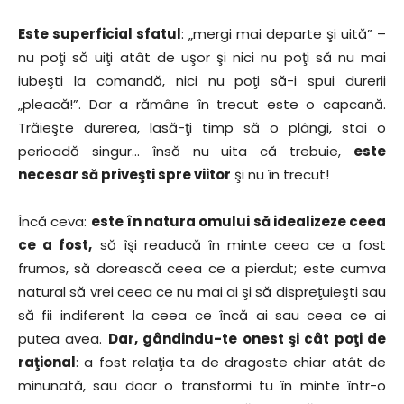
Este superficial sfatul
: „mergi mai departe şi uită” –
nu poţi să uiţi atât de uşor şi nici nu poţi să nu mai
iubeşti la comandă, nici nu poţi să-i spui durerii
„pleacă!”. Dar a rămâne în trecut este o capcană.
Trăieşte durerea, lasă-ţi timp să o plângi, stai o
perioadă singur… însă nu uita că trebuie,
este
necesar să priveşti spre viitor
şi nu în trecut!
Încă ceva:
este în natura omului să idealizeze ceea
ce a fost,
să îşi readucă în minte ceea ce a fost
frumos, să dorească ceea ce a pierdut; este cumva
natural să vrei ceea ce nu mai ai şi să dispreţuieşti sau
să fii indiferent la ceea ce încă ai sau ceea ce ai
putea avea.
Dar, gândindu-te onest şi cât poţi de
raţional
: a fost relaţia ta de dragoste chiar atât de
minunată, sau doar o transformi tu în minte într-o