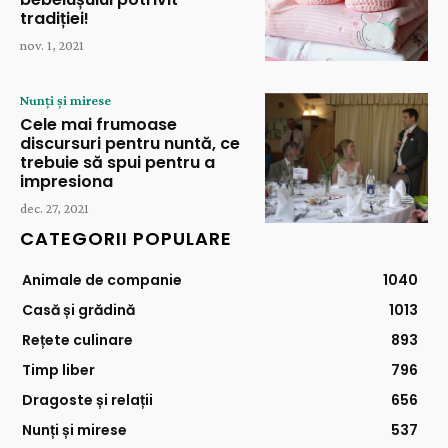
tradiției!
nov. 1, 2021
Nunți și mirese
Cele mai frumoase
discursuri pentru nuntă, ce
trebuie să spui pentru a
impresiona
dec. 27, 2021
CATEGORII POPULARE
Animale de companie
1040
Casă și grădină
1013
Rețete culinare
893
Timp liber
796
Dragoste și relații
656
Nunți și mirese
537