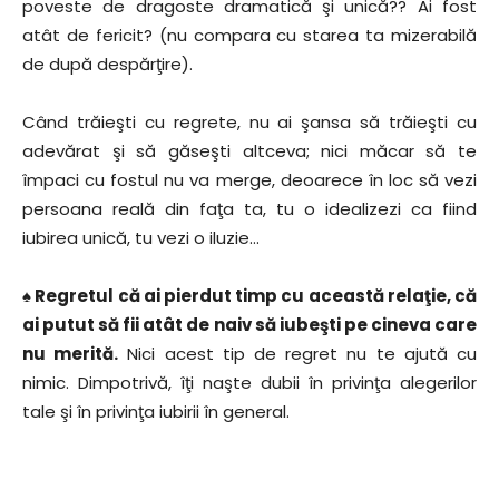
poveste de dragoste dramatică şi unică?? Ai fost
atât de fericit? (nu compara cu starea ta mizerabilă
de după despărţire).
Când trăieşti cu regrete, nu ai şansa să trăieşti cu
adevărat şi să găseşti altceva; nici măcar să te
împaci cu fostul nu va merge, deoarece în loc să vezi
persoana reală din faţa ta, tu o idealizezi ca fiind
iubirea unică, tu vezi o iluzie…
♠ Regretul că ai pierdut timp cu această relaţie, că
ai putut să fii atât de naiv să iubeşti pe cineva care
nu merită.
Nici acest tip de regret nu te ajută cu
nimic. Dimpotrivă, îţi naşte dubii în privinţa alegerilor
tale şi în privinţa iubirii în general.