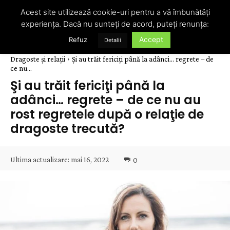
Acest site utilizează cookie-uri pentru a vă îmbunătăți
experiența. Dacă nu sunteți de acord, puteți renunța:
Accept
Refuz
Detalii
Dragoste și relații
Şi au trăit fericiţi până la adânci... regrete – de
ce nu...
Şi au trăit fericiţi până la
adânci… regrete – de ce nu au
rost regretele după o relaţie de
dragoste trecută?
Ultima actualizare:
mai 16, 2022
0