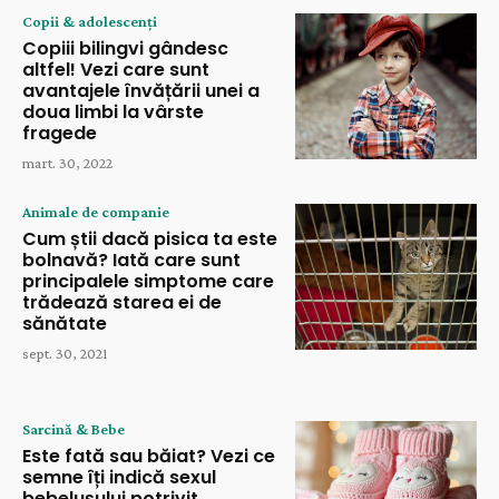
Copii & adolescenți
Copiii bilingvi gândesc
altfel! Vezi care sunt
avantajele învățării unei a
doua limbi la vârste
fragede
mart. 30, 2022
Animale de companie
Cum știi dacă pisica ta este
bolnavă? Iată care sunt
principalele simptome care
trădează starea ei de
sănătate
sept. 30, 2021
Sarcină & Bebe
Este fată sau băiat? Vezi ce
semne îți indică sexul
bebelușului potrivit