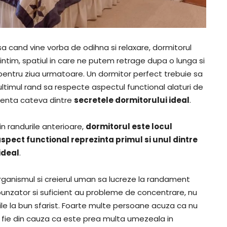
sa cand vine vorba de odihna si relaxare, dormitorul
intim, spatiul in care ne putem retrage dupa o lunga si
 pentru ziua urmatoare. Un dormitor perfect trebuie sa
n ultimul rand sa respecte aspectul functional alaturi de
ezenta cateva dintre
secretele dormitorului ideal
.
n randurile anterioare,
dormitorul este locul
spect functional reprezinta primul si unul dintre
ideal
.
ganismul si creierul uman sa lucreze la randament
unzator si suficient au probleme de concentrare, nu
nile la bun sfarist. Foarte multe persoane acuza ca nu
, fie din cauza ca este prea multa umezeala in