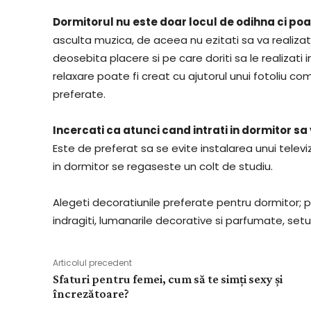
Dormitorul nu este doar locul de odihna ci poa
asculta muzica, de aceea nu ezitati sa va realizati
deosebita placere si pe care doriti sa le realizat
relaxare poate fi creat cu ajutorul unui fotoliu co
preferate.
Incercati ca atunci cand intrati in dormitor 
Este de preferat sa se evite instalarea unui televi
in dormitor se regaseste un colt de studiu.
Alegeti decoratiunile preferate pentru dormitor; pu
indragiti, lumanarile decorative si parfumate, set
Articolul precedent
Sfaturi pentru femei, cum să te simți sexy și
încrezătoare?