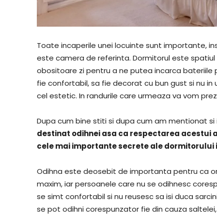
Toate incaperile unei locuinte sunt importante, in
este camera de referinta. Dormitorul este spatiul 
obositoare zi pentru a ne putea incarca bateriile
fie confortabil, sa fie decorat cu bun gust si nu i
cel estetic. In randurile care urmeaza va vom pr
Dupa cum bine stiti si dupa cum am mentionat si i
destinat odihnei asa ca respectarea acestui a
cele mai importante secrete ale dormitorului 
Odihna este deosebit de importanta pentru ca or
maxim, iar persoanele care nu se odihnesc coresp
se simt confortabil si nu reusesc sa isi duca sarci
se pot odihni corespunzator fie din cauza saltelei