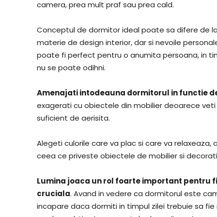
camera, prea mult praf sau prea cald.
Conceptul de dormitor ideal poate sa difere de la 
materie de design interior, dar si nevoile personale 
poate fi perfect pentru o anumita persoana, in t
nu se poate odihni.
Amenajati intodeauna dormitorul in functie de
exagerati cu obiectele din mobilier deoarece veti
suficient de aerisita.
Alegeti culorile care va plac si care va relaxeaza, a
ceea ce priveste obiectele de mobilier si decorati
Lumina joaca un rol foarte important pentru f
cruciala
. Avand in vedere ca dormitorul este cam
incapare daca dormiti in timpul zilei trebuie sa f