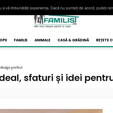
ru a vă îmbunătăți experiența. Dacă nu sunteți de acord, puteți re
OPII
FAMILIE
ANIMALE
CASĂ & GRĂDINĂ
REȚETE C
n design perfect
deal, sfaturi și idei pent