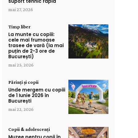
suport tehnic rapid
mai 27, 2026
Timp liber
La munte cu copiii:
cele mai frumoase
trasee de vară (la mai
puțin de 2-3 ore de
București)
mai 25, 2026
Părinți și copii
Unde mergem cu copiii
de 1 Iunie 2026 în
București
mai 22, 2026
Copii & adolescenți
Muzee pentru copii în