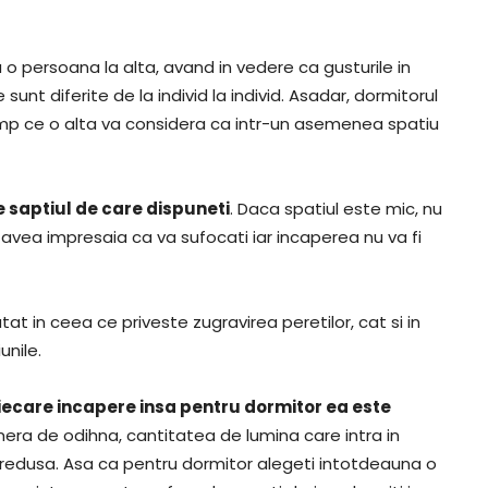
o persoana la alta, avand in vedere ca gusturile in
sunt diferite de la individ la individ. Asadar, dormitorul
imp ce o alta va considera ca intr-un asemenea spatiu
 saptiul de care dispuneti
. Daca spatiul este mic, nu
 avea impresaia ca va sufocati iar incaperea nu va fi
tat in ceea ce priveste zugravirea peretilor, cat si in
unile.
iecare incapere insa pentru dormitor ea este
era de odihna, cantitatea de lumina care intra in
ie redusa. Asa ca pentru dormitor alegeti intotdeauna o