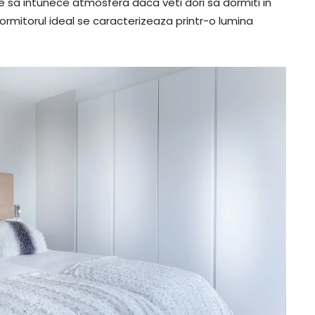
e sa intunece atmosfera daca veti dori sa dormiti in
, dormitorul ideal se caracterizeaza printr-o lumina