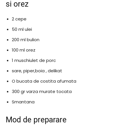
si orez
2 cepe
50 ml ulei
200 ml bulion
100 ml orez
1 muschiulet de porc
sare, piper,boia , delikat
O bucata de costita afumata
300 gr varza murate tocata
Smantana
Mod de preparare