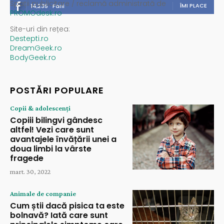
Spații publicitare / reclamă administrată de
ÎMI PLACE
14,235
Fani
PROMOdesk.ro
Site-uri din rețea:
Destepti.ro
DreamGeek.ro
BodyGeek.ro
POSTĂRI POPULARE
Copii & adolescenți
Copiii bilingvi gândesc
altfel! Vezi care sunt
avantajele învățării unei a
doua limbi la vârste
fragede
mart. 30, 2022
Animale de companie
Cum știi dacă pisica ta este
bolnavă? Iată care sunt