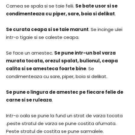
Carnea se spala si se taie felii.
Se bate usor si se
condimenteaza cu piper, sare, boia si delikat
.
Se curata ceapa si se taie marunt
. Se incinge ulei
intr-o tigaie si se caleste ceapa.
Se face un amestec.
Se pune intr-un bol varza
murata tocata, orezul spalat, bulionul, ceapa
calita si se amesteca foarte bine
. Se
condimenteaza cu sare, piper, boia si delikat.
Se pune o lingura de amestec pe fiecare felie de
carne si se ruleaza
.
Intr-o oala se pune la fund un strat de varza tocata
.peste stratul de varza se pune costita afumata.
Peste stratul de costita se pune sarmalele.