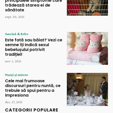
principalele simptome care
trădează starea ei de
sănătate
sept. 30, 2021
Sarcină & Bebe
Este fată sau băiat? Vezi ce
semne îți indică sexul
bebelușului potrivit
tradiției!
nov. 1, 2021
Nunți și mirese
Cele mai frumoase
discursuri pentru nuntă, ce
trebuie să spui pentru a
impresiona
dec. 27, 2021
CATEGORII POPULARE