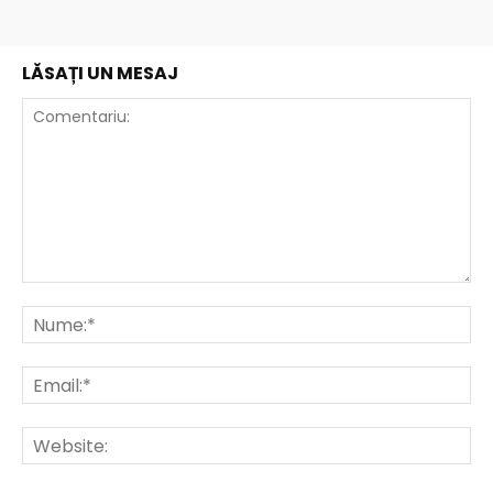
LĂSAȚI UN MESAJ
Comentariu:
Nu
Ema
Web