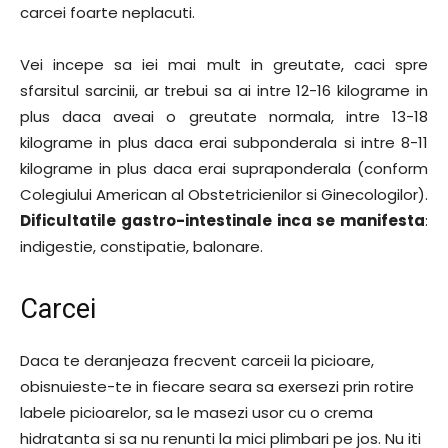
carcei foarte neplacuti.
Vei incepe sa iei mai mult in greutate, caci spre
sfarsitul sarcinii, ar trebui sa ai intre 12-16 kilograme in
plus daca aveai o greutate normala, intre 13-18
kilograme in plus daca erai subponderala si intre 8-11
kilograme in plus daca erai supraponderala (conform
Colegiului American al Obstetricienilor si Ginecologilor).
Dificultatile gastro-intestinale inca se manifesta
:
indigestie, constipatie, balonare.
Carcei
Daca te deranjeaza frecvent carceii la picioare,
obisnuieste-te in fiecare seara sa exersezi prin rotire
labele picioarelor, sa le masezi usor cu o crema
hidratanta si sa nu renunti la mici plimbari pe jos. Nu iti