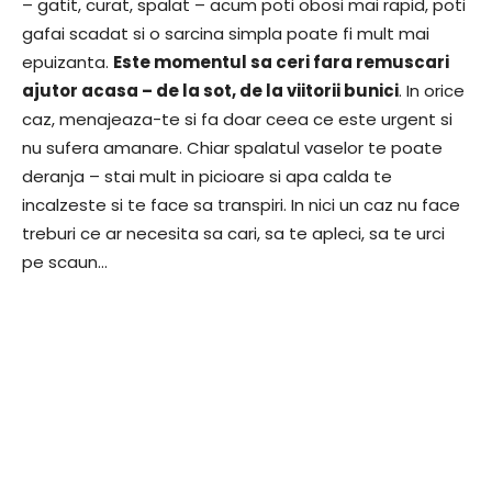
– gatit, curat, spalat – acum poti obosi mai rapid, poti
gafai scadat si o sarcina simpla poate fi mult mai
epuizanta.
Este momentul sa ceri fara remuscari
ajutor acasa – de la sot, de la viitorii bunici
. In orice
caz, menajeaza-te si fa doar ceea ce este urgent si
nu sufera amanare. Chiar spalatul vaselor te poate
deranja – stai mult in picioare si apa calda te
incalzeste si te face sa transpiri. In nici un caz nu face
treburi ce ar necesita sa cari, sa te apleci, sa te urci
pe scaun…