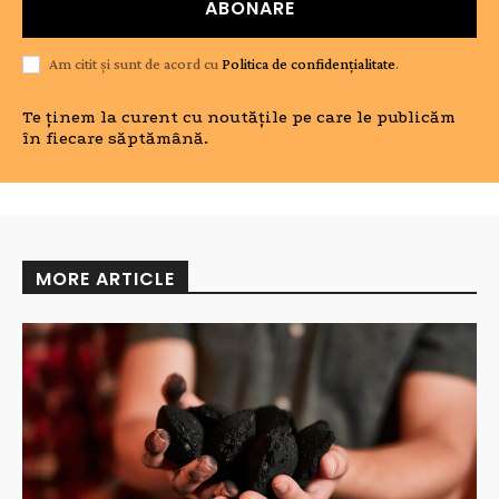
ABONARE
Am citit și sunt de acord cu
Politica de confidențialitate
.
Te ținem la curent cu noutățile pe care le publicăm
în fiecare săptămână.
MORE ARTICLE