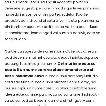
tau, nu pentru socrii sau nasi! Accepta politicos
diversele sugestii pe care in mod sigur le vei primi, insa
nu ceda insistentelor din partea rudelor. Foarte
probabil, parintii tai si ai sotului vor insista pe un nume
din familie – spune-le politicos ca veti lua acest lucru
in considerare, insa alegeti voi numele potrivit, care va
face cu ochiul.
Cartile cu sugestii de nume mai mult te pot ameti si
poti deveni si mai nehotarata decat inainte, dupa ce
parcurgi liste intregi cu nume.
Cel mai bine este sa
cautati un nume care va place amandorura si
care inseamna ceva
: numele unui personaj iubit din
carti sau filme, numele unui prieten vechi si drag, sau
pur si simplu un nume care v-a placut dintotdeauna –
ideea este sa vi se para voua ca suna bine. Inchipuiti-
va ca sunteti cu bebe in camera si il strigati – cum