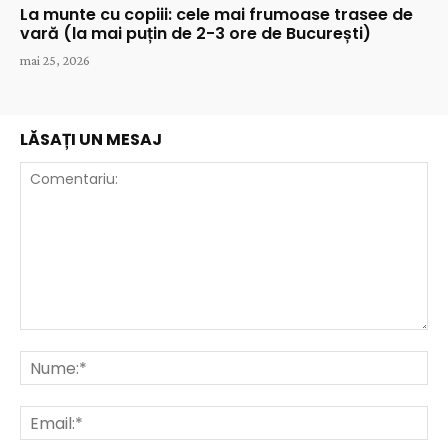
La munte cu copiii: cele mai frumoase trasee de
vară (la mai puțin de 2-3 ore de București)
mai 25, 2026
LĂSAȚI UN MESAJ
Comentariu:
Nu
Ema