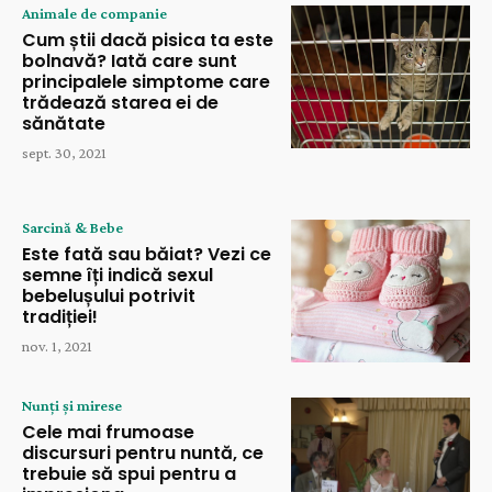
Animale de companie
Cum știi dacă pisica ta este
bolnavă? Iată care sunt
principalele simptome care
trădează starea ei de
sănătate
sept. 30, 2021
Sarcină & Bebe
Este fată sau băiat? Vezi ce
semne îți indică sexul
bebelușului potrivit
tradiției!
nov. 1, 2021
Nunți și mirese
Cele mai frumoase
discursuri pentru nuntă, ce
trebuie să spui pentru a