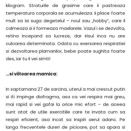
kilogram. Straturile de grasime care ii pastreaza
temperatura corporala se acumuleaza. Ii place foarte
mult sa isi suga degetelul – noul sau „hobby”, care il
calmeaza si ii formeaza maxilarele. Vazul i se dezvolta,
retina incepand sa lucreze, dar irisul inca nu are
culoarea determinata. Odata cu exersarea respiratiei
si dezvoltarea plamanilor, bebe poate sughita foarte
des, iar tu il vei simti!
…si viitoarea mamica:
In saptamana 27 de sarcina, uterul a mai crescut putin
si iti impinge diafragma, asa ca vei respira mai greu,
mai rapid si vei gafai la orice mic efort – de aceea
sunt atat de utile exercitiile care te invata cum sa
respiri eficient, asa incat sa inspiri aerul adanc. Pe
langa frecventele dureri de picioare, pot sa apara si