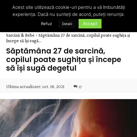
Acest site utilizează cookie-uri pentru a vă îmbunătăți
experiența. Dacă nu sunteți de acord, puteți renunța:
Accept
Refuz
Detalii
Sarcină & Bebe
Săptămâna 27 de sarcină, copilul poate sughița și
începe să își sugă...
Săptămâna 27 de sarcină,
copilul poate sughița și începe
să își sugă degetul
Ultima actualizare:
oct. 18, 2021
0