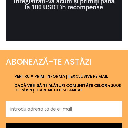
ABONEAZĂ-TE ASTĂZI
PENTRU A PRIMI INFORMAȚII EXCLUSIVE PE MAIL
DACĂ VREI SĂ TE ALĂTURI COMUNITĂȚII CELOR +300K
DE PĂRINȚI CARE NE CITESC ANUAL