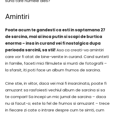
suna tare numele ales?
Amintiri
Poate acum te gandesti ca esti in saptamana 27
de sarcina, mai ai inca putin si scapi de burtica
enorma – insa in curand vei fi nostalgica dupa
perioada sarcinii, sa stii!
Asa ca creati-va amintiri
care vor fi atat de bine-venite in curand. Cand sunteti
in familie, faceti mici filmulete si munti de fotografii –
la sfarsit, iti poti face un album frumos de sarcina.
Cine stie, in viitor, daca vei mai fi insarcinata, poate fi
amuzant sa rasfoiesti vechiul album de sarcina si sa
te compari! Sa incepi un mic jurnal de sarcina – daca
nu ai facut-o; este la fel de frumos si amuzant – trece
in fiecare zi cate o intrare despre cum te simti, cum