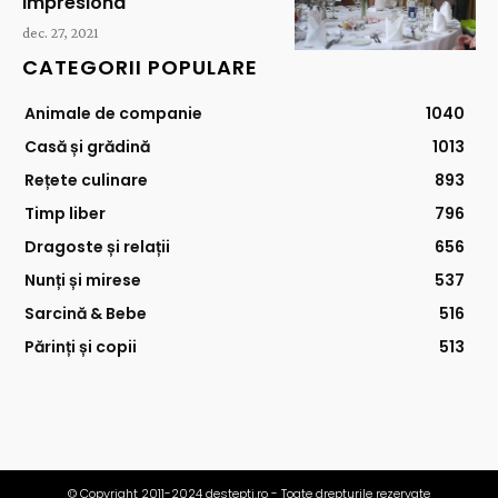
impresiona
dec. 27, 2021
CATEGORII POPULARE
Animale de companie
1040
Casă și grădină
1013
Rețete culinare
893
Timp liber
796
Dragoste și relații
656
Nunți și mirese
537
Sarcină & Bebe
516
Părinți și copii
513
© Copyright 2011-2024 destepti.ro - Toate drepturile rezervate