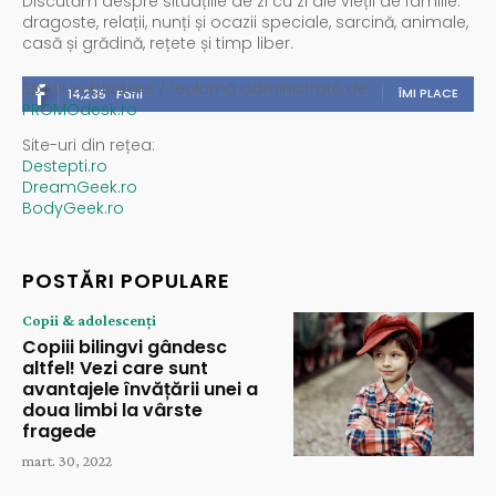
Discutăm despre situațiile de zi cu zi ale vieții de familie:
dragoste, relații, nunți și ocazii speciale, sarcină, animale,
casă și grădină, rețete și timp liber.
Spații publicitare / reclamă administrată de
ÎMI PLACE
14,235
Fani
PROMOdesk.ro
Site-uri din rețea:
Destepti.ro
DreamGeek.ro
BodyGeek.ro
POSTĂRI POPULARE
Copii & adolescenți
Copiii bilingvi gândesc
altfel! Vezi care sunt
avantajele învățării unei a
doua limbi la vârste
fragede
mart. 30, 2022