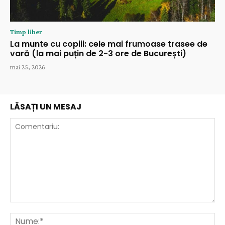
Timp liber
La munte cu copiii: cele mai frumoase trasee de
vară (la mai puțin de 2-3 ore de București)
mai 25, 2026
LĂSAȚI UN MESAJ
Comentariu:
Nu