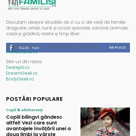
Discutăm despre situațiile de zi cu zi ale vieții de familie:
dragoste, relații, nunți și ocazii speciale, sarcină, animale,
casă și grădină, rețete și timp liber.
Spații publicitare / reclamă administrată de
ÎMI PLACE
14,235
Fani
PROMOdesk.ro
Site-uri din rețea:
Destepti.ro
DreamGeek.ro
BodyGeek.ro
POSTĂRI POPULARE
Copii & adolescenți
Copiii bilingvi gândesc
altfel! Vezi care sunt
avantajele învățării unei a
doua limbi la vârste