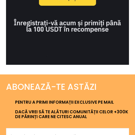
ABONEAZĂ-TE ASTĂZI
PENTRU A PRIMI INFORMAȚII EXCLUSIVE PE MAIL
DACĂ VREI SĂ TE ALĂTURI COMUNITĂȚII CELOR +300K
DE PĂRINȚI CARE NE CITESC ANUAL