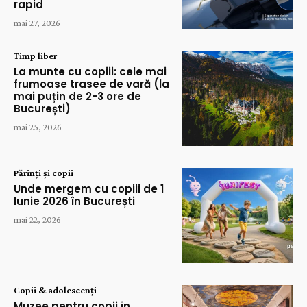
rapid
mai 27, 2026
Timp liber
La munte cu copiii: cele mai
frumoase trasee de vară (la
mai puțin de 2-3 ore de
București)
mai 25, 2026
Părinți și copii
Unde mergem cu copiii de 1
Iunie 2026 în București
mai 22, 2026
Copii & adolescenți
Muzee pentru copii în