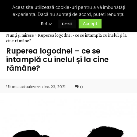
Acest site utilizează cookie-uri pentru a vă îmbunătăți
experiența. Dacă nu sunteți de acord, puteți renunța:
Accept
Refuz
Detalii
Nunți și mirese
Ruperea logodnei - ce se intamplă cu inelul și la
cine rămâne?
Ruperea logodnei – ce se
intamplă cu inelul și la cine
rămâne?
Ultima actualizare:
dec. 23, 2021
0