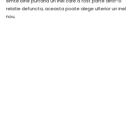
simte bine purtand un inel care a fost parte dintr-o
relatie defuncta, aceasta poate alege ulterior un inel
nou.