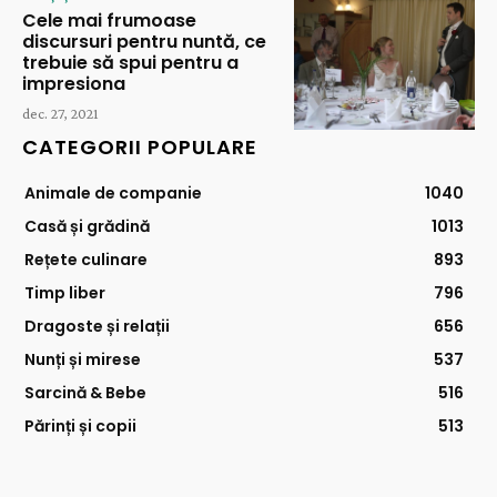
Cele mai frumoase
discursuri pentru nuntă, ce
trebuie să spui pentru a
impresiona
dec. 27, 2021
CATEGORII POPULARE
Animale de companie
1040
Casă și grădină
1013
Rețete culinare
893
Timp liber
796
Dragoste și relații
656
Nunți și mirese
537
Sarcină & Bebe
516
Părinți și copii
513