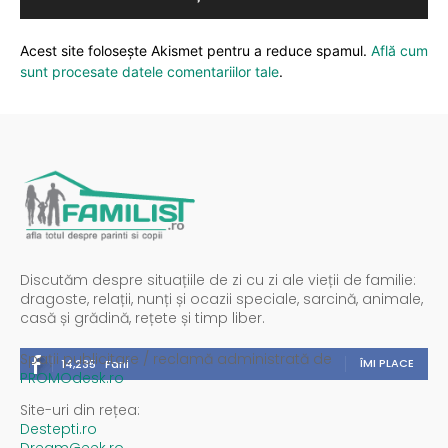
Acest site folosește Akismet pentru a reduce spamul.
Află cum
sunt procesate datele comentariilor tale
.
Discutăm despre situațiile de zi cu zi ale vieții de familie:
dragoste, relații, nunți și ocazii speciale, sarcină, animale,
casă și grădină, rețete și timp liber.
Spații publicitare / reclamă administrată de
ÎMI PLACE
14,235
Fani
PROMOdesk.ro
Site-uri din rețea:
Destepti.ro
DreamGeek.ro