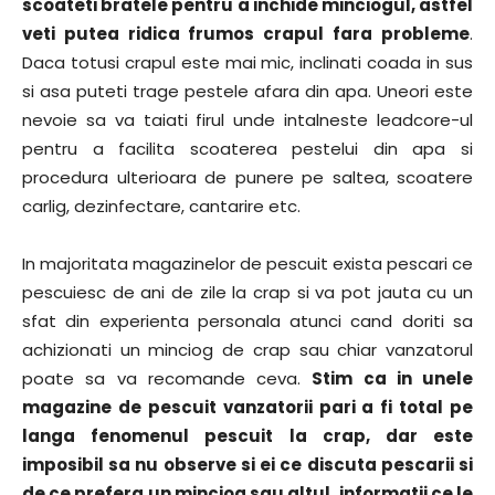
scoateti bratele pentru a inchide minciogul, astfel
veti putea ridica frumos crapul fara probleme
.
Daca totusi crapul este mai mic, inclinati coada in sus
si asa puteti trage pestele afara din apa. Uneori este
nevoie sa va taiati firul unde intalneste leadcore-ul
pentru a facilita scoaterea pestelui din apa si
procedura ulterioara de punere pe saltea, scoatere
carlig, dezinfectare, cantarire etc.
In majoritata magazinelor de pescuit exista pescari ce
pescuiesc de ani de zile la crap si va pot jauta cu un
sfat din experienta personala atunci cand doriti sa
achizionati un minciog de crap sau chiar vanzatorul
poate sa va recomande ceva.
Stim ca in unele
magazine de pescuit vanzatorii pari a fi total pe
langa fenomenul pescuit la crap, dar este
imposibil sa nu observe si ei ce discuta pescarii si
de ce prefera un minciog sau altul, informatii ce le