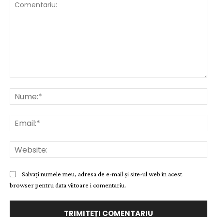
Comentariu:
Nu
Ema
Web
Salvați numele meu, adresa de e-mail și site-ul web în acest
browser pentru data viitoare i comentariu.