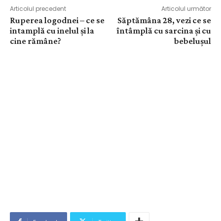
Articolul precedent
Articolul următor
Ruperea logodnei – ce se
Săptămâna 28, vezi ce se
intamplă cu inelul și la
întâmplă cu sarcina și cu
cine rămâne?
bebelușul