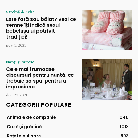
Sarcină & Bebe
Este fată sau băiat? Vezi ce
semne îți indică sexul
bebelușului potrivit
tradiției!
nov. 1, 2021
Nunți și mirese
Cele mai frumoase
discursuri pentru nuntă, ce
trebuie să spui pentru a
impresiona
dec. 27, 2021
CATEGORII POPULARE
Animale de companie
1040
Casă și grădină
1013
Rețete culinare
893