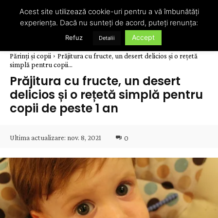
Acest site utilizează cookie-uri pentru a vă îmbunătăți
experiența. Dacă nu sunteți de acord, puteți renunța:
Accept
Refuz
Detalii
Părinți și copii
Prăjitura cu fructe, un desert delicios și o rețetă
simplă pentru copii...
Prăjitura cu fructe, un desert
delicios și o rețetă simplă pentru
copii de peste 1 an
Ultima actualizare:
nov. 8, 2021
0