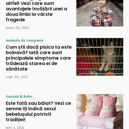
altfel! Vezi care sunt
avantajele învățării unei a
doua limbi la vârste
fragede
mart. 30, 2022
Animale de companie
Cum știi dacă pisica ta este
bolnavă? Iată care sunt
principalele simptome care
trădează starea ei de
sănătate
sept. 30, 2021
Sarcină & Bebe
Este fată sau băiat? Vezi ce
semne îți indică sexul
bebelușului potrivit
tradiției!
nov. 1, 2021