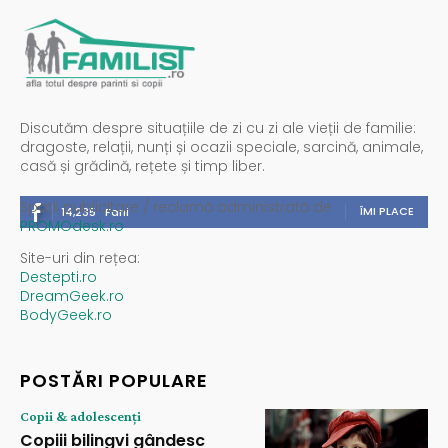
Discutăm despre situațiile de zi cu zi ale vieții de familie:
dragoste, relații, nunți și ocazii speciale, sarcină, animale,
casă și grădină, rețete și timp liber.
Spații publicitare / reclamă administrată de
ÎMI PLACE
14,235
Fani
PROMOdesk.ro
Site-uri din rețea:
Destepti.ro
DreamGeek.ro
BodyGeek.ro
POSTĂRI POPULARE
Copii & adolescenți
Copiii bilingvi gândesc