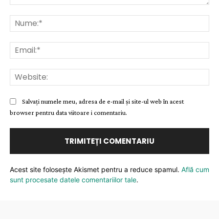
Comentariu:
Nu
Ema
Web
Salvați numele meu, adresa de e-mail și site-ul web în acest
browser pentru data viitoare i comentariu.
Acest site folosește Akismet pentru a reduce spamul.
Află cum
sunt procesate datele comentariilor tale
.