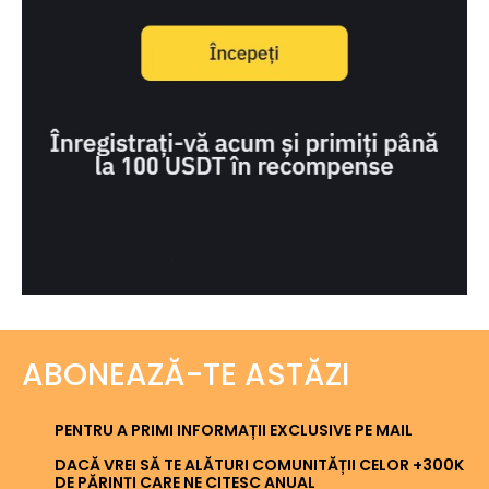
ABONEAZĂ-TE ASTĂZI
PENTRU A PRIMI INFORMAȚII EXCLUSIVE PE MAIL
DACĂ VREI SĂ TE ALĂTURI COMUNITĂȚII CELOR +300K
DE PĂRINȚI CARE NE CITESC ANUAL