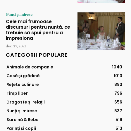
Nunți și mirese
Cele mai frumoase
discursuri pentru nuntă, ce
trebuie să spui pentru a
impresiona
dec. 27, 2021
CATEGORII POPULARE
Animale de companie
1040
Casă și grădină
1013
Rețete culinare
893
Timp liber
796
Dragoste și relații
656
Nunți și mirese
537
Sarcină & Bebe
516
Părinți și copii
513