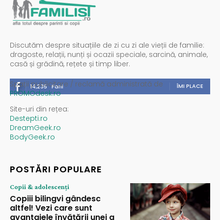
Discutăm despre situațiile de zi cu zi ale vieții de familie:
dragoste, relații, nunți și ocazii speciale, sarcină, animale,
casă și grădină, rețete și timp liber.
Spații publicitare / reclamă administrată de
ÎMI PLACE
14,235
Fani
PROMOdesk.ro
Site-uri din rețea:
Destepti.ro
DreamGeek.ro
BodyGeek.ro
POSTĂRI POPULARE
Copii & adolescenți
Copiii bilingvi gândesc
altfel! Vezi care sunt
avantajele învățării unei a