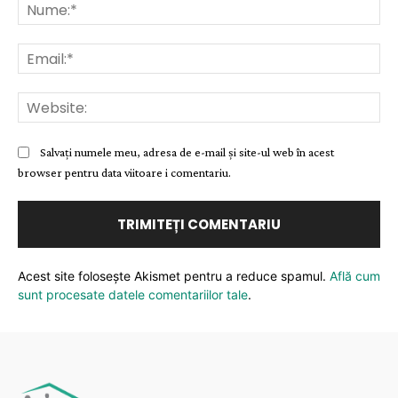
Nu
Ema
Web
Salvați numele meu, adresa de e-mail și site-ul web în acest
browser pentru data viitoare i comentariu.
Acest site folosește Akismet pentru a reduce spamul.
Află cum
sunt procesate datele comentariilor tale
.