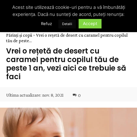
Acest site utilizează cookie-uri pentru a vă îmbunătăți
experiența. Dacă nu sunteți de acord, puteți renunța:
Accept
Refuz
Detalii
Părinți și copii
Vrei o rețetă de desert cu caramel pentru copilul
tău de peste...
Vrei o rețetă de desert cu
caramel pentru copilul tău de
peste 1 an, vezi aici ce trebuie să
faci
Ultima actualizare:
nov. 8, 2021
0