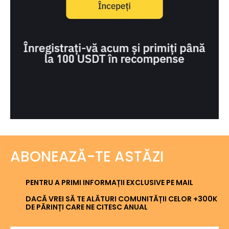
ABONEAZĂ-TE ASTĂZI
PENTRU A PRIMI INFORMAȚII EXCLUSIVE PE MAIL
DACĂ VREI SĂ TE ALĂTURI COMUNITĂȚII CELOR +300K
DE PĂRINȚI CARE NE CITESC ANUAL