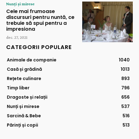
Nunți și mirese
Cele mai frumoase
discursuri pentru nuntă, ce
trebuie să spui pentru a
impresiona
dec. 27, 2021
CATEGORII POPULARE
Animale de companie
1040
Casă și grădină
1013
Rețete culinare
893
Timp liber
796
Dragoste și relații
656
Nunți și mirese
537
Sarcină & Bebe
516
Părinți și copii
513