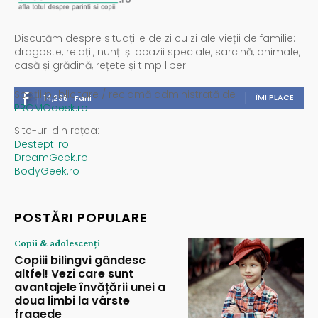
Discutăm despre situațiile de zi cu zi ale vieții de familie:
dragoste, relații, nunți și ocazii speciale, sarcină, animale,
casă și grădină, rețete și timp liber.
Spații publicitare / reclamă administrată de
ÎMI PLACE
14,235
Fani
PROMOdesk.ro
Site-uri din rețea:
Destepti.ro
DreamGeek.ro
BodyGeek.ro
POSTĂRI POPULARE
Copii & adolescenți
Copiii bilingvi gândesc
altfel! Vezi care sunt
avantajele învățării unei a
doua limbi la vârste
fragede