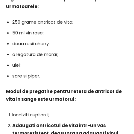
urmatoarele:
250 grame antricot de vita;
50 ml vin rose;
doua rosii cherry;
o legatura de marar;
ulei;
sare si piper.
Modul de pregatire pentru reteta de antricot de
vita in sange este urmatorul:
Incalziti cuptorul;
Adaugati antricotul de vita intr-un vas
termorezistent, deasupra sa adaugati vinul,