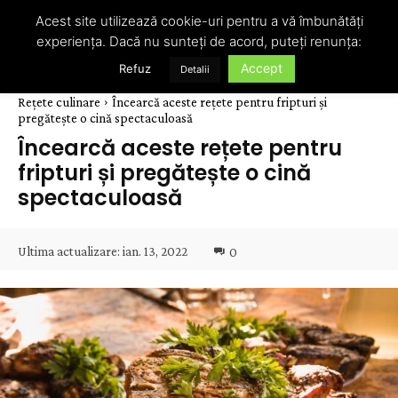
Acest site utilizează cookie-uri pentru a vă îmbunătăți
experiența. Dacă nu sunteți de acord, puteți renunța:
Accept
Refuz
Detalii
Rețete culinare
Încearcă aceste rețete pentru fripturi și
pregătește o cină spectaculoasă
Încearcă aceste rețete pentru
fripturi și pregătește o cină
spectaculoasă
Ultima actualizare:
ian. 13, 2022
0