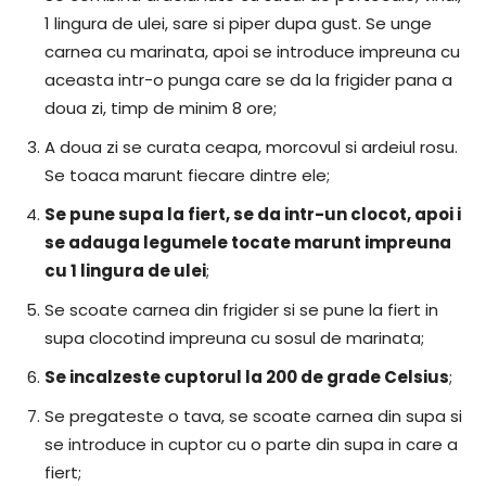
1 lingura de ulei, sare si piper dupa gust. Se unge
carnea cu marinata, apoi se introduce impreuna cu
aceasta intr-o punga care se da la frigider pana a
doua zi, timp de minim 8 ore;
A doua zi se curata ceapa, morcovul si ardeiul rosu.
Se toaca marunt fiecare dintre ele;
Se pune supa la fiert, se da intr-un clocot, apoi i
se adauga legumele tocate marunt impreuna
cu 1 lingura de ulei
;
Se scoate carnea din frigider si se pune la fiert in
supa clocotind impreuna cu sosul de marinata;
Se incalzeste cuptorul la 200 de grade Celsius
;
Se pregateste o tava, se scoate carnea din supa si
se introduce in cuptor cu o parte din supa in care a
fiert;