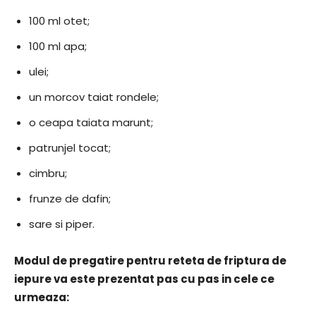
100 ml otet;
100 ml apa;
ulei;
un morcov taiat rondele;
o ceapa taiata marunt;
patrunjel tocat;
cimbru;
frunze de dafin;
sare si piper.
​Modul de pregatire pentru reteta de friptura de
iepure va este prezentat pas cu pas in cele ce
urmeaza: