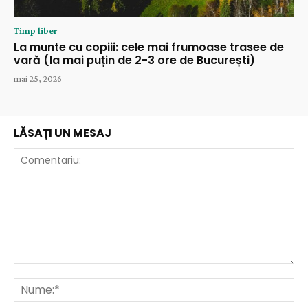
Timp liber
La munte cu copiii: cele mai frumoase trasee de
vară (la mai puțin de 2-3 ore de București)
mai 25, 2026
LĂSAȚI UN MESAJ
Comentariu:
Nu