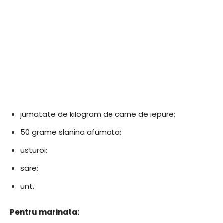
jumatate de kilogram de carne de iepure;
50 grame slanina afumata;
usturoi;
sare;
unt.
​Pentru marinata: