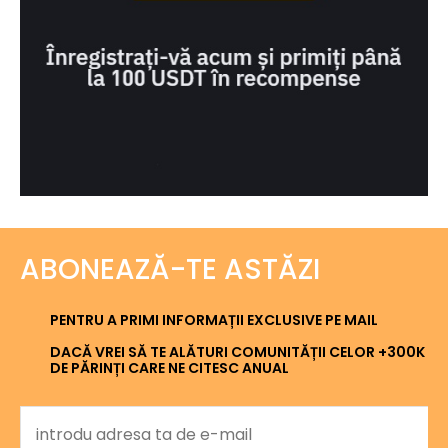
ABONEAZĂ-TE ASTĂZI
PENTRU A PRIMI INFORMAȚII EXCLUSIVE PE MAIL
DACĂ VREI SĂ TE ALĂTURI COMUNITĂȚII CELOR +300K
DE PĂRINȚI CARE NE CITESC ANUAL