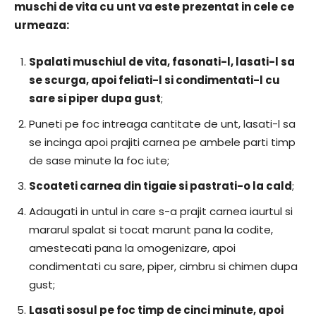
muschi de vita cu unt va este prezentat in cele ce
urmeaza:
Spalati muschiul de vita, fasonati-l, lasati-l sa
se scurga, apoi feliati-l si condimentati-l cu
sare si piper dupa gust
;
Puneti pe foc intreaga cantitate de unt, lasati-l sa
se incinga apoi prajiti carnea pe ambele parti timp
de sase minute la foc iute;
Scoateti carnea din tigaie si pastrati-o la cald
;
Adaugati in untul in care s-a prajit carnea iaurtul si
mararul spalat si tocat marunt pana la codite,
amestecati pana la omogenizare, apoi
condimentati cu sare, piper, cimbru si chimen dupa
gust;
Lasati sosul pe foc timp de cinci minute, apoi