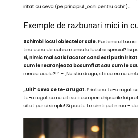
iritat cu ceva (pe principiul „ochi pentru ochi”)…
Exemple de razbunari mici in c
Schimbi locul obiectelor sale.
Partenerul tau isi
tina cana de cafea mereu la locul ei special? Isi
Ei, nimic mai satisfacator cand esti putin irita
cum le rearanjeaza bosumflat sau cum le cau
mereu acolo?!!” – „Nu stiu draga, stii ca eu nu um
„Uiti” ceva ce te-a rugat.
Prietena te-a rugat se
te-a rugat sa nu uiti sa ii cumperi chipsurile lui 
uitat pur si simplu! Si poate te simti putin rau – d