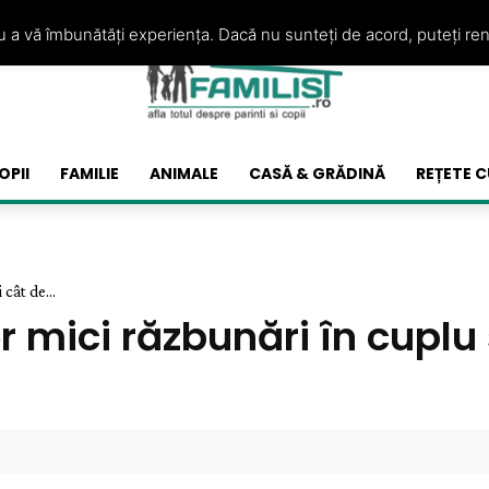
ru a vă îmbunătăți experiența. Dacă nu sunteți de acord, puteți re
OPII
FAMILIE
ANIMALE
CASĂ & GRĂDINĂ
REȚETE C
cât de...
 mici răzbunări în cuplu