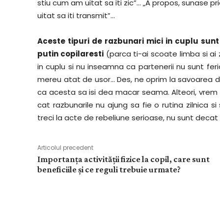
stiu cum am uitat sa iti zic”… „A propos, sunase p
uitat sa iti transmit”…
Aceste tipuri de razbunari mici in cuplu sun
putin copilaresti
(parca ti-ai scoate limba si a
in cuplu si nu inseamna ca partenerii nu sunt feri
mereu atat de usor… Des, ne oprim la savoarea de 
ca acesta sa isi dea macar seama. Alteori, vrem 
cat razbunarile nu ajung sa fie o rutina zilnica s
treci la acte de rebeliune serioase, nu sunt decat 
Articolul precedent
Importanța activității fizice la copil, care sunt
beneficiile și ce reguli trebuie urmate?