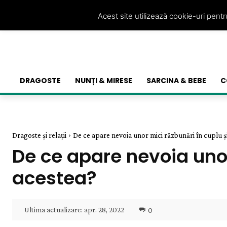
Acest site utilizează cookie-uri pent
DRAGOSTE
NUNȚI & MIRESE
SARCINA & BEBE
C
Dragoste și relații
De ce apare nevoia unor mici răzbunări în cuplu și 
De ce apare nevoia unor
acestea?
Ultima actualizare:
apr. 28, 2022
0