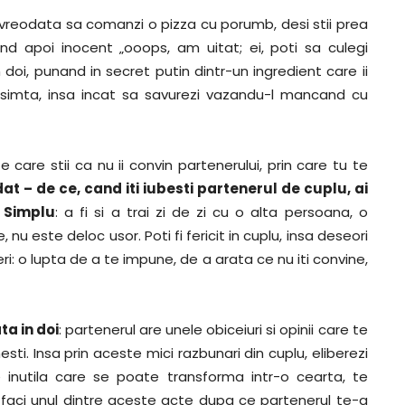
vreodata sa comanzi o pizza cu porumb, desi stii prea
d apoi inocent „ooops, am uitat; ei, poti sa culegi
doi, punand in secret putin dintr-un ingredient care ii
e simta, insa incat sa savurezi vazandu-l mancand cu
 care stii ca nu ii convin partenerului, prin care tu te
at – de ce, cand iti iubesti partenerul de cuplu, ai
? Simplu
: a fi si a trai zi de zi cu o alta persoana, o
, nu este deloc usor. Poti fi fericit in cuplu, insa deseori
i: o lupta de a te impune, de a arata ce nu iti convine,
ta in doi
: partenerul are unele obiceiuri si opinii care te
fnesti. Insa prin aceste mici razbunari din cuplu, eliberezi
e inutila care se poate transforma intr-o cearta, te
, faci unul dintre aceste acte dupa ce partenerul te-a