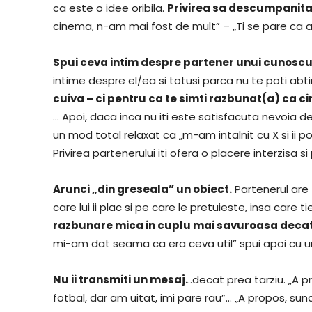
ca este o idee oribila.
Privirea sa descumpanita i
cinema, n-am mai fost de mult” – „Ti se pare ca a
Spui ceva intim despre partener unui cunoscu
intime despre el/ea si totusi parca nu te poti abt
cuiva – ci pentru ca te simti razbunat(a) ca ci
… Apoi, daca inca nu iti este satisfacuta nevoia de a
un mod total relaxat ca „m-am intalnit cu X si ii
Privirea partenerului iti ofera o placere interzisa 
Arunci „din greseala” un obiect.
Partenerul are 
care lui ii plac si pe care le pretuieste, insa care t
razbunare mica in cuplu mai savuroasa decat s
mi-am dat seama ca era ceva util” spui apoi cu u
Nu ii transmiti un mesaj.
..decat prea tarziu. „A p
fotbal, dar am uitat, imi pare rau”… „A propos, sun