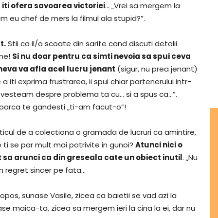
ti ofera savoarea victoriei
… „Vrei sa mergem la
m eu chef de mers la filmul ala stupid?”.
t.
Stii ca il/o scoate din sarite cand discuti detalii
ine!
Si nu doar pentru ca simti nevoia sa spui ceva
neva va afla acel lucru jenant
(sigur, nu prea jenant)
 iti exprima frustrarea, ii spui chiar partenerului intr-
 povesteam despre problema ta cu… si a spus ca…”.
si parca te gandesti „ti-am facut-o”!
ticul de a colectiona o gramada de lucruri ca amintire,
ie ti se par mult mai potrivite in gunoi?
Atunci nici o
a arunci ca din greseala cate un obiect inutil
. „Nu
n regret sincer pe fata…
ropos, sunase Vasile, zicea ca baietii se vad azi la
ase maica-ta, zicea sa mergem ieri la cina la ei, dar nu