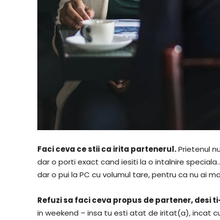
Faci ceva ce stii ca irita partenerul.
Prietenul n
dar o porti exact cand iesiti la o intalnire speciala
dar o pui la PC cu volumul tare, pentru ca nu ai 
Refuzi sa faci ceva propus de partener, desi ti-
in weekend – insa tu esti atat de iritat(a), incat 