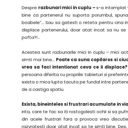
Despre
razbunari mici in cuplu –
s-a intamplat 
bine ca partenerul nu suporta porumbul, spunan
boabele”… Sau sa gatesti o reteta pentru cina in 
displace partenerului, doar atat incat sa nu s
pofta?!…
Acestea sunt razbunarile mici in cuplu – mici acte
simti mai bine…
Poate ca suna copilaros si ciud
vrea sa faci intentionat ceva ce ii displace
persoana diferita cu propriile tabieturi si preferinte
exista o mica lupta tacuta pe fundal intre partener
de a castiga spatiu.
Exista, bineinteles si frustrari acumulate in via
irita, care te fac sa iti rostogolesti ochii si sa pu
din acele frustrari fara a provoca vreo discuti
razvratesti doar atat incat sa te simti bine. Des