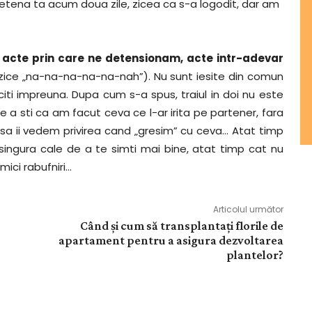
rietena ta acum doua zile, zicea ca s-a logodit, dar am
t acte prin care ne detensionam, acte intr-adevar
i zice „na-na-na-na-na-nah”). Nu sunt iesite din comun
citi impreuna. Dupa cum s-a spus, traiul in doi nu este
a sti ca am facut ceva ce l-ar irita pe partener, fara
sa ii vedem privirea cand „gresim” cu ceva… Atat timp
i singura cale de a te simti mai bine, atat timp cat nu
mici rabufniri…
Articolul următor
Când și cum să transplantați florile de
apartament pentru a asigura dezvoltarea
plantelor?