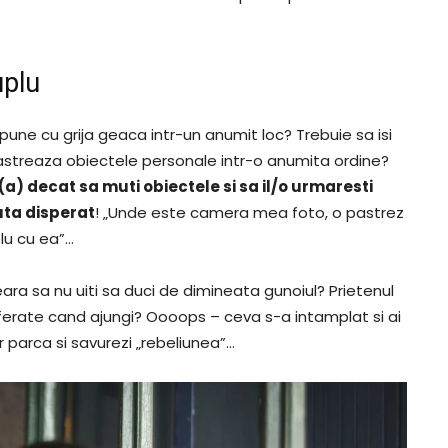
uplu
 pune cu grija geaca intr-un anumit loc? Trebuie sa isi
 pastreaza obiectele personale intr-o anumita ordine?
t(a) decat sa muti obiectele si sa il/o urmaresti
ta disperat
! „Unde este camera mea foto, o pastrez
blu cu ea”…
ara sa nu uiti sa duci de dimineata gunoiul? Prietenul
preferate cand ajungi? Oooops – ceva s-a intamplat si ai
ar parca si savurezi „rebeliunea”…