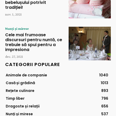
bebelușului potrivit
tradiției!
nov. 1, 2021
Nunți și mirese
Cele mai frumoase
discursuri pentru nuntă, ce
trebuie să spui pentru a
impresiona
dec. 27, 2021
CATEGORII POPULARE
Animale de companie
1040
Casă și grădină
1013
Rețete culinare
893
Timp liber
796
Dragoste și relații
656
Nunți și mirese
537