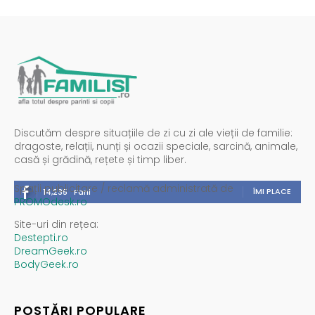
Discutăm despre situațiile de zi cu zi ale vieții de familie:
dragoste, relații, nunți și ocazii speciale, sarcină, animale,
casă și grădină, rețete și timp liber.
Spații publicitare / reclamă administrată de
ÎMI PLACE
14,235
Fani
PROMOdesk.ro
Site-uri din rețea:
Destepti.ro
DreamGeek.ro
BodyGeek.ro
POSTĂRI POPULARE