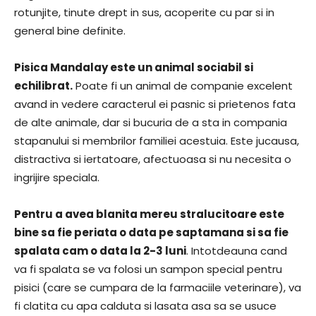
rotunjite, tinute drept in sus, acoperite cu par si in
general bine definite.
Pisica Mandalay este un animal sociabil si
echilibrat.
Poate fi un animal de companie excelent
avand in vedere caracterul ei pasnic si prietenos fata
de alte animale, dar si bucuria de a sta in compania
stapanului si membrilor familiei acestuia. Este jucausa,
distractiva si iertatoare, afectuoasa si nu necesita o
ingrijire speciala.
Pentru a avea blanita mereu stralucitoare este
bine sa fie periata o data pe saptamana si sa fie
spalata cam o data la 2-3 luni
. Intotdeauna cand
va fi spalata se va folosi un sampon special pentru
pisici (care se cumpara de la farmaciile veterinare), va
fi clatita cu apa calduta si lasata asa sa se usuce