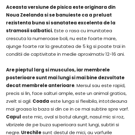
Aceasta versiune de pisica este originara din
Noua Zeelanda si se banuieste ca a preluat
rezistenta buna si sanatatea excelenta de la
stramosii salbatici.
Este o rasa cu imunitatea
crescuta la numeroase boli, nu este foarte mare,
ajunge foarte rar la greutatea de 5 kg si poate trai in
conditii de captivitate in medie aproximativ 12-16 ani.
Are pieptul larg si musculos, iar membrele
posterioare sunt mai lungi si mai bine dezvoltate
decat membrele anterioare
. Mersul sau este rapid,
precis si lin, face salturi ample, este un animal gratios,
zvelt si agil.
Coada
este lunga si flexibila, intotdeauna
mai groasa la baza si din ce in ce mai subtire spre varf.
Capul
este mic, oval si botul alungit, nasul mic si roz,
vibrizele de pe buza superioara sunt lungi, subtiri si
negre.
Urechile
sunt destul de mici, au varfurile