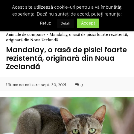
Acest site utilizează cookie-uri pentru a vă îmbunătăți
experiența. Dacă nu sunteți de acord, puteți renunța:
Accept
Refuz
Detalii
Animale de companie
Mandalay, o rasă de pisici foarte rezistentă,
originară din Noua Zeelandă
Mandalay, o rasă de pisici foarte
rezistentă, originară din Noua
Zeelandă
Ultima actualizare:
sept. 30, 2021
0