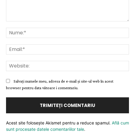
Comentariu:
Nu
Ema
Web
Salvați numele meu, adresa de e-mail și site-ul web în acest
browser pentru data viitoare i comentariu.
Acest site folosește Akismet pentru a reduce spamul.
Află cum
sunt procesate datele comentariilor tale
.