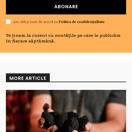
ABONARE
Am citit și sunt de acord cu
Politica de confidențialitate
.
Te ținem la curent cu noutățile pe care le publicăm
în fiecare săptămână.
MORE ARTICLE