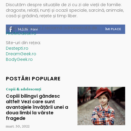
Discutăm despre situațiile de zi cu zi ale vieții de familie:
dragoste, relații, nunți și ocazii speciale, sarcină, animale,
casă și grădină, rețete și timp liber.
Spații publicitare / reclamă administrată de
ÎMI PLACE
14,235
Fani
PROMOdesk.ro
Site-uri din rețea:
Destepti.ro
DreamGeek.ro
BodyGeek.ro
POSTĂRI POPULARE
Copii & adolescenți
Copiii bilingvi gândesc
altfel! Vezi care sunt
avantajele învățării unei a
doua limbi la vârste
fragede
mart. 30, 2022