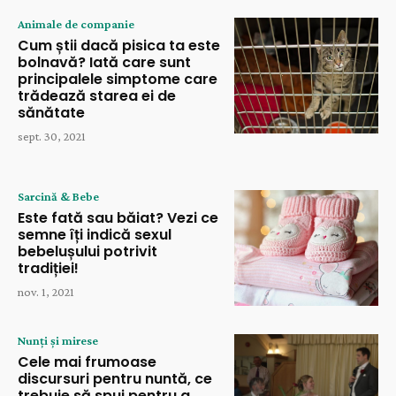
Animale de companie
Cum știi dacă pisica ta este
bolnavă? Iată care sunt
principalele simptome care
trădează starea ei de
sănătate
sept. 30, 2021
Sarcină & Bebe
Este fată sau băiat? Vezi ce
semne îți indică sexul
bebelușului potrivit
tradiției!
nov. 1, 2021
Nunți și mirese
Cele mai frumoase
discursuri pentru nuntă, ce
trebuie să spui pentru a