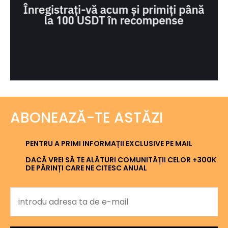
ABONEAZĂ-TE ASTĂZI
PENTRU A PRIMI INFORMAȚII EXCLUSIVE PE MAIL
DACĂ VREI SĂ TE ALĂTURI COMUNITĂȚII CELOR +300K
DE PĂRINȚI CARE NE CITESC ANUAL