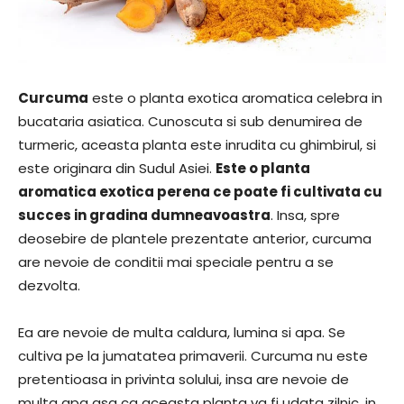
Curcuma
este o planta exotica aromatica celebra in
bucataria asiatica. Cunoscuta si sub denumirea de
turmeric, aceasta planta este inrudita cu ghimbirul, si
este originara din Sudul Asiei.
Este o planta
aromatica exotica perena ce poate fi cultivata cu
succes in gradina dumneavoastra
. Insa, spre
deosebire de plantele prezentate anterior, curcuma
are nevoie de conditii mai speciale pentru a se
dezvolta.
Ea are nevoie de multa caldura, lumina si apa. Se
cultiva pe la jumatatea primaverii. Curcuma nu este
pretentioasa in privinta solului, insa are nevoie de
multa apa asa ca aceasta planta va fi udata zilnic, in