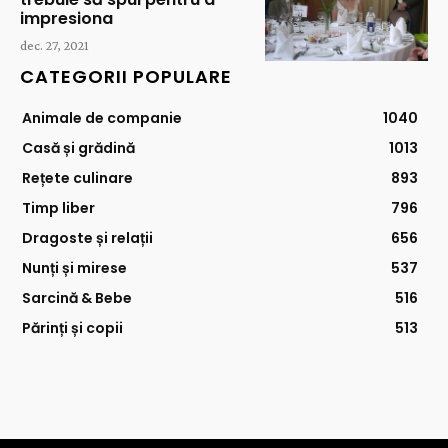
impresiona
dec. 27, 2021
CATEGORII POPULARE
Animale de companie
1040
Casă și grădină
1013
Rețete culinare
893
Timp liber
796
Dragoste și relații
656
Nunți și mirese
537
Sarcină & Bebe
516
Părinți și copii
513