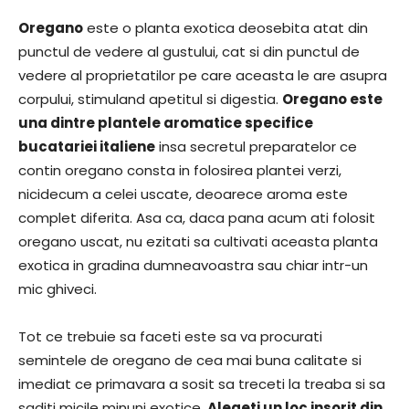
Oregano
este o planta exotica deosebita atat din
punctul de vedere al gustului, cat si din punctul de
vedere al proprietatilor pe care aceasta le are asupra
corpului, stimuland apetitul si digestia.
Oregano este
una dintre plantele aromatice specifice
bucatariei italiene
insa secretul preparatelor ce
contin oregano consta in folosirea plantei verzi,
nicidecum a celei uscate, deoarece aroma este
complet diferita. Asa ca, daca pana acum ati folosit
oregano uscat, nu ezitati sa cultivati aceasta planta
exotica in gradina dumneavoastra sau chiar intr-un
mic ghiveci.
Tot ce trebuie sa faceti este sa va procurati
semintele de oregano de cea mai buna calitate si
imediat ce primavara a sosit sa treceti la treaba si sa
saditi micile minuni exotice.
Alegeti un loc insorit din