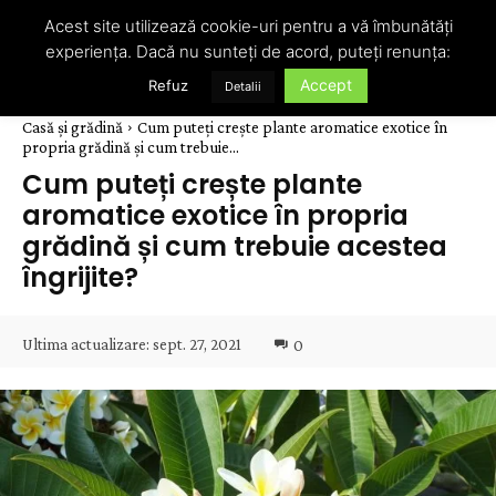
Acest site utilizează cookie-uri pentru a vă îmbunătăți
experiența. Dacă nu sunteți de acord, puteți renunța:
Accept
Refuz
Detalii
Casă și grădină
Cum puteți crește plante aromatice exotice în
propria grădină și cum trebuie...
Cum puteți crește plante
aromatice exotice în propria
grădină și cum trebuie acestea
îngrijite?
Ultima actualizare:
sept. 27, 2021
0