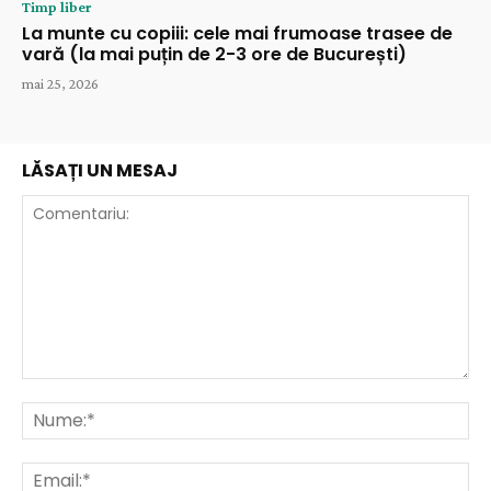
Timp liber
La munte cu copiii: cele mai frumoase trasee de
vară (la mai puțin de 2-3 ore de București)
mai 25, 2026
LĂSAȚI UN MESAJ
Comentariu:
Nu
Ema