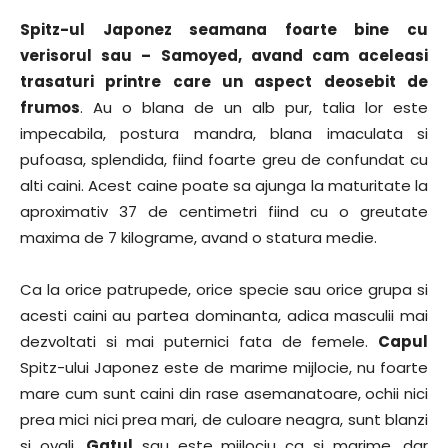
Spitz-ul Japonez seamana foarte bine cu
verisorul sau – Samoyed, avand cam aceleasi
trasaturi printre care un aspect deosebit de
frumos
. Au o blana de un alb pur, talia lor este
impecabila, postura mandra, blana imaculata si
pufoasa, splendida, fiind foarte greu de confundat cu
alti caini. Acest caine poate sa ajunga la maturitate la
aproximativ 37 de centimetri fiind cu o greutate
maxima de 7 kilograme, avand o statura medie.
Ca la orice patrupede, orice specie sau orice grupa si
acesti caini au partea dominanta, adica masculii mai
dezvoltati si mai puternici fata de femele.
Capul
Spitz-ului Japonez este de marime mijlocie, nu foarte
mare cum sunt caini din rase asemanatoare, ochii nici
prea mici nici prea mari, de culoare neagra, sunt blanzi
si ovali.
Gatul
sau este mijlociu ca si marime, dar