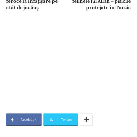
feroce la înfățișare pe
felinele lui Allah – pisicile
atât de jucăuș
protejate în Turcia
Facebook
Twitter