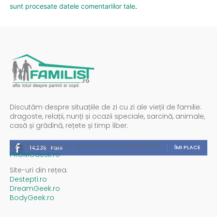
sunt procesate datele comentariilor tale
.
Discutăm despre situațiile de zi cu zi ale vieții de familie:
dragoste, relații, nunți și ocazii speciale, sarcină, animale,
casă și grădină, rețete și timp liber.
Spații publicitare / reclamă administrată de
ÎMI PLACE
14,235
Fani
PROMOdesk.ro
Site-uri din rețea:
Destepti.ro
DreamGeek.ro
BodyGeek.ro