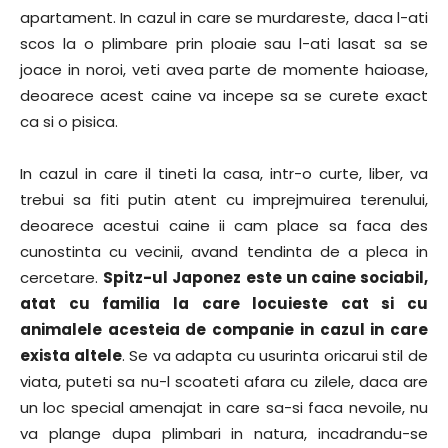
apartament. In cazul in care se murdareste, daca l-ati
scos la o plimbare prin ploaie sau l-ati lasat sa se
joace in noroi, veti avea parte de momente haioase,
deoarece acest caine va incepe sa se curete exact
ca si o pisica.
In cazul in care il tineti la casa, intr-o curte, liber, va
trebui sa fiti putin atent cu imprejmuirea terenului,
deoarece acestui caine ii cam place sa faca des
cunostinta cu vecinii, avand tendinta de a pleca in
cercetare.
Spitz-ul Japonez este un caine sociabil,
atat cu familia la care locuieste cat si cu
animalele acesteia de companie in cazul in care
exista altele
. Se va adapta cu usurinta oricarui stil de
viata, puteti sa nu-l scoateti afara cu zilele, daca are
un loc special amenajat in care sa-si faca nevoile, nu
va plange dupa plimbari in natura, incadrandu-se