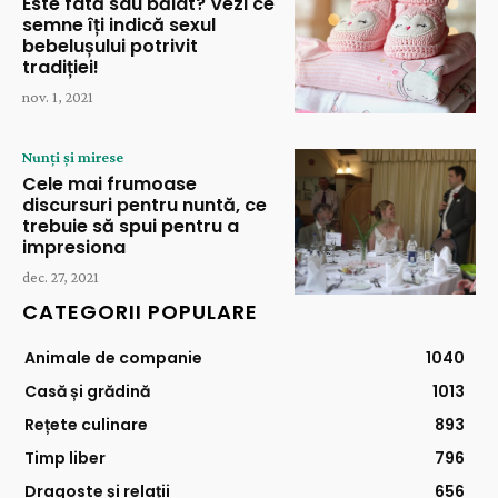
Este fată sau băiat? Vezi ce
semne îți indică sexul
bebelușului potrivit
tradiției!
nov. 1, 2021
Nunți și mirese
Cele mai frumoase
discursuri pentru nuntă, ce
trebuie să spui pentru a
impresiona
dec. 27, 2021
CATEGORII POPULARE
Animale de companie
1040
Casă și grădină
1013
Rețete culinare
893
Timp liber
796
Dragoste și relații
656