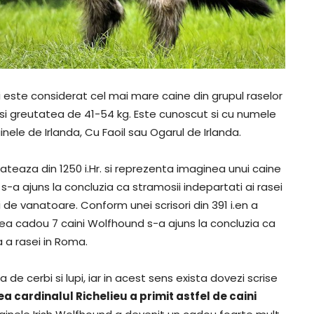
i este considerat cel mai mare caine din grupul raselor
si greutatea de 41-54 kg. Este cunoscut si cu numele
nele de Irlanda, Cu Faoil sau Ogarul de Irlanda.
dateaza din 1250 i.Hr. si reprezenta imaginea unui caine
s-a ajuns la concluzia ca stramosii indepartati ai rasei
ii de vanatoare. Conform unei scrisori din 391 i.en a
mea cadou 7 caini Wolfhound s-a ajuns la concluzia ca
a rasei in Roma.
a de cerbi si lupi, iar in acest sens exista dovezi scrise
 cardinalul Richelieu a primit astfel de caini