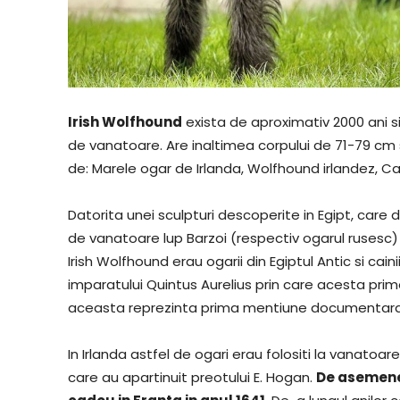
Irish Wolfhound
exista de aproximativ 2000 ani s
de vanatoare. Are inaltimea corpului de 71-79 cm 
de: Marele ogar de Irlanda, Wolfhound irlandez, Cai
Datorita unei sculpturi descoperite in Egipt, care 
de vanatoare lup Barzoi (respectiv ogarul rusesc) 
Irish Wolfhound erau ogarii din Egiptul Antic si cain
imparatului Quintus Aurelius prin care acesta pri
aceasta reprezinta prima mentiune documentara 
In Irlanda astfel de ogari erau folositi la vanatoare
care au apartinuit preotului E. Hogan.
De asemenea