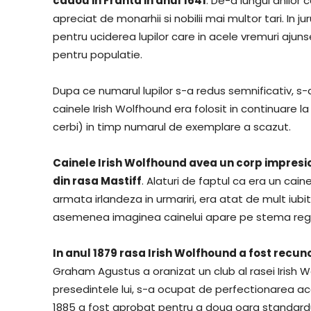
cadou in Franta in anul 1641
. De-a lungul anilor
apreciat de monarhii si nobilii mai multor tari. In j
pentru uciderea lupilor care in acele vremuri ajun
pentru populatie.
Dupa ce numarul lupilor s-a redus semnificativ, s-a p
cainele Irish Wolfhound era folosit in continuare la
cerbi) in timp numarul de exemplare a scazut.
Cainele Irish Wolfhound avea un corp impresio
din rasa Mastiff
. Alaturi de faptul ca era un cain
armata irlandeza in urmariri, era atat de mult iub
asemenea imaginea cainelui apare pe stema regilor a
In anul 1879 rasa Irish Wolfhound a fost recuno
Graham Agustus a oranizat un club al rasei Irish Wo
presedintele lui, s-a ocupat de perfectionarea aces
1885 a fost aprobat pentru a doua oara standardul 