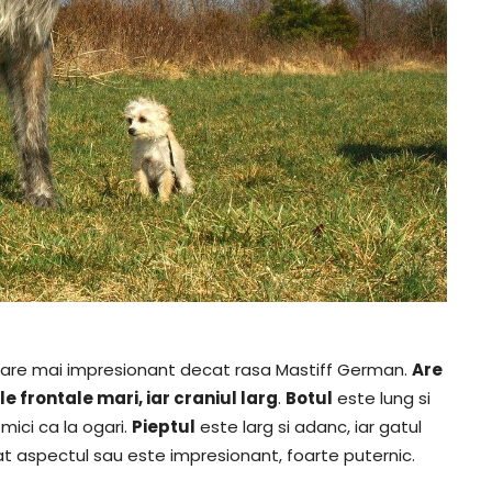
 pare mai impresionant decat rasa Mastiff German.
Are
le frontale mari, iar craniul larg
.
Botul
este lung si
 mici ca la ogari.
Pieptul
este larg si adanc, iar gatul
ncat aspectul sau este impresionant, foarte puternic.