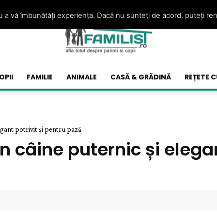
ru a vă îmbunătăți experiența. Dacă nu sunteți de acord, puteți re
OPII
FAMILIE
ANIMALE
CASĂ & GRĂDINĂ
REȚETE C
gant potrivit și pentru pază
 câine puternic și elegan