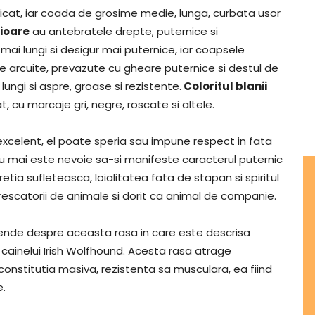
dicat, iar coada de grosime medie, lunga, curbata usor
ioare
au antebratele drepte, puternice si
ai lungi si desigur mai puternice, iar coapsele
le arcuite, prevazute cu gheare puternice si destul de
lungi si aspre, groase si rezistente.
Coloritul blanii
t, cu marcaje gri, negre, roscate si altele.
xcelent, el poate speria sau impune respect in fata
i nu mai este nevoie sa-si manifeste caracterul puternic
etia sufleteasca, loialitatea fata de stapan si spiritul
rescatorii de animale si dorit ca animal de companie.
ende despre aceasta rasa in care este descrisa
l cainelui Irish Wolfhound. Acesta rasa atrage
constitutia masiva, rezistenta sa musculara, ea fiind
e.