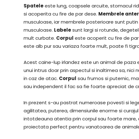
Spatele
este lung, coapsele arcuite, stomacul ri
si acoperita cu fire de par dese.
Membrele anter
musculoase, iar membrele posterioare sunt putin m
musculoase.
Labele
sunt largi si rotunde, degete
mult curbate.
Corpul
este acoperit cu fire de par 
este alb pur sau variaza foarte mult, poate fi tigra
Acest caine-lup irlandez este un animal de paza e
unui intrus doar prin aspectul si inaltimea sa, nic
in caz de atac.
Corpul
sau frumos si puternic, mar
sau independent il fac sa fie foarte apreciat de c
In prezent s-au pastrat numeroase povesti si leg
agilitatea, puterea, dimensiunile enorme si curaju
intotdeauna atentia prin corpul sau foarte mare, 
proiectata perfect pentru vanatoarea de animal