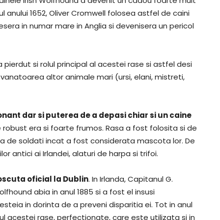
 cainele Irish Wolfhound a devenit un cadou foarte mult
urul anului 1652, Oliver Cromwell folosea astfel de caini
sesera in numar mare in Anglia si devenisera un pericol
ierdut si rolul principal al acestei rase si astfel desi
 vanatoarea altor animale mari (ursi, elani, mistreti,
nant dar si puterea de a depasi chiar si un caine
e robust era si foarte frumos. Rasa a fost folosita si de
ita de soldati incat a fost considerata mascota lor. De
ntici ai Irlandei, alaturi de harpa si trifoi.
scuta oficial la Dublin
. In Irlanda, Capitanul G.
lfhound abia in anul 1885 si a fost el insusi
teia in dorinta de a preveni disparitia ei. Tot in anul
acestei rase, perfectionate, care este utilizata si in