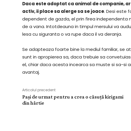
Daca este adoptat ca animal de companie, are 
activ, ii place sa alerge sa se joace
. Desi este 
dependent de gazda, el prin firea independenta nu v
de a vana. Intotdeauna in timpul mersului va audu
lesa cu siguranta o va rupe daca il va deranja.
Se adapteaza foarte bine la mediul familiar, se 
sunt in apropierea sa, daca trebuie sa convetuias
el, chiar daca acesta incearca sa muste si sa-si ar
avantaj.
Articolul precedent
Pași de urmat pentru a crea o căsuță kirigami
din hârtie