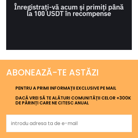
ABONEAZĂ-TE ASTĂZI
PENTRU A PRIMI INFORMAȚII EXCLUSIVE PE MAIL
DACĂ VREI SĂ TE ALĂTURI COMUNITĂȚII CELOR +300K
DE PĂRINȚI CARE NE CITESC ANUAL