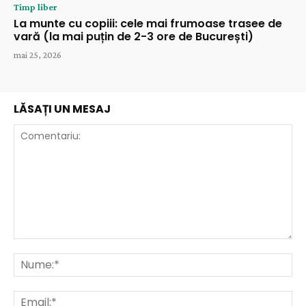
Timp liber
La munte cu copiii: cele mai frumoase trasee de
vară (la mai puțin de 2-3 ore de București)
mai 25, 2026
LĂSAȚI UN MESAJ
Comentariu:
Nu
Ema