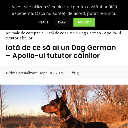
Acest site utilizează cookie-uri pentru a vă îmbunătăți
experiența. Dacă nu sunteți de acord, puteți renunța:
Accept
Refuz
Detalii
Animale de companie
Iată de ce să ai un Dog German - Apollo-ul
tututor câinilor
Iată de ce să ai un Dog German
– Apollo-ul tututor câinilor
Ultima actualizare:
sept. 30, 2021
0