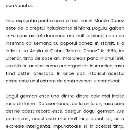
bun vanator.
Insa explicatia pentru care a fost numit Marele Danez
este de-a dreptul halucinanta si hilara. Dogului galben
i s-a spus astfel, deoarece era inalt si blond, ceea ce
insemna ca semana cu poporul danez. In sfarsit, s-a
infiintat in Anglia si Clubul “Marele Danez” in 1885, iar
ulterior, timp de sase ani, mai precis pana in anul 1891,
un club cu acelasi nume era organizat in America, rasa
fiind astfel atestata. In orice caz, istoricul acestui
caine este unul extrem de controversat si complicat.
Dogul german este una dintre dintre cele mai inalte
rase din lume . De asemenea, de la an la an, rasa care
detine acest record este, desigur, dogul german. Are
parul scurt, capul este mai mult lung decat lat, cu o
expresie inteligenta, impunatoare si, in acelasi timp,