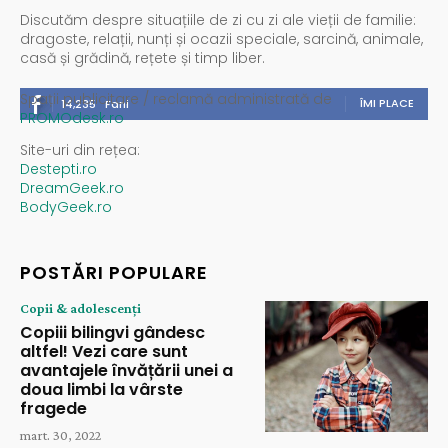
Discutăm despre situațiile de zi cu zi ale vieții de familie:
dragoste, relații, nunți și ocazii speciale, sarcină, animale,
casă și grădină, rețete și timp liber.
Spații publicitare / reclamă administrată de
ÎMI PLACE
14,235
Fani
PROMOdesk.ro
Site-uri din rețea:
Destepti.ro
DreamGeek.ro
BodyGeek.ro
POSTĂRI POPULARE
Copii & adolescenți
Copiii bilingvi gândesc
altfel! Vezi care sunt
avantajele învățării unei a
doua limbi la vârste
fragede
mart. 30, 2022