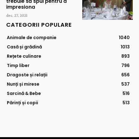
trebuie să spui pentru a
impresiona
dec. 27, 2021
CATEGORII POPULARE
Animale de companie
1040
Casă și grădină
1013
Rețete culinare
893
Timp liber
796
Dragoste și relații
656
Nunți și mirese
537
Sarcină & Bebe
516
Părinți și copii
513