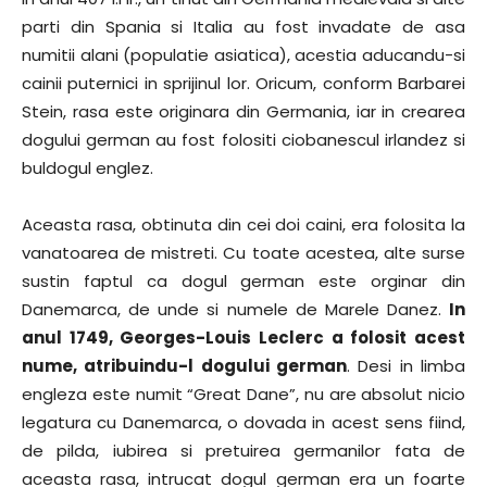
parti din Spania si Italia au fost invadate de asa
numitii alani (populatie asiatica), acestia aducandu-si
cainii puternici in sprijinul lor. Oricum, conform Barbarei
Stein, rasa este originara din Germania, iar in crearea
dogului german au fost folositi ciobanescul irlandez si
buldogul englez.
Aceasta rasa, obtinuta din cei doi caini, era folosita la
vanatoarea de mistreti. Cu toate acestea, alte surse
sustin faptul ca dogul german este orginar din
Danemarca, de unde si numele de Marele Danez.
In
anul 1749, Georges-Louis Leclerc a folosit acest
nume, atribuindu-l dogului german
. Desi in limba
engleza este numit “Great Dane”, nu are absolut nicio
legatura cu Danemarca, o dovada in acest sens fiind,
de pilda, iubirea si pretuirea germanilor fata de
aceasta rasa, intrucat dogul german era un foarte