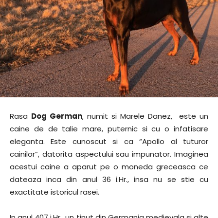
Rasa
Dog German
, numit si Marele Danez, este un
caine de de talie mare, puternic si cu o infatisare
eleganta. Este cunoscut si ca “Apollo al tuturor
cainilor”, datorita aspectului sau impunator. Imaginea
acestui caine a aparut pe o moneda greceasca ce
dateaza inca din anul 36 i.Hr., insa nu se stie cu
exactitate istoricul rasei.
In anul 407 i.Hr., un tinut din Germania medievala si alte