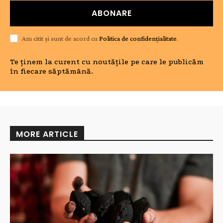
ABONARE
Am citit și sunt de acord cu
Politica de confidențialitate
.
Te ținem la curent cu noutățile pe care le publicăm
în fiecare săptămână.
MORE ARTICLE