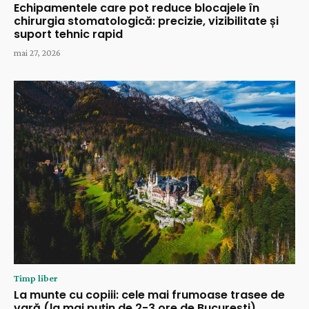
Echipamentele care pot reduce blocajele în
chirurgia stomatologică: precizie, vizibilitate și
suport tehnic rapid
mai 27, 2026
Timp liber
La munte cu copiii: cele mai frumoase trasee de
vară (la mai puțin de 2-3 ore de București)