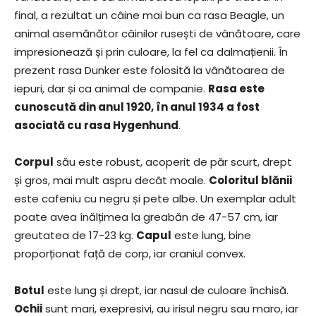
final, a rezultat un câine mai bun ca rasa Beagle, un
animal asemănător câinilor rusești de vânătoare, care
impresionează și prin culoare, la fel ca dalmațienii. În
prezent rasa Dunker este folosită la vânătoarea de
iepuri, dar și ca animal de companie.
Rasa este
cunoscută din anul 1920, în anul 1934 a fost
asociată cu rasa Hygenhund
.
Corpul
său este robust, acoperit de păr scurt, drept
și gros, mai mult aspru decât moale.
Coloritul blănii
este cafeniu cu negru și pete albe. Un exemplar adult
poate avea înălțimea la greabăn de 47-57 cm, iar
greutatea de 17-23 kg.
Capul
este lung, bine
proporționat față de corp, iar craniul convex.
Botul
este lung și drept, iar nasul de culoare închisă.
Ochii
sunt mari, exepresivi, au irisul negru sau maro, iar