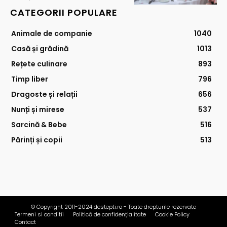
CATEGORII POPULARE
Animale de companie
1040
Casă și grădină
1013
Rețete culinare
893
Timp liber
796
Dragoste și relații
656
Nunți și mirese
537
Sarcină & Bebe
516
Părinți și copii
513
© Copyright 2011-2024 destepti.ro - Toate drepturile rezervate
Termeni si conditii
Politică de confidențialitate
Cookie Policy
Contact