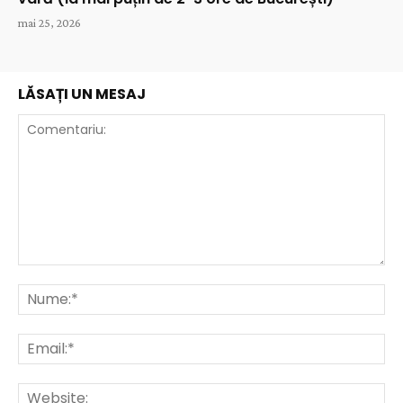
mai 25, 2026
LĂSAȚI UN MESAJ
Comentariu:
Nu
Ema
Web