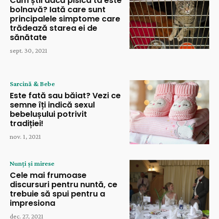
Cum știi dacă pisica ta este
bolnavă? Iată care sunt
principalele simptome care
trădează starea ei de
sănătate
sept. 30, 2021
Sarcină & Bebe
Este fată sau băiat? Vezi ce
semne îți indică sexul
bebelușului potrivit
tradiției!
nov. 1, 2021
Nunți și mirese
Cele mai frumoase
discursuri pentru nuntă, ce
trebuie să spui pentru a
impresiona
dec. 27, 2021