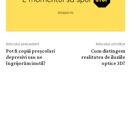
Articolul precedent
Articolul următor
Pot fi copiii preşcolari
Cum distingem
depresivi sau ne
realitatea de iluziile
îngrijorăm inutil?
optice 3D?