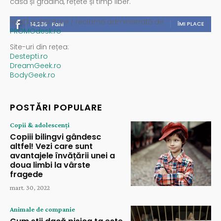
casă și grădină, rețete și timp liber.
Spații publicitare / reclamă administrată de
ÎMI PLACE
14,235
Fani
PROMOdesk.ro
Site-uri din rețea:
Destepti.ro
DreamGeek.ro
BodyGeek.ro
POSTĂRI POPULARE
Copii & adolescenți
Copiii bilingvi gândesc
altfel! Vezi care sunt
avantajele învățării unei a
doua limbi la vârste
fragede
mart. 30, 2022
Animale de companie