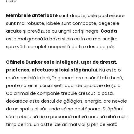
Dunker
Membrele anterioare
sunt drepte, cele posterioare
sunt mai robuste, labele sunt compacte, degetele
arcuite și prevăzute cu unghii tari și negre.
Coada
este mai groasă la baza și din ce în ce mai subțire
spre vârf, complet acoperită de fire dese de păr.
Câinele Dunker este inteligent, ușor de dresat,
prietenos, afectuos și loial stăpânului
. Nu este o
rasă sensibilă la boli, în general are o sănătate bună,
poate suferi în cursul vieții doar de displazie de șold.
Ca animal de companie trebuie crescut la casă,
deoarece este destul de gălăgios, energic, are nevoie
de un spațiu al său unde să se desfășoare. Stăpânul
său trebuie să fie o persoană activă care să aibă mult
timp pentru un astfel de animal vioi și plin de viață.