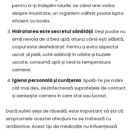
pentru a-și îndeplini rolurile. Iar când vine vorba
despre imunitate, un organism odihnit poate lupta
eficient cu boala.
Hidratarea este secretul sănătății
. Deși poate nu
simți nevoia de a bea apă, atunci când ești slăbită,
corpul este deshidratat. Pentru a evita aspectul
uscat al pielii, ochii adânciți în orbite și buzele
uscate, consumă apă și ceai la temperatura
camerei.
Igiena personală și curățenia
. Spală-te pe mâini
cât mai des, dezinfectează suprafețele de contact
și aerisește camera în care stai sau lucrezi.
Dacă suferi deja de răceală, este important să știi că
simptomele acestei afecțiuni nu se tratează cu
antibiotice. Acest tip de medicație nu influențează