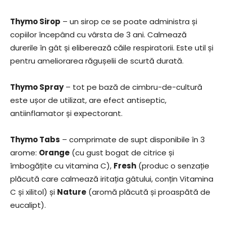
Thymo Sirop
– un sirop ce se poate administra și
copiilor începând cu vârsta de 3 ani. Calmează
durerile în gât și eliberează căile respiratorii. Este util și
pentru ameliorarea răgușelii de scurtă durată.
Thymo Spray
– tot pe bază de cimbru-de-cultură
este ușor de utilizat, are efect antiseptic,
antiinflamator și expectorant.
Thymo Tabs
– comprimate de supt disponibile în 3
arome:
Orange
(cu gust bogat de citrice și
îmbogățite cu vitamina C),
Fresh
(produc o senzație
plăcută care calmează iritația gâtului, conțin Vitamina
C și xilitol) și
Nature
(aromă plăcută și proaspătă de
eucalipt).