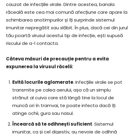
cauzat de infecțiile virale. Dintre acestea, banala
răceală este cea mai comună afecțiune care apare la
schimbarea anotimpurilor și îți surprinde sistemul
imunitar nepregătit sau slăbit. În plus, dacă cei din jurul
tău poartă virusul acestui tip de infecție, ești supusă
riscului de a-l contacta.
Câteva măsuri de precauție pentru a evita
expunerea la virusul răcelii:
Evită locurile aglomerate
. Infecțiile virale se pot
transmite pe calea aerului, așa că un simplu
strănut al cuiva care stă lângă tine la locul de
muncă ori în tramvai, te poate infecta dacă îți
atinge ochii, gura sau nasul.
Încearcă să te odihnești suficient
. Sistemul
imunitar, ca și cel digestiv, au nevoie de odihnă