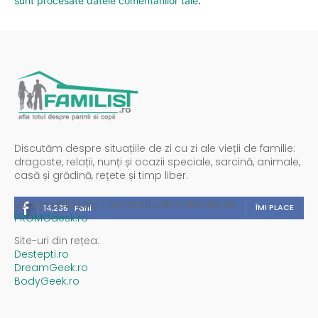
sunt procesate datele comentariilor tale
.
Discutăm despre situațiile de zi cu zi ale vieții de familie:
dragoste, relații, nunți și ocazii speciale, sarcină, animale,
casă și grădină, rețete și timp liber.
Spații publicitare / reclamă administrată de
ÎMI PLACE
14,235
Fani
PROMOdesk.ro
Site-uri din rețea:
Destepti.ro
DreamGeek.ro
BodyGeek.ro