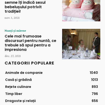
semne îți indică sexul
bebelușului potrivit
tradiției!
nov. 1, 2021
Nunți și mirese
Cele mai frumoase
discursuri pentru nuntă, ce
trebuie să spui pentru a
impresiona
dec. 27, 2021
CATEGORII POPULARE
Animale de companie
1040
Casă și grădină
1013
Rețete culinare
893
Timp liber
796
Dragoste și relații
656