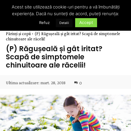
Acest site utilizează cookie-uri pentru a vă îmbunătăți
experiența. Dacă nu sunteți de acord, puteți renunța:
Accept
Refuz
Detalii
Părinți și copii
(P) Răgușeală și gât iritat? Scapă de simptomele
chinuitoare ale răcelii!
(P) Răgușeală și gât iritat?
Scapă de simptomele
chinuitoare ale răcelii!
Ultima actualizare:
mart. 28, 2018
0