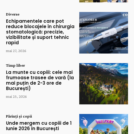
Diverse
Echipamentele care pot
reduce blocajele în chirurgia
stomatologică: precizie,
vizibilitate și suport tehnic
rapid
mai 27, 2026
Timp liber
La munte cu copiii: cele mai
frumoase trasee de vară (la
mai puțin de 2-3 ore de
București)
mai 25, 2026
Părinți și copii
Unde mergem cu copiii de 1
Iunie 2026 în București