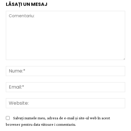
LĂSAȚI UN MESAJ
Comentariu:
Nu
Ema
Web
Salvați numele meu, adresa de e-mail și site-ul web în acest
browser pentru data viitoare i comentariu.