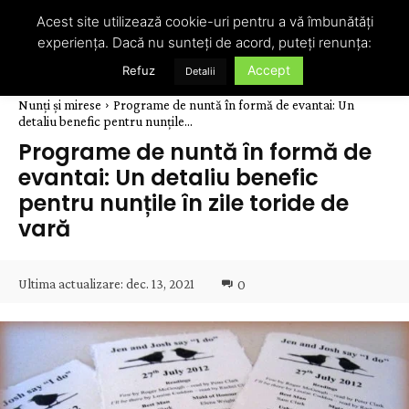
Acest site utilizează cookie-uri pentru a vă îmbunătăți
experiența. Dacă nu sunteți de acord, puteți renunța:
Accept
Refuz
Detalii
Nunți și mirese
Programe de nuntă în formă de evantai: Un
detaliu benefic pentru nunțile...
Programe de nuntă în formă de
evantai: Un detaliu benefic
pentru nunțile în zile toride de
vară
Ultima actualizare:
dec. 13, 2021
0