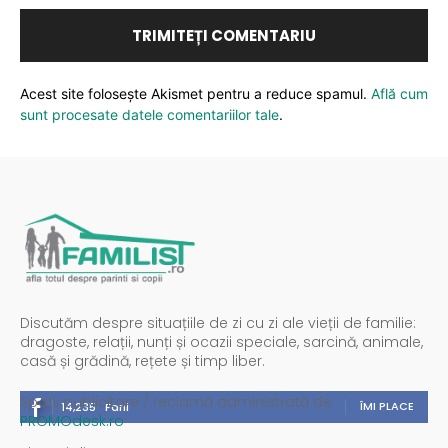
Acest site folosește Akismet pentru a reduce spamul.
Află cum
sunt procesate datele comentariilor tale
.
Discutăm despre situațiile de zi cu zi ale vieții de familie:
dragoste, relații, nunți și ocazii speciale, sarcină, animale,
casă și grădină, rețete și timp liber.
Spații publicitare / reclamă administrată de
ÎMI PLACE
14,235
Fani
PROMOdesk.ro