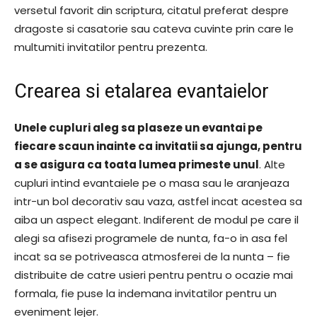
versetul favorit din scriptura, citatul preferat despre
dragoste si casatorie sau cateva cuvinte prin care le
multumiti invitatilor pentru prezenta.
Crearea si etalarea evantaielor
Unele cupluri aleg sa plaseze un evantai pe
fiecare scaun inainte ca invitatii sa ajunga, pentru
a se asigura ca toata lumea primeste unul
. Alte
cupluri intind evantaiele pe o masa sau le aranjeaza
intr-un bol decorativ sau vaza, astfel incat acestea sa
aiba un aspect elegant. Indiferent de modul pe care il
alegi sa afisezi programele de nunta, fa-o in asa fel
incat sa se potriveasca atmosferei de la nunta – fie
distribuite de catre usieri pentru pentru o ocazie mai
formala, fie puse la indemana invitatilor pentru un
eveniment lejer.