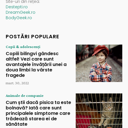
Site-uri din rețea:
Destepti.ro
DreamGeek.ro
BodyGeek.ro
POSTĂRI POPULARE
Copii & adolescenți
Copiii bilingvi gândesc
altfel! Vezi care sunt
avantajele învățării unei a
doua limbi la vârste
fragede
mart. 30, 2022
Animale de companie
Cum știi dacă pisica ta este
bolnavă? Iată care sunt
principalele simptome care
trădează starea ei de
sănătate