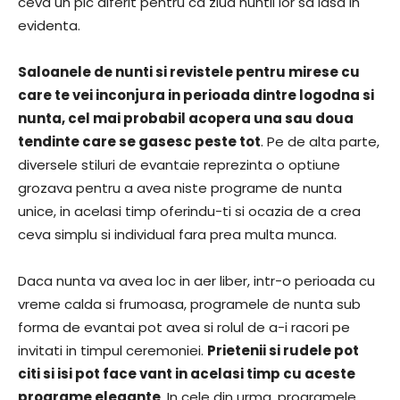
ceva un pic diferit pentru ca ziua nuntii lor sa iasa in
evidenta.
Saloanele de nunti si revistele pentru mirese cu
care te vei inconjura in perioada dintre logodna si
nunta, cel mai probabil acopera una sau doua
tendinte care se gasesc peste tot
. Pe de alta parte,
diversele stiluri de evantaie reprezinta o optiune
grozava pentru a avea niste programe de nunta
unice, in acelasi timp oferindu-ti si ocazia de a crea
ceva simplu si individual fara prea multa munca.
Daca nunta va avea loc in aer liber, intr-o perioada cu
vreme calda si frumoasa, programele de nunta sub
forma de evantai pot avea si rolul de a-i racori pe
invitati in timpul ceremoniei.
Prietenii si rudele pot
citi si isi pot face vant in acelasi timp cu aceste
programe elegante
. In cele din urma, programele