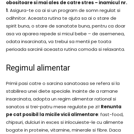
obositoare si mai ales de catre stres – inamicul nr.
1
. Asigura-te ca ai si un program de somn regulat si
odihnitor. Aceasta rutina te ajuta sa ai o stare de
spirit buna, o stare de sanatate buna, pentru ca doar
asa va aparea repede si micul bebe – de asemenea,
odata insarcinata, va trebui sa mentii pe toata
perioada sarcinii aceasta rutina comoda si relaxanta.
Regimul alimentar
Primii pasi catre o sarcina sanatoasa se refera si la
stabilirea unei diete speciale. Inainte de a ramane
insarcinata, adopta un regim alimentar rational si
sanatos si trei-patru mese regulate pe zi!
Renunta
pe cat posibil la micile vicii alimentare
: fast-food,
chipsuri, dulciuri in exces si inlocuieste-le cu alimente
bogate in proteine, vitamine, minerale si fibre. Daca