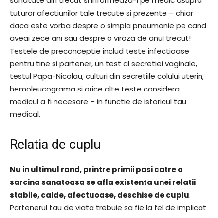
sanatate din trecut si informeaza-l pe medic asupra
tuturor afectiunilor tale trecute si prezente – chiar
daca este vorba despre o simpla pneumonie pe cand
aveai zece ani sau despre o viroza de anul trecut!
Testele de preconceptie includ teste infectioase
pentru tine si partener, un test al secretiei vaginale,
testul Papa-Nicolau, culturi din secretiile colului uterin,
hemoleucograma si orice alte teste considera
medicul a fi necesare – in functie de istoricul tau
medical.
Relatia de cuplu
Nu in ultimul rand, printre primii pasi catre o
sarcina sanatoasa se afla existenta unei relatii
stabile, calde, afectuoase, deschise de cuplu
.
Partenerul tau de viata trebuie sa fie la fel de implicat