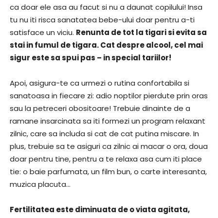
ca doar ele asa au facut si nu a daunat copilului! Insa
tu nu iti risca sanatatea bebe-ului doar pentru a-ti
satisface un viciu.
Renunta de tot la tigari si evita sa
stai in fumul de tigara. Cat despre alcool, cel mai
sigur este sa spui pas – in special tariilor!
Apoi, asigura-te ca urmezi o rutina confortabila si
sanatoasa in fiecare zi: adio noptilor pierdute prin oras
sau la petreceri obositoare! Trebuie dinainte de a
ramane insarcinata sa iti formezi un program relaxant
zilnic, care sa includa si cat de cat putina miscare. In
plus, trebuie sa te asiguri ca zilnic ai macar o ora, doua
doar pentru tine, pentru a te relaxa asa cum iti place
tie: o baie parfumata, un film bun, o carte interesanta,
muzica placuta…
Fertilitatea este diminuata de o viata agitata,