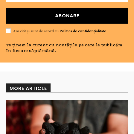
ABONARE
Am citit și sunt de acord cu
Politica de confidențialitate
.
Te ținem la curent cu noutățile pe care le publicăm
în fiecare săptămână.
MORE ARTICLE