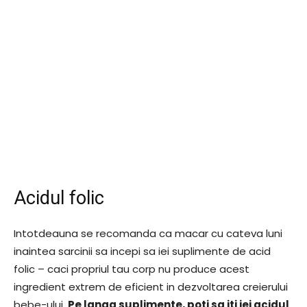
Acidul folic
Intotdeauna se recomanda ca macar cu cateva luni
inaintea sarcinii sa incepi sa iei suplimente de acid
folic – caci propriul tau corp nu produce acest
ingredient extrem de eficient in dezvoltarea creierului
bebe-ului.
Pe langa suplimente, poti sa iti iei acidul