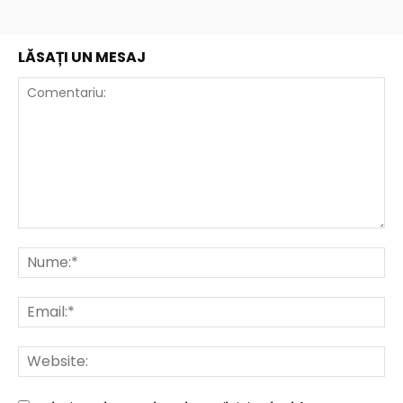
LĂSAȚI UN MESAJ
Comentariu:
Nu
Ema
Web