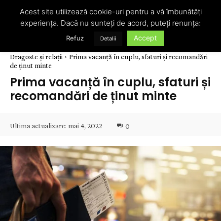
Acest site utilizează cookie-uri pentru a vă îmbunătăți
experiența. Dacă nu sunteți de acord, puteți renunța:
Accept
Refuz
Detalii
Dragoste și relații
Prima vacanță în cuplu, sfaturi și recomandări
de ținut minte
Prima vacanță în cuplu, sfaturi și
recomandări de ținut minte
Ultima actualizare:
mai 4, 2022
0