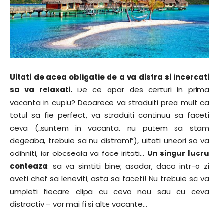
Uitati de acea obligatie de a va distra si incercati
sa va relaxati.
De ce apar des certuri in prima
vacanta in cuplu? Deoarece va straduiti prea mult ca
totul sa fie perfect, va straduiti continuu sa faceti
ceva („suntem in vacanta, nu putem sa stam
degeaba, trebuie sa nu distram!”), uitati uneori sa va
odihniti, iar oboseala va face iritati…
Un singur lucru
conteaza
: sa va simtiti bine; asadar, daca intr-o zi
aveti chef sa leneviti, asta sa faceti! Nu trebuie sa va
umpleti fiecare clipa cu ceva nou sau cu ceva
distractiv – vor mai fi si alte vacante…