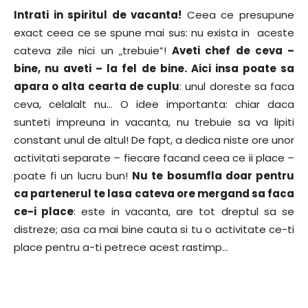
Intrati in spiritul de vacanta!
Ceea ce presupune
exact ceea ce se spune mai sus: nu exista in aceste
cateva zile nici un „trebuie”!
Aveti chef de ceva –
bine, nu aveti – la fel de bine. Aici insa poate sa
apara o alta cearta de cuplu
: unul doreste sa faca
ceva, celalalt nu… O idee importanta: chiar daca
sunteti impreuna in vacanta, nu trebuie sa va lipiti
constant unul de altul! De fapt, a dedica niste ore unor
activitati separate – fiecare facand ceea ce ii place –
poate fi un lucru bun!
Nu te bosumfla doar pentru
ca partenerul te lasa cateva ore mergand sa faca
ce-i place
: este in vacanta, are tot dreptul sa se
distreze; asa ca mai bine cauta si tu o activitate ce-ti
place pentru a-ti petrece acest rastimp…