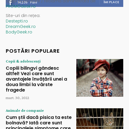
Spații publicitare / reclamă administrată de
ÎMI PLACE
14,235
Fani
PROMOdesk.ro
Site-uri din rețea:
Destepti.ro
DreamGeek.ro
BodyGeek.ro
POSTĂRI POPULARE
Copii & adolescenți
Copiii bilingvi gândesc
altfel! Vezi care sunt
avantajele învățării unei a
doua limbi la vârste
fragede
mart. 30, 2022
Animale de companie
Cum știi dacă pisica ta este
bolnavă? Iată care sunt
principalele simptome care