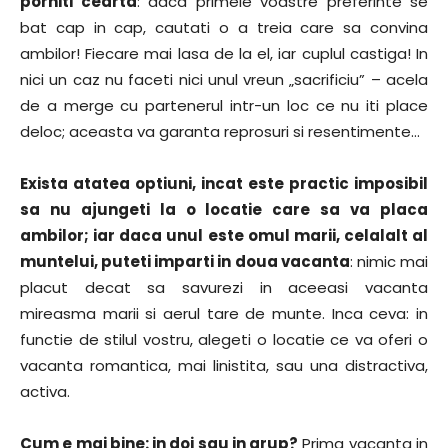
porniti cearta
: daca primele voastre preferinte se
bat cap in cap, cautati o a treia care sa convina
ambilor! Fiecare mai lasa de la el, iar cuplul castiga! In
nici un caz nu faceti nici unul vreun „sacrificiu” – acela
de a merge cu partenerul intr-un loc ce nu iti place
deloc; aceasta va garanta reprosuri si resentimente…
Exista atatea optiuni, incat este practic imposibil
sa nu ajungeti la o locatie care sa va placa
ambilor; iar daca unul este omul marii, celalalt al
muntelui, puteti imparti in doua vacanta
: nimic mai
placut decat sa savurezi in aceeasi vacanta
mireasma marii si aerul tare de munte. Inca ceva: in
functie de stilul vostru, alegeti o locatie ce va oferi o
vacanta romantica, mai linistita, sau una distractiva,
activa.
Cum e mai bine: in doi sau in grup?
Prima vacanta in