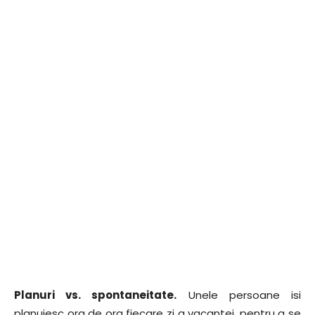
Planuri vs. spontaneitate.
Unele persoane isi
planuiesc ora de ora fiecare zi a vacantei, pentru a se