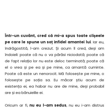
Într-un cuvânt, cred că mi-a spus toate clișeele
pe care le spune un soț infidel amantei lui
. Iar eu,
îndrăgostită, l-am crezut. Și acum îl cred, deși am
îndoieli: poate că nu o va părăsi niciodată; poate că
de fapt relația lor nu este deloc terminată; poate că
el o vrea și pe ea și pe mine, ca amantă cuminte.
Poate că este un nenorocit. Mă folosește pe mine, o
folosește pe soția sa. Eu măcar știu acum de
existența ei, ea habar nu are de mine, deși probabil
are și ea bănuielile ei.
Oricum ar fi,
nu eu l-am sedus
, nu eu i-am distrus