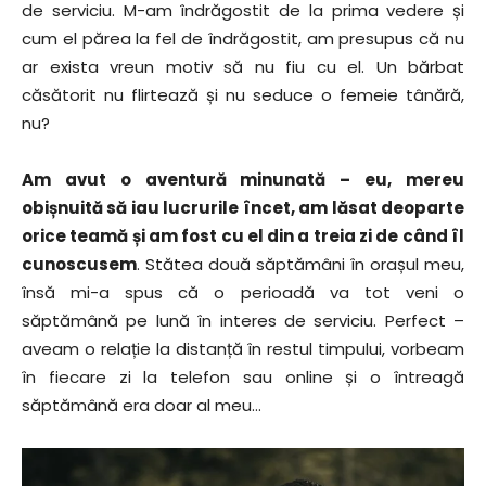
de serviciu. M-am îndrăgostit de la prima vedere și
cum el părea la fel de îndrăgostit, am presupus că nu
ar exista vreun motiv să nu fiu cu el. Un bărbat
căsătorit nu flirtează și nu seduce o femeie tânără,
nu?
Am avut o aventură minunată – eu, mereu
obișnuită să iau lucrurile încet, am lăsat deoparte
orice teamă și am fost cu el din a treia zi de când îl
cunoscusem
. Stătea două săptămâni în orașul meu,
însă mi-a spus că o perioadă va tot veni o
săptămână pe lună în interes de serviciu. Perfect –
aveam o relație la distanță în restul timpului, vorbeam
în fiecare zi la telefon sau online și o întreagă
săptămână era doar al meu…