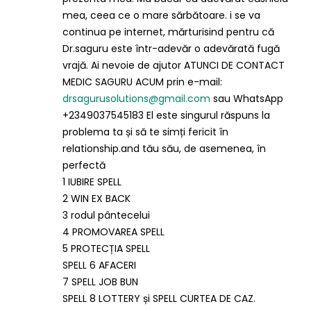
mea, ceea ce o mare sărbătoare. i se va
continua pe internet, mărturisind pentru că
Dr.saguru este într-adevăr o adevărată fugă
vrajă. Ai nevoie de ajutor ATUNCI DE CONTACT
MEDIC SAGURU ACUM prin e-mail:
drsagurusolutions@gmail.com
sau WhatsApp
+2349037545183 El este singurul răspuns la
problema ta și să te simți fericit în
relationship.and tău său, de asemenea, în
perfectă
1 IUBIRE SPELL
2 WIN EX BACK
3 rodul pântecelui
4 PROMOVAREA SPELL
5 PROTECȚIA SPELL
SPELL 6 AFACERI
7 SPELL JOB BUN
SPELL 8 LOTTERY și SPELL CURTEA DE CAZ.