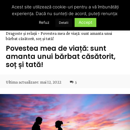
Acest site utilizează cookie-uri pentru a vă îmbunătăți
experiența. Dacă nu sunteți de acord, puteți renunța:
Accept
Refuz
Detalii
Dragoste și relații
Povestea mea de viață: sunt amanta unui
bărbat căsătorit, soț și tată!
Povestea mea de viață: sunt
amanta unui bărbat căsătorit,
soț și tată!
Ultima actualizare:
mai 12, 2022
5