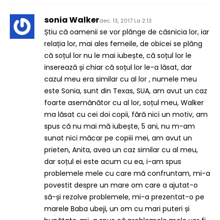
sonia Walker
dec. 13, 2017 La 2:13
Știu că oamenii se vor plânge de căsnicia lor, iar
relația lor, mai ales femeile, de obicei se plâng
că soțul lor nu le mai iubește, că soțul lor le
inserează și chiar că soțul lor le-a lăsat, dar
cazul meu era similar cu al lor , numele meu
este Sonia, sunt din Texas, SUA, am avut un caz
foarte asemănător cu al lor, soțul meu, Walker
ma lăsat cu cei doi copii, fără nici un motiv, am
spus că nu mai mă iubește, 5 ani, nu m-am
sunat nici măcar pe copiii mei, am avut un
prieten, Anita, avea un caz similar cu al meu,
dar soțul ei este acum cu ea, i-am spus
problemele mele cu care mă confruntam, mi-a
povestit despre un mare om care a ajutat-o ​​
să-și rezolve problemele, mi-a prezentat-o ​​pe
marele Baba ubeji, un om cu mari puteri și