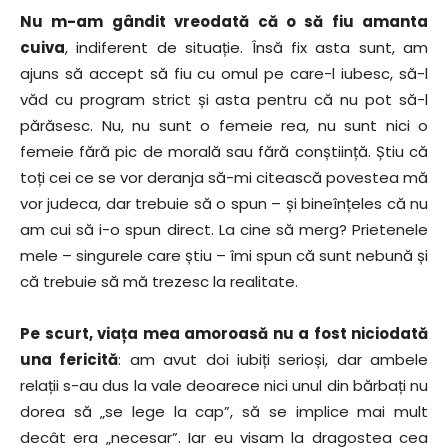
Nu m-am gândit vreodată că o să fiu amanta
cuiva
, indiferent de situație. Însă fix asta sunt, am
ajuns să accept să fiu cu omul pe care-l iubesc, să-l
văd cu program strict și asta pentru că nu pot să-l
părăsesc. Nu, nu sunt o femeie rea, nu sunt nici o
femeie fără pic de morală sau fără conștiință. Știu că
toți cei ce se vor deranja să-mi citească povestea mă
vor judeca, dar trebuie să o spun – și bineînțeles că nu
am cui să i-o spun direct. La cine să merg? Prietenele
mele – singurele care știu – îmi spun că sunt nebună și
că trebuie să mă trezesc la realitate.
Pe scurt, viața mea amoroasă nu a fost niciodată
una fericită
: am avut doi iubiți serioși, dar ambele
relații s-au dus la vale deoarece nici unul din bărbați nu
dorea să „se lege la cap”, să se implice mai mult
decât era „necesar”. Iar eu visam la dragostea cea