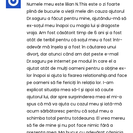
Numele meu este lilian N.This este o zi foarte
plină de bucurie a vieții mele din cauza ajutorul
Dr.saguru a făcut pentru mine, ajutându-mă să
ex-soțul meu înapoi cu magia lui și dragoste
vraja. Am fost căsătorit timp de 6 ani și a fost
atât de teribil pentru că soțul meu a fost într-
adevăr mă înșela și a fost în căutarea unui
divorț, dar atunci când am dat peste e-mail
Dr.saguru pe internet pe modul în care el a
ajutat atât de mulți oameni pentru a obține ex-
lor înapoi si ajuta la fixarea relationship.and face
pe oameni să fie fericiți în relația lor. I-am
explicat situația mea să-l și apoi să caute
ajutorul lui, dar spre surprinderea mea el mi-a
spus că mă va ajuta cu cazul meu și iată-mă
acum sărbătoresc pentru că soțul meu a
schimba total pentru totdeauna. El vrea mereu
să fie de mine și nu pot face nimic fără a
prezenta mea. Ma bucur cu adevărat căsnicia