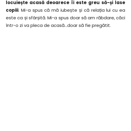
locuiește acasă deoarece îi este greu să-și lase
copiii
. Mi-a spus că mă iubește și că relația lui cu ea
este ca și sfârșită. Mi-a spus doar să am răbdare, căci
într-o zi va pleca de acasă…doar să fie pregătit.