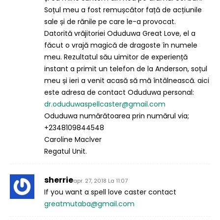
Soțul meu a fost remușcător față de acțiunile
sale și de rănile pe care le-a provocat.
Datorită vrăjitoriei Oduduwa Great Love, el a
făcut o vrajă magică de dragoste în numele
meu. Rezultatul său uimitor de experiență
instant a primit un telefon de la Anderson, soțul
meu și ieri a venit acasă să mă întâlnească. aici
este adresa de contact Oduduwa personal:
dr.oduduwaspellcaster@gmail.com
Oduduwa numărătoarea prin numărul via;
+2348109844548
Caroline Maclver
Regatul Unit.
sherrie
apr. 27, 2018 La 11:07
If you want a spell love caster contact
greatmutaba@gmail.com