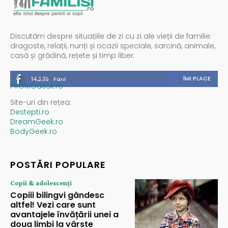
Discutăm despre situațiile de zi cu zi ale vieții de familie:
dragoste, relații, nunți și ocazii speciale, sarcină, animale,
casă și grădină, rețete și timp liber.
Spații publicitare / reclamă administrată de
ÎMI PLACE
14,235
Fani
PROMOdesk.ro
Site-uri din rețea:
Destepti.ro
DreamGeek.ro
BodyGeek.ro
POSTĂRI POPULARE
Copii & adolescenți
Copiii bilingvi gândesc
altfel! Vezi care sunt
avantajele învățării unei a
doua limbi la vârste