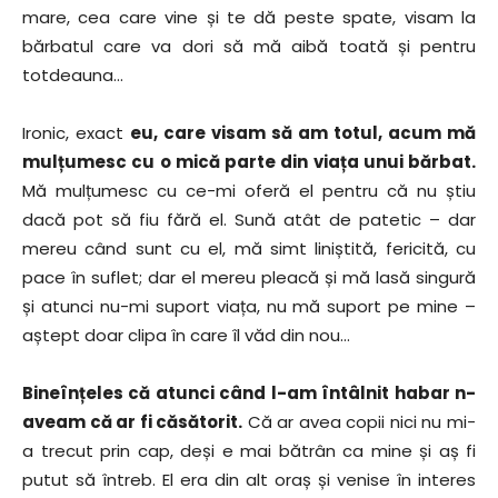
mare, cea care vine și te dă peste spate, visam la
bărbatul care va dori să mă aibă toată și pentru
totdeauna…
Ironic, exact
eu, care visam să am totul, acum mă
mulțumesc cu o mică parte din viața unui bărbat.
Mă mulțumesc cu ce-mi oferă el pentru că nu știu
dacă pot să fiu fără el. Sună atât de patetic – dar
mereu când sunt cu el, mă simt liniștită, fericită, cu
pace în suflet; dar el mereu pleacă și mă lasă singură
și atunci nu-mi suport viața, nu mă suport pe mine –
aștept doar clipa în care îl văd din nou…
Bineînțeles că atunci când l-am întâlnit habar n-
aveam că ar fi căsătorit.
Că ar avea copii nici nu mi-
a trecut prin cap, deși e mai bătrân ca mine și aș fi
putut să întreb. El era din alt oraș și venise în interes