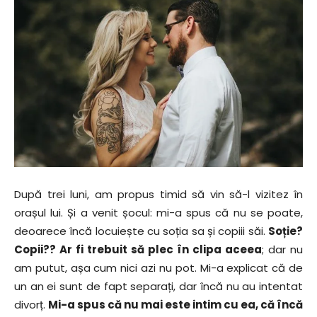
După trei luni, am propus timid să vin să-l vizitez în
orașul lui. Și a venit șocul: mi-a spus că nu se poate,
deoarece încă locuiește cu soția sa și copiii săi.
Soție?
Copii?? Ar fi trebuit să plec în clipa aceea
; dar nu
am putut, așa cum nici azi nu pot. Mi-a explicat că de
un an ei sunt de fapt separați, dar încă nu au intentat
divorț.
Mi-a spus că nu mai este intim cu ea, că încă