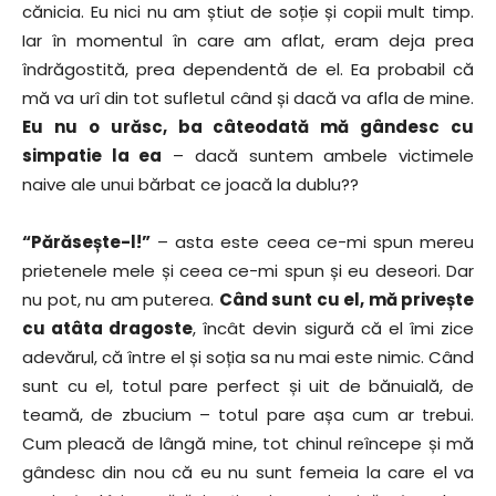
cănicia. Eu nici nu am știut de soție și copii mult timp.
Iar în momentul în care am aflat, eram deja prea
îndrăgostită, prea dependentă de el. Ea probabil că
mă va urî din tot sufletul când și dacă va afla de mine.
Eu nu o urăsc, ba câteodată mă gândesc cu
simpatie la ea
– dacă suntem ambele victimele
naive ale unui bărbat ce joacă la dublu??
“Părăsește-l!”
– asta este ceea ce-mi spun mereu
prietenele mele și ceea ce-mi spun și eu deseori. Dar
nu pot, nu am puterea.
Când sunt cu el, mă privește
cu atâta dragoste
, încât devin sigură că el îmi zice
adevărul, că între el și soția sa nu mai este nimic. Când
sunt cu el, totul pare perfect și uit de bănuială, de
teamă, de zbucium – totul pare așa cum ar trebui.
Cum pleacă de lângă mine, tot chinul reîncepe și mă
gândesc din nou că eu nu sunt femeia la care el va