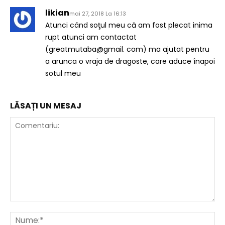
likian
mai 27, 2018 La 16:13
Atunci când soţul meu că am fost plecat inima
rupt atunci am contactat
(greatmutaba@gmail. com) ma ajutat pentru
a arunca o vraja de dragoste, care aduce înapoi
sotul meu
LĂSAȚI UN MESAJ
Comentariu:
Nu