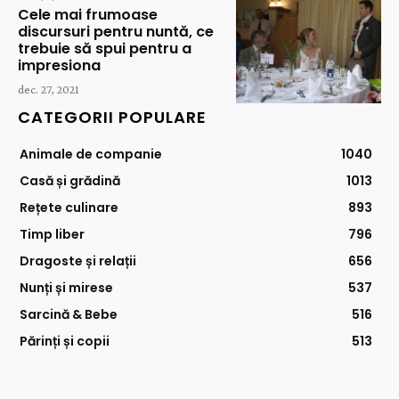
Cele mai frumoase
discursuri pentru nuntă, ce
trebuie să spui pentru a
impresiona
dec. 27, 2021
CATEGORII POPULARE
Animale de companie
1040
Casă și grădină
1013
Rețete culinare
893
Timp liber
796
Dragoste și relații
656
Nunți și mirese
537
Sarcină & Bebe
516
Părinți și copii
513