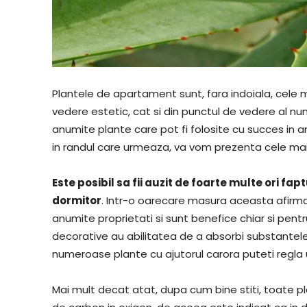
Plantele de apartament sunt, fara indoiala, cele 
vedere estetic, cat si din punctul de vedere al n
anumite plante care pot fi folosite cu succes in 
in randul care urmeaza, va vom prezenta cele mai
Este posibil sa fii auzit de foarte multe ori fap
dormitor
. Intr-o oarecare masura aceasta afirma
anumite proprietati si sunt benefice chiar si pen
decorative au abilitatea de a absorbi substantele
numeroase plante cu ajutorul carora puteti regla
Mai mult decat atat, dupa cum bine stiti, toate p