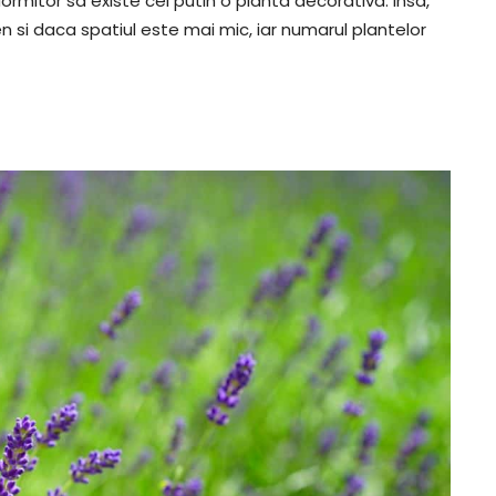
ormitor sa existe cel putin o planta decorativa. Insa,
 si daca spatiul este mai mic, iar numarul plantelor