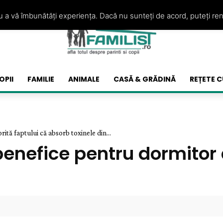
ru a vă îmbunătăți experiența. Dacă nu sunteți de acord, puteți re
OPII
FAMILIE
ANIMALE
CASĂ & GRĂDINĂ
REȚETE C
tă faptului că absorb toxinele din...
enefice pentru dormitor d