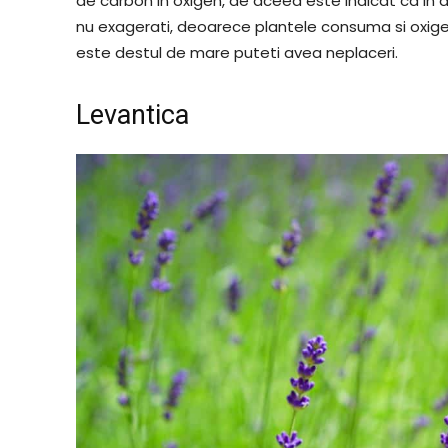
de carbon in oxigen, de aceea este indicat ca in d
nu exagerati, deoarece plantele consuma si oxigen
este destul de mare puteti avea neplaceri.
Levantica