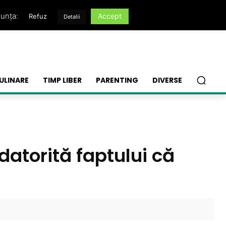
nunța:
Accept
Refuz
Detalii
ULINARE
TIMP LIBER
PARENTING
DIVERSE
atorită faptului că