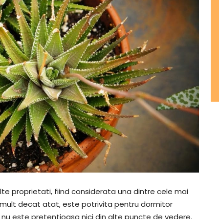
e proprietati, fiind considerata una dintre cele mai
i mult decat atat, este potrivita pentru dormitor
nu este pretentioasa nici din alte puncte de vedere.