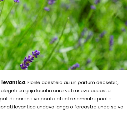
e
levantica
. Florile acesteia au un parfum deosebit,
alegeti cu grija locul in care veti aseza aceasta
ga pat deoarece va poate afecta somnul si poate
tionati levantica undeva langa o fereastra unde se va