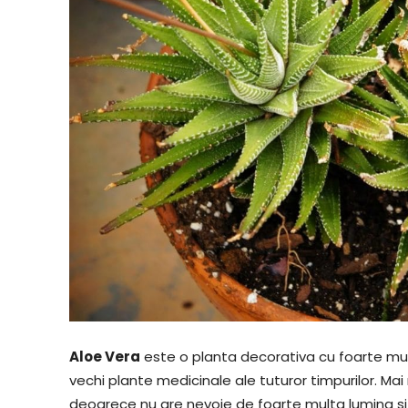
Aloe Vera
este o planta decorativa cu foarte mult
vechi plante medicinale ale tuturor timpurilor. Ma
deoarece nu are nevoie de foarte multa lumina si 