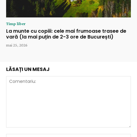
Timp liber
La munte cu copiii: cele mai frumoase trasee de
vară (la mai puțin de 2-3 ore de București)
mai 25, 2026
LĂSAȚI UN MESAJ
Comentariu:
Nu