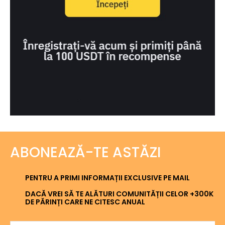
ABONEAZĂ-TE ASTĂZI
PENTRU A PRIMI INFORMAȚII EXCLUSIVE PE MAIL
DACĂ VREI SĂ TE ALĂTURI COMUNITĂȚII CELOR +300K
DE PĂRINȚI CARE NE CITESC ANUAL