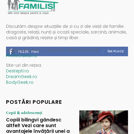
Discutăm despre situațiile de zi cu zi ale vieții de familie:
dragoste, relații, nunți și ocazii speciale, sarcină, animale,
casă și grădină, rețete și timp liber.
Spații publicitare / reclamă administrată de
ÎMI PLACE
14,235
Fani
PROMOdesk.ro
Site-uri din rețea:
Destepti.ro
DreamGeek.ro
BodyGeek.ro
POSTĂRI POPULARE
Copii & adolescenți
Copiii bilingvi gândesc
altfel! Vezi care sunt
avantajele învățării unei a