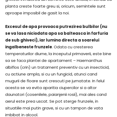
planta creste foarte greu si, oricum, semintele sunt
aproape imposibil de gasit la noi.
Excesul de apa provoaca putrezirea bulbilor (nu
se va lasa niciodata apa sa balteasca in farfuria
de sub ghiveci), iar lumina directa a soarelui
ingalbeneste frunzele
. Odata cu cresterea
temperaturilor diurne, la inceputul primaverii, este bine
sa se faca plantei de apartament – Haemanthus
albiflos (crin) un tratament preventiv cu un insecticid,
cu actiune ampla, si cu un fungicid, atunci cand
mugurii de floare sunt crescuti pe jumatate. In felul
acesta se va evita aparitia ciupercilor si a altor
daunatori (cosenilele, paianjenii rosii), mai ales cand
aerul este prea uscat. Se pot sterge frunzele, in
situatiile mai putin grave, si cu un tampon de vata
imbibat in alcool.