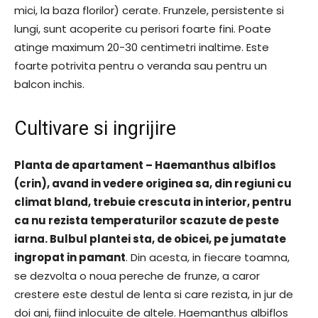
mici, la baza florilor) cerate. Frunzele, persistente si
lungi, sunt acoperite cu perisori foarte fini. Poate
atinge maximum 20-30 centimetri inaltime. Este
foarte potrivita pentru o veranda sau pentru un
balcon inchis.
Cultivare si ingrijire
Planta de apartament – Haemanthus albiflos
(crin), avand in vedere originea sa, din regiuni cu
climat bland, trebuie crescuta in interior, pentru
ca nu rezista temperaturilor scazute de peste
iarna. Bulbul plantei sta, de obicei, pe jumatate
ingropat in pamant
. Din acesta, in fiecare toamna,
se dezvolta o noua pereche de frunze, a caror
crestere este destul de lenta si care rezista, in jur de
doi ani, fiind inlocuite de altele. Haemanthus albiflos