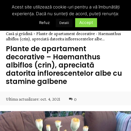
Acest site utilizează cookie-uri pentru a vă îmbunătăți
experiența. Dacă nu sunteți de acord, puteți renunța:
Accept
Refuz
Detalii
Casă și grădină
Plante de apartament decorative - Haemanthus
albiflos (crin), apreciată datorita inflorescentelor albe...
Plante de apartament
decorative – Haemanthus
albiflos (crin), apreciată
datorita inflorescentelor albe cu
stamine galbene
Ultima actualizare:
oct. 4, 2021
0