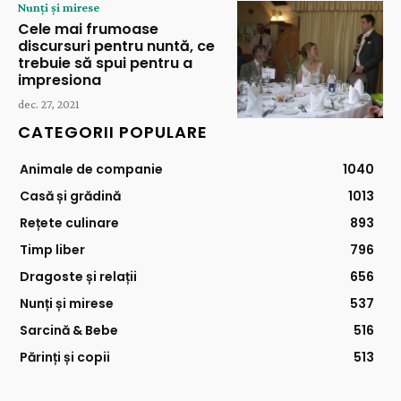
Nunți și mirese
Cele mai frumoase
discursuri pentru nuntă, ce
trebuie să spui pentru a
impresiona
dec. 27, 2021
CATEGORII POPULARE
Animale de companie
1040
Casă și grădină
1013
Rețete culinare
893
Timp liber
796
Dragoste și relații
656
Nunți și mirese
537
Sarcină & Bebe
516
Părinți și copii
513