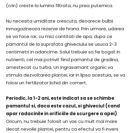
(crin) creste la lumina filtrata, nu prea puternica.
Nu necesita umiditate crescuta, deoarece bulbii
inmagazineaza rezerve de hrana. Prin urmare, udarea
se va face rar, cu mici cantitati de apa, dupa ce
pamantul de la suprafata ghiveciului se usuca 2-3
centimetri in adancime. Solul trebuie sa fie bogat in
nutrienti, cel mai potrivit fiind pamantul de gradina,
amestecat cu turba. Un ingrasamant organic va
stimula dezvoltarea plantei, iar in lipsa acestuia, se va
folosi un fertilizator lichid din comert.
Periodic, la 1-2 ani, este indicat sa se schimbe
pamantul si, daca este cazul, si ghiveciul (cand
apar radacinile in orificiile de scurgere a apei)
.
Oricum, nu trebuie folosit un vas cu mult mai mare
decat nevoile plantei, pentru ca efectul va fi invers