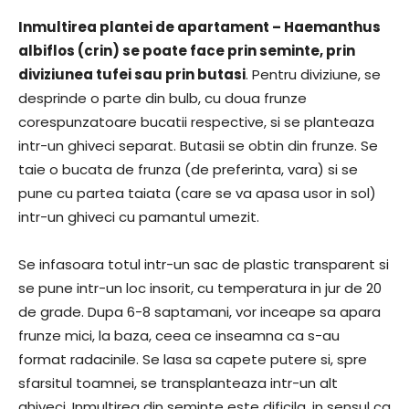
Inmultirea plantei de apartament – Haemanthus
albiflos (crin) se poate face prin seminte, prin
diviziunea tufei sau prin butasi
. Pentru diviziune, se
desprinde o parte din bulb, cu doua frunze
corespunzatoare bucatii respective, si se planteaza
intr-un ghiveci separat. Butasii se obtin din frunze. Se
taie o bucata de frunza (de preferinta, vara) si se
pune cu partea taiata (care se va apasa usor in sol)
intr-un ghiveci cu pamantul umezit.
Se infasoara totul intr-un sac de plastic transparent si
se pune intr-un loc insorit, cu temperatura in jur de 20
de grade. Dupa 6-8 saptamani, vor inceape sa apara
frunze mici, la baza, ceea ce inseamna ca s-au
format radacinile. Se lasa sa capete putere si, spre
sfarsitul toamnei, se transplanteaza intr-un alt
ghiveci. Inmultirea din seminte este dificila, in sensul ca