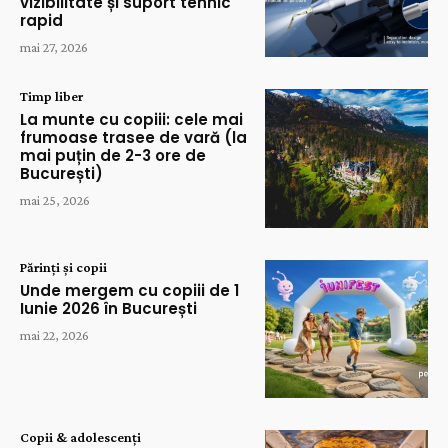
vizibilitate și suport tehnic
rapid
mai 27, 2026
Timp liber
La munte cu copiii: cele mai
frumoase trasee de vară (la
mai puțin de 2-3 ore de
București)
mai 25, 2026
Părinți și copii
Unde mergem cu copiii de 1
Iunie 2026 în București
mai 22, 2026
Copii & adolescenți