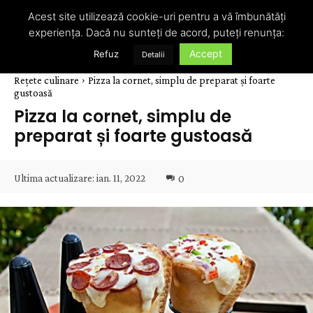
Acest site utilizează cookie-uri pentru a vă îmbunătăți
experiența. Dacă nu sunteți de acord, puteți renunța:
Accept
Refuz
Detalii
Rețete culinare
Pizza la cornet, simplu de preparat și foarte
gustoasă
Pizza la cornet, simplu de
preparat și foarte gustoasă
Ultima actualizare:
ian. 11, 2022
0