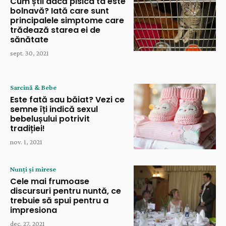
Cum știi dacă pisica ta este
bolnavă? Iată care sunt
principalele simptome care
trădează starea ei de
sănătate
sept. 30, 2021
Sarcină & Bebe
Este fată sau băiat? Vezi ce
semne îți indică sexul
bebelușului potrivit
tradiției!
nov. 1, 2021
Nunți și mirese
Cele mai frumoase
discursuri pentru nuntă, ce
trebuie să spui pentru a
impresiona
dec. 27, 2021