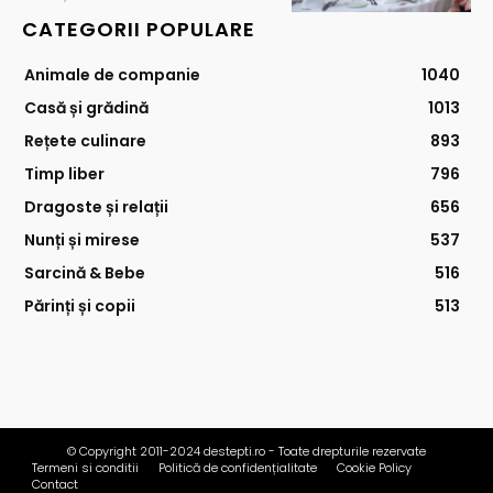
CATEGORII POPULARE
Animale de companie
1040
Casă și grădină
1013
Rețete culinare
893
Timp liber
796
Dragoste și relații
656
Nunți și mirese
537
Sarcină & Bebe
516
Părinți și copii
513
© Copyright 2011-2024 destepti.ro - Toate drepturile rezervate
Termeni si conditii
Politică de confidențialitate
Cookie Policy
Contact