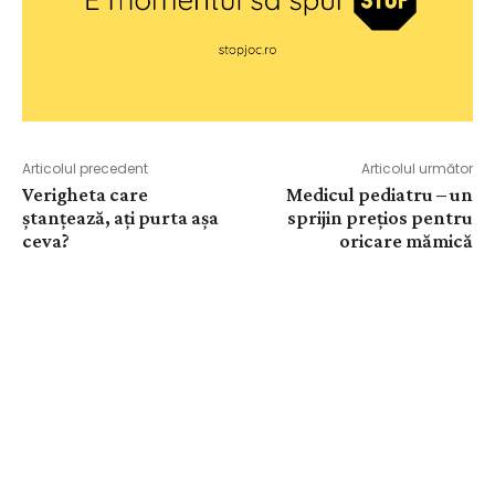
Articolul precedent
Articolul următor
Verigheta care
Medicul pediatru – un
ștanțează, ați purta așa
sprijin prețios pentru
ceva?
oricare mămică