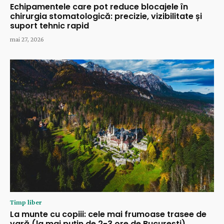
Echipamentele care pot reduce blocajele în
chirurgia stomatologică: precizie, vizibilitate și
suport tehnic rapid
mai 27, 2026
Timp liber
La munte cu copiii: cele mai frumoase trasee de
vară (la mai puțin de 2-3 ore de București)