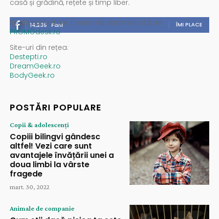
casă și grădină, rețete și timp liber.
Spații publicitare / reclamă administrată de
ÎMI PLACE
14,235
Fani
PROMOdesk.ro
Site-uri din rețea:
Destepti.ro
DreamGeek.ro
BodyGeek.ro
POSTĂRI POPULARE
Copii & adolescenți
Copiii bilingvi gândesc
altfel! Vezi care sunt
avantajele învățării unei a
doua limbi la vârste
fragede
mart. 30, 2022
Animale de companie