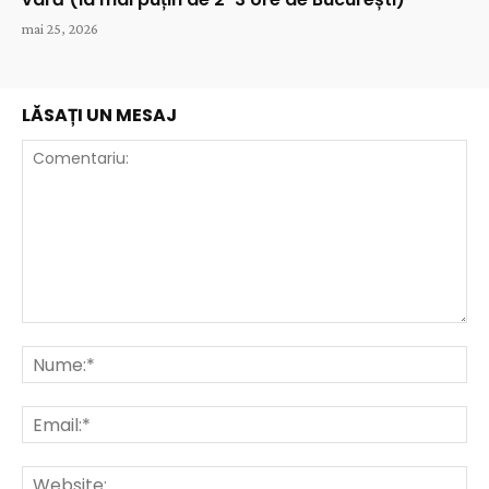
mai 25, 2026
LĂSAȚI UN MESAJ
Comentariu:
Nu
Ema
Web