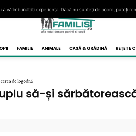
ru a vă îmbunătăți experiența. Dacă nu sunteți de acord, puteți re
OPII
FAMILIE
ANIMALE
CASĂ & GRĂDINĂ
REȚETE C
recerea de logodnă
cuplu să-și sărbătoreasc