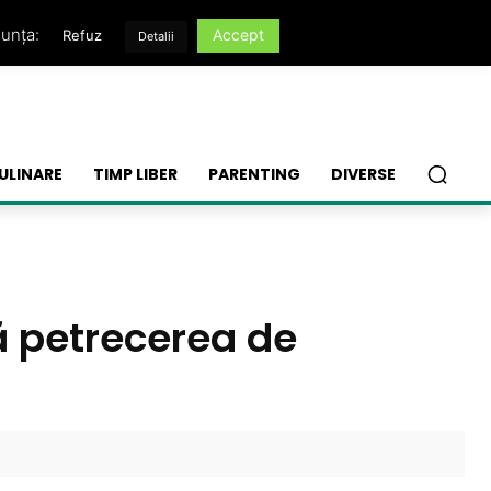
nunța:
Accept
Refuz
Detalii
ULINARE
TIMP LIBER
PARENTING
DIVERSE
ă petrecerea de