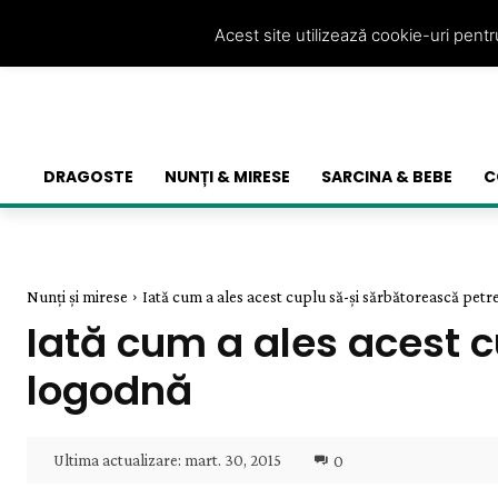
Acest site utilizează cookie-uri pent
DRAGOSTE
NUNȚI & MIRESE
SARCINA & BEBE
C
Nunți și mirese
Iată cum a ales acest cuplu să-și sărbătorească pet
Iată cum a ales acest 
logodnă
Ultima actualizare:
mart. 30, 2015
0