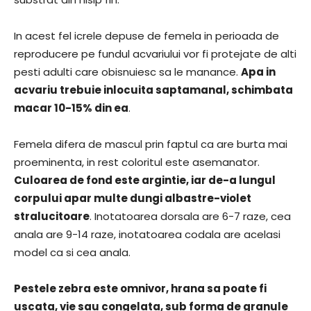
In acest fel icrele depuse de femela in perioada de
reproducere pe fundul acvariului vor fi protejate de alti
pesti adulti care obisnuiesc sa le manance.
Apa in
acvariu trebuie inlocuita saptamanal, schimbata
macar 10-15% din ea
.
Femela difera de mascul prin faptul ca are burta mai
proeminenta, in rest coloritul este asemanator.
Culoarea de fond este argintie, iar de-a lungul
corpului apar multe dungi albastre-violet
stralucitoare
. Inotatoarea dorsala are 6-7 raze, cea
anala are 9-14 raze, inotatoarea codala are acelasi
model ca si cea anala.
Pestele zebra este omnivor, hrana sa poate fi
uscata, vie sau congelata, sub forma de granule