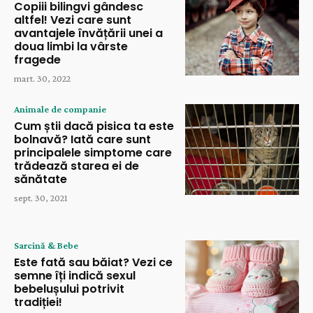
Copiii bilingvi gândesc
altfel! Vezi care sunt
avantajele învățării unei a
doua limbi la vârste
fragede
mart. 30, 2022
Animale de companie
Cum știi dacă pisica ta este
bolnavă? Iată care sunt
principalele simptome care
trădează starea ei de
sănătate
sept. 30, 2021
Sarcină & Bebe
Este fată sau băiat? Vezi ce
semne îți indică sexul
bebelușului potrivit
tradiției!