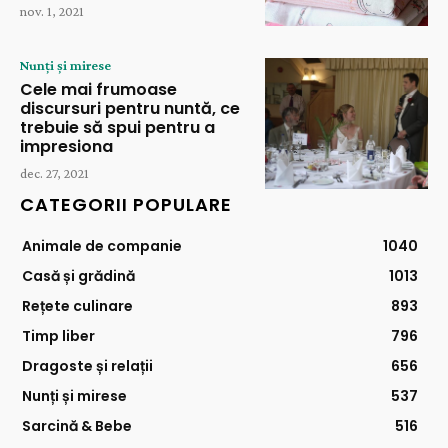
nov. 1, 2021
Nunți și mirese
Cele mai frumoase
discursuri pentru nuntă, ce
trebuie să spui pentru a
impresiona
dec. 27, 2021
CATEGORII POPULARE
Animale de companie
1040
Casă și grădină
1013
Rețete culinare
893
Timp liber
796
Dragoste și relații
656
Nunți și mirese
537
Sarcină & Bebe
516