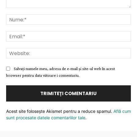
Comentariu:
Nu
Ema
Web
Salvați numele meu, adresa de e-mail și site-ul web în acest
browser pentru data viitoare i comentariu.
Acest site folosește Akismet pentru a reduce spamul.
Află cum
sunt procesate datele comentariilor tale
.