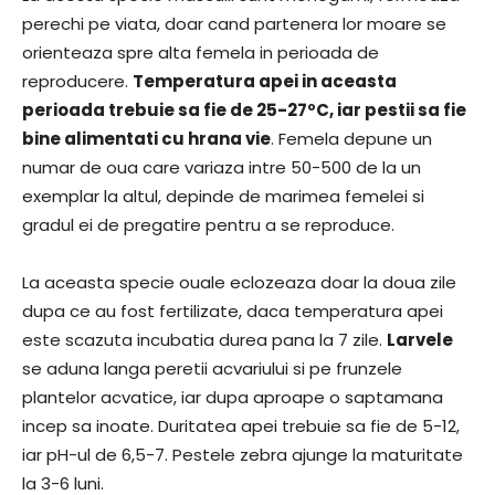
perechi pe viata, doar cand partenera lor moare se
orienteaza spre alta femela in perioada de
reproducere.
Temperatura apei in aceasta
perioada trebuie sa fie de 25-27ºC, iar pestii sa fie
bine alimentati cu hrana vie
. Femela depune un
numar de oua care variaza intre 50-500 de la un
exemplar la altul, depinde de marimea femelei si
gradul ei de pregatire pentru a se reproduce.
La aceasta specie ouale eclozeaza doar la doua zile
dupa ce au fost fertilizate, daca temperatura apei
este scazuta incubatia durea pana la 7 zile.
Larvele
se aduna langa peretii acvariului si pe frunzele
plantelor acvatice, iar dupa aproape o saptamana
incep sa inoate. Duritatea apei trebuie sa fie de 5-12,
iar pH-ul de 6,5-7. Pestele zebra ajunge la maturitate
la 3-6 luni.