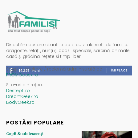
Discutăm despre situațiile de zi cu zi ale vieții de familie:
dragoste, relații, nunți și ocazii speciale, sarcină, animale,
casă și grădină, rețete și timp liber.
Spații publicitare / reclamă administrată de
ÎMI PLACE
14,235
Fani
PROMOdesk.ro
Site-uri din rețea:
Destepti.ro
DreamGeek.ro
BodyGeek.ro
POSTĂRI POPULARE
Copii & adolescenți