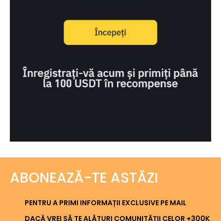
ABONEAZĂ-TE ASTĂZI
PENTRU A PRIMI INFORMAȚII EXCLUSIVE PE MAIL
DACĂ VREI SĂ TE ALĂTURI COMUNITĂȚII CELOR +300K