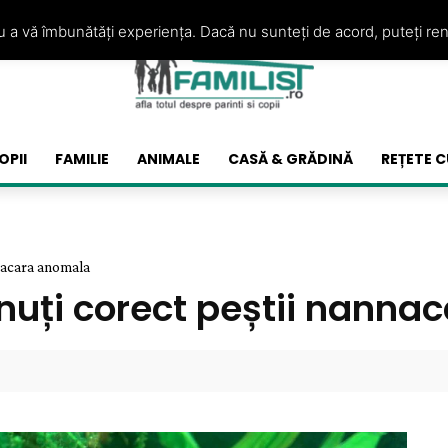
ru a vă îmbunătăți experiența. Dacă nu sunteți de acord, puteți re
OPII
FAMILIE
ANIMALE
CASĂ & GRĂDINĂ
REȚETE C
nnacara anomala
inuți corect peștii nann