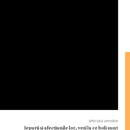
Articolul următor
Iepurii și afecțiunile lor, vezi la ce boli sunt