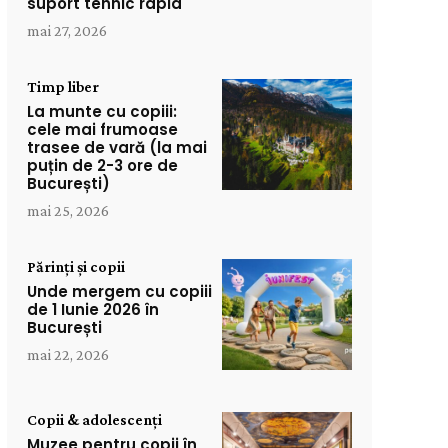
suport tehnic rapid
mai 27, 2026
Timp liber
La munte cu copiii:
cele mai frumoase
trasee de vară (la mai
puțin de 2-3 ore de
București)
mai 25, 2026
Părinți și copii
Unde mergem cu copiii
de 1 Iunie 2026 în
București
mai 22, 2026
Copii & adolescenți
Muzee pentru copii în