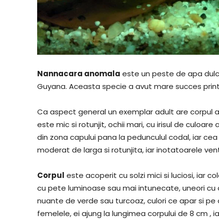
Nannacara anomala
este un peste de apa dulce
Guyana. Aceasta specie a avut mare succes printre
Ca aspect general un exemplar adult are corpul al
este mic si rotunjit, ochii mari, cu irisul de culoar
din zona capului pana la pedunculul codal, iar ce
moderat de larga si rotunjita, iar inotatoarele ven
Corpul
este acoperit cu solzi mici si luciosi, iar co
cu pete luminoase sau mai intunecate, uneori cu du
nuante de verde sau turcoaz, culori ce apar si pe 
femelele, ei ajung la lungimea corpului de 8 cm , i