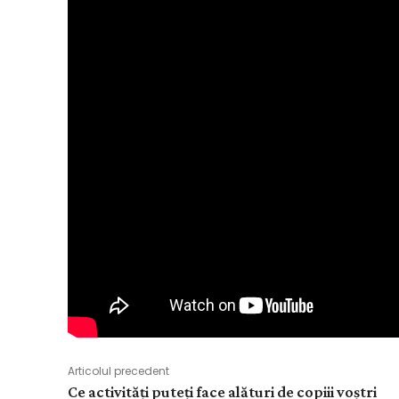
Articolul precedent
Ce activități puteți face alături de copiii voștri