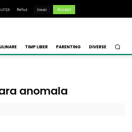
nunța:
Accept
Refuz
Detalii
ULINARE
TIMP LIBER
PARENTING
DIVERSE
acara anomala