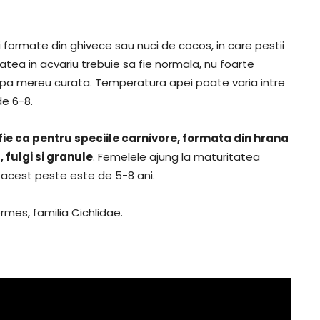
eri formate din ghivece sau nuci de cocos, in care pestii
tea in acvariu trebuie sa fie normala, nu foarte
r apa mereu curata. Temperatura apei poate varia intre
de 6-8.
ie ca pentru speciile carnivore, formata din hrana
 fulgi si granule
. Femelele ajung la maturitatea
a acest peste este de 5-8 ani.
mes, familia Cichlidae.