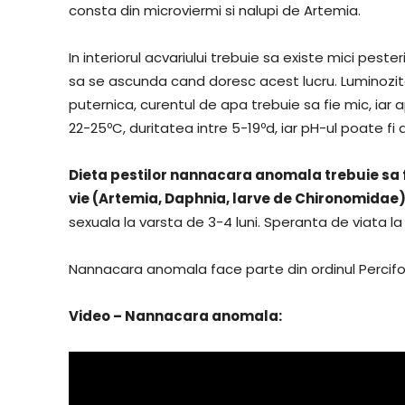
consta din microviermi si nalupi de Artemia.
In interiorul acvariului trebuie sa existe mici pest
sa se ascunda cand doresc acest lucru. Luminozita
puternica, curentul de apa trebuie sa fie mic, ia
22-25ºC, duritatea intre 5-19ºd, iar pH-ul poate fi 
Dieta pestilor nannacara anomala trebuie sa f
vie (Artemia, Daphnia, larve de Chironomidae),
sexuala la varsta de 3-4 luni. Speranta de viata l
Nannacara anomala face parte din ordinul Percifor
Video – Nannacara anomala: