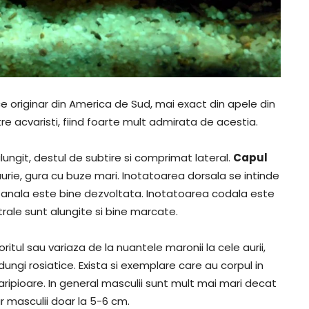
 originar din America de Sud, mai exact din apele din
 acvaristi, fiind foarte mult admirata de acestia.
ungit, destul de subtire si comprimat lateral.
Capul
e aurie, gura cu buze mari. Inotatoarea dorsala se intinde
a anala este bine dezvoltata. Inotatoarea codala este
trale sunt alungite si bine marcate.
loritul sau variaza de la nuantele maronii la cele aurii,
ngi rosiatice. Exista si exemplare care au corpul in
aripioare. In general masculii sunt mult mai mari decat
ar masculii doar la 5-6 cm.