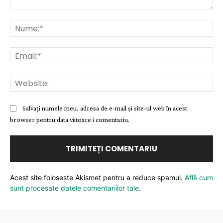
Comentariu:
Nu
Ema
Web
Salvați numele meu, adresa de e-mail și site-ul web în acest
browser pentru data viitoare i comentariu.
Acest site folosește Akismet pentru a reduce spamul.
Află cum
sunt procesate datele comentariilor tale
.