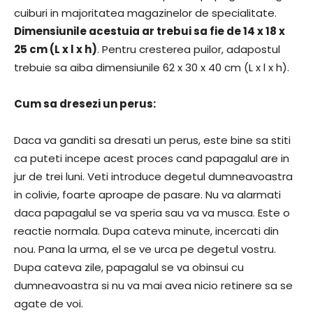
cuiburi in majoritatea magazinelor de specialitate.
Dimensiunile acestuia ar trebui sa fie de 14 x 18 x
25 cm (L x l x h)
. Pentru cresterea puilor, adapostul
trebuie sa aiba dimensiunile 62 x 30 x 40 cm (L x l x h).
Cum sa dresezi un perus:
Daca va ganditi sa dresati un perus, este bine sa stiti
ca puteti incepe acest proces cand papagalul are in
jur de trei luni. Veti introduce degetul dumneavoastra
in colivie, foarte aproape de pasare. Nu va alarmati
daca papagalul se va speria sau va va musca. Este o
reactie normala. Dupa cateva minute, incercati din
nou. Pana la urma, el se ve urca pe degetul vostru.
Dupa cateva zile, papagalul se va obinsui cu
dumneavoastra si nu va mai avea nicio retinere sa se
agate de voi.