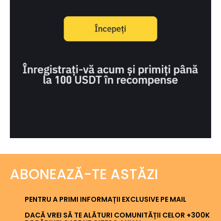
ABONEAZĂ-TE ASTĂZI
PENTRU A PRIMI INFORMAȚII EXCLUSIVE PE MAIL
DACĂ VREI SĂ TE ALĂTURI COMUNITĂȚII CELOR +300K