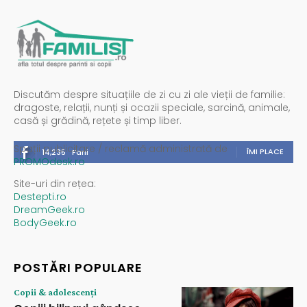
Discutăm despre situațiile de zi cu zi ale vieții de familie:
dragoste, relații, nunți și ocazii speciale, sarcină, animale,
casă și grădină, rețete și timp liber.
Spații publicitare / reclamă administrată de
ÎMI PLACE
14,235
Fani
PROMOdesk.ro
Site-uri din rețea:
Destepti.ro
DreamGeek.ro
BodyGeek.ro
POSTĂRI POPULARE
Copii & adolescenți