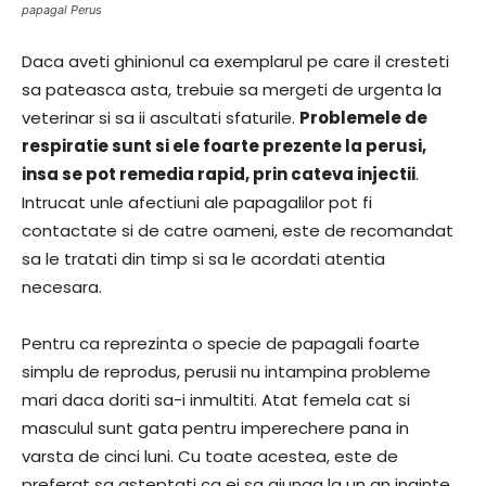
papagal Perus
Daca aveti ghinionul ca exemplarul pe care il cresteti
sa pateasca asta, trebuie sa mergeti de urgenta la
veterinar si sa ii ascultati sfaturile.
Problemele de
respiratie sunt si ele foarte prezente la perusi,
insa se pot remedia rapid, prin cateva injectii
.
Intrucat unle afectiuni ale papagalilor pot fi
contactate si de catre oameni, este de recomandat
sa le tratati din timp si sa le acordati atentia
necesara.
Pentru ca reprezinta o specie de papagali foarte
simplu de reprodus, perusii nu intampina probleme
mari daca doriti sa-i inmultiti. Atat femela cat si
masculul sunt gata pentru imperechere pana in
varsta de cinci luni. Cu toate acestea, este de
preferat sa asteptati ca ei sa ajunga la un an inainte