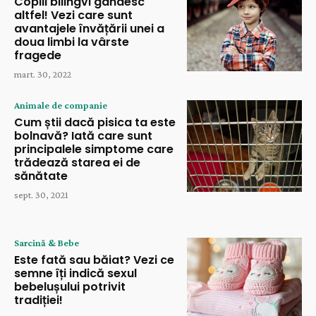
Copiii bilingvi gândesc
altfel! Vezi care sunt
avantajele învățării unei a
doua limbi la vârste
fragede
mart. 30, 2022
Animale de companie
Cum știi dacă pisica ta este
bolnavă? Iată care sunt
principalele simptome care
trădează starea ei de
sănătate
sept. 30, 2021
Sarcină & Bebe
Este fată sau băiat? Vezi ce
semne îți indică sexul
bebelușului potrivit
tradiției!