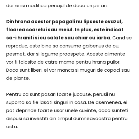
dar ei isi modifica penajul de doua ori pe an.
Din hrana acestor papagali nu lipseste ovazul,
floarea soarelui sau meiul. In plus, este indicat
sa-i hraniti si cu salate sau chiar cu iarba
. Cand se
reproduc, este bine sa consume galbenus de ou,
pesmet, dar si legume proaspete. Aceste alimente
vor fi folosite de catre mame pentru hrana puilor.
Daca sunt liberi, ei vor manca si muguri de copaci sau
de plante.
Pentru ca sunt pasari foarte jucause, perusii nu
suporta sa fie lasati singuri in casa. De asemenea, ei
pot deprinde foarte usor unele cuvinte, daca sunteti
dispusi sa investiti din timpul dumneavoastra pentru
asta.