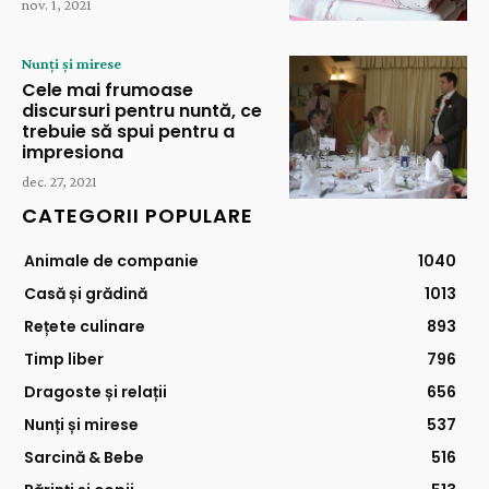
nov. 1, 2021
Nunți și mirese
Cele mai frumoase
discursuri pentru nuntă, ce
trebuie să spui pentru a
impresiona
dec. 27, 2021
CATEGORII POPULARE
Animale de companie
1040
Casă și grădină
1013
Rețete culinare
893
Timp liber
796
Dragoste și relații
656
Nunți și mirese
537
Sarcină & Bebe
516