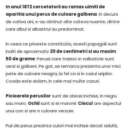
In anul 1872 cercetatorii au ramas uimiti de
aparitia unui perus de culoare galbena
. In decurs
de cativa ani, s-au obtinut alte cateva nuante, dintre
care albul si albastrul au predominat.
In ceea ce priveste constitutia, acesti papagali sunt
inalti de aproximativ
20 de centimetri si au maxim
50 de grame
. Perusii care traiesc in salbaticie sunt
verzi si galbeni. Pe gat, se remarca prezenta unor mici
pete de culoare neagra, la fel ca si in cazul aripilor.
Coada este siclam, in cele mai multe cazuri.
Picioarele perusilor
sunt de obicei inchise, in negru
sau maro.
Ochii
sunt si ei maronii.
Ciocul
are aspectul
unui con si are o culoare verzuie.
Puii de perus prezinta culori mai inchise decat adultii,