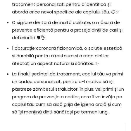
tratament personalizat, pentru a identifica și
aborda orice nevoi specifice ale copilului tău. 📋✅
O sigilare dentară de înaltă calitate, o măsură de
prevenție eficientă pentru a proteja dinții de carii și
deteriorări. 🛡️👌
1 obturație coronară fizionomică, o soluție estetică
și durabilă pentru a restaura și a reda dinților
afectați un aspect natural și sănătos. ✨
La finalul ședinței de tratament, copilul tău va primi
un cadou personalizat, pentru a-l motiva să își
păstreze zâmbetul strălucitor. În plus, vei primi și un
program de prevenție a cariilor, care îl va învăța pe
copilul tău cum să aibă grijă de igiena orală și cum
să își mențină dinții sănătoși pe termen lung.