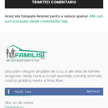
Acest site folosește Akismet pentru a reduce spamul.
Află cum
sunt procesate datele comentariilor tale
.
Discutăm despre situațiile de zi cu zi ale vieții de familie:
dragoste, relații, nunți și ocazii speciale, sarcină, animale,
casă și grădină, rețete și timp liber.
Spații publicitare / reclamă administrată de
ÎMI PLACE
14,235
Fani
PROMOdesk.ro
Site-uri din rețea:
Destepti.ro