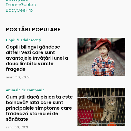
DreamGeek.ro
BodyGeek.ro
POSTĂRI POPULARE
Copii & adolescenți
Copiii bilingvi gândesc
altfel! Vezi care sunt
avantajele învățării unei a
doua limbi la vârste
fragede
mart. 30, 2022
Animale de companie
Cum știi dacă pisica ta este
bolnavă? Iată care sunt
principalele simptome care
trădează starea ei de
sănătate
sept. 30, 2021