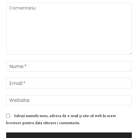
Comentariu:
Nu
Ema
Web
Salvați numele meu, adresa de e-mail și site-ul web în acest
browser pentru data viitoare i comentariu.