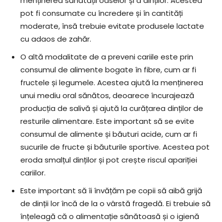
menținerea sănătății oaselor și a dinților. Acestea
pot fi consumate cu încredere și în cantități
moderate, însă trebuie evitate produsele lactate
cu adaos de zahăr.
O altă modalitate de a preveni cariile este prin
consumul de alimente bogate în fibre, cum ar fi
fructele și legumele. Acestea ajută la menținerea
unui mediu oral sănătos, deoarece încurajează
producția de salivă și ajută la curățarea dinților de
resturile alimentare. Este important să se evite
consumul de alimente și băuturi acide, cum ar fi
sucurile de fructe și băuturile sportive. Acestea pot
eroda smalțul dinților și pot crește riscul apariției
cariilor.
Este important să îi învățăm pe copii să aibă grijă
de dinții lor încă de la o vârstă fragedă. Ei trebuie să
înțeleagă că o alimentație sănătoasă și o igienă