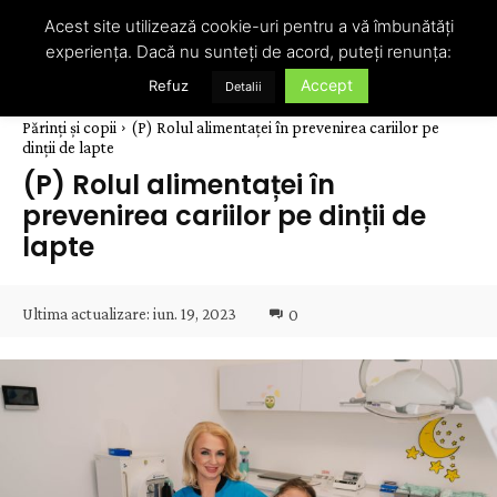
Acest site utilizează cookie-uri pentru a vă îmbunătăți
experiența. Dacă nu sunteți de acord, puteți renunța:
Accept
Refuz
Detalii
Părinți și copii
(P) Rolul alimentaței în prevenirea cariilor pe
dinții de lapte
(P) Rolul alimentaței în
prevenirea cariilor pe dinții de
lapte
Ultima actualizare:
iun. 19, 2023
0