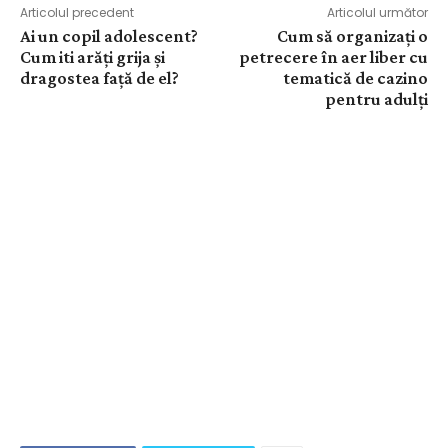
Articolul precedent
Articolul următor
Ai un copil adolescent?
Cum să organizați o
Cum iti arăți grija și
petrecere în aer liber cu
dragostea față de el?
tematică de cazino
pentru adulți