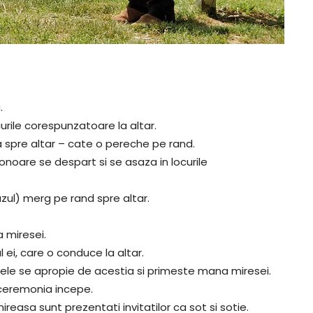
.
ocurile corespunzatoare la altar.
a spre altar – cate o pereche pe rand.
 onoare se despart si se asaza in locurile
cazul) merg pe rand spre altar.
ea miresei.
 ei, care o conduce la altar.
mirele se apropie de acestia si primeste mana miresei.
 ceremonia incepe.
reasa sunt prezentati invitatilor ca sot si sotie.