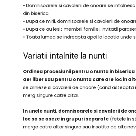
• Domnisoarele si cavalerii de onoare se intalnesc i
din biserica.
• Dupa ce mirii, domnisoarele si cavalerii de onoare 
• Dupa ce au iesit membrii familiei, invitatii parases
• Toata lumea se indreapta apoi la locatia unde s
Variatii intalnite la nunti
Ordinea procesiunii pentru o nunta in biserica
aer liber sau pentru o nunta care are loc in alt
se alinieze si cavalerii de onoare (cand asteapta
merg singure catre altar.
In unele nunti, domnisoarele si cavalerii de on
loc sa se aseze in grupuri separate
(fetele in s
merge catre altar singura sau insotita de altcinev