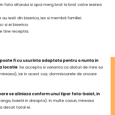
n fata altarului si apoi merg brat la brat catre iesirea
au iesit din biserica, ies si membrii familiei.
c si ei biserica.
e tine receptia.
 poate fi cu usurinta adaptata pentru o nunta in
a locatie
. Se accepta si varianta ca alaturi de mire sa
 mireasa), iar in acest caz, domnisoarele de onoare
oare se aliniaza conform unui tipar fata-baiat, in
tanga, baietii in dreapta). In multe cazuri, mireasa
a decat tatal ei.