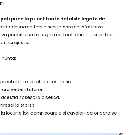
ii.
poti pune la punct toate detaliile legate de
e o idee buna sa faci o schita care sa infatiseze
i va permite sa te asiguri ca toata lumea isi va face
 mici ajustari.
e nunta:
 preotul care va oficia casatoria.
fara vederii tuturor.
 acestia sosesc la biserica.
iresei la sfarsit.
a locurile lor, domnisoarele si cavalerii de onoare se