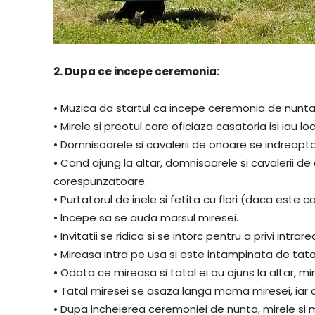
2. Dupa ce incepe ceremonia:
• Muzica da startul ca incepe ceremonia de nunta
• Mirele si preotul care oficiaza casatoria isi iau l
• Domnisoarele si cavalerii de onoare se indreapt
• Cand ajung la altar, domnisoarele si cavalerii de
corespunzatoare.
• Purtatorul de inele si fetita cu flori (daca este 
• Incepe sa se auda marsul miresei.
• Invitatii se ridica si se intorc pentru a privi intrar
• Mireasa intra pe usa si este intampinata de tatal
• Odata ce mireasa si tatal ei au ajuns la altar, 
• Tatal miresei se asaza langa mama miresei, iar
• Dupa incheierea ceremoniei de nunta, mirele si mi