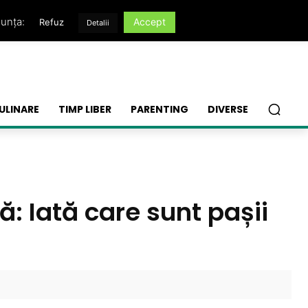
nunța:
Accept
Refuz
Detalii
ULINARE
TIMP LIBER
PARENTING
DIVERSE
ă: Iată care sunt pașii