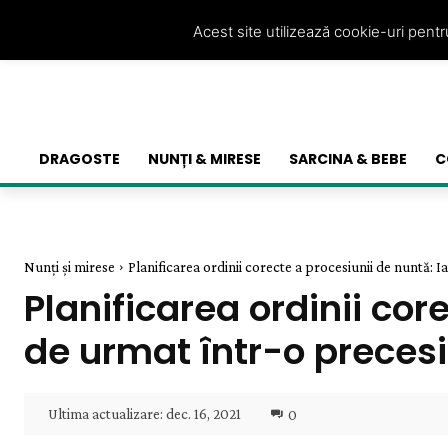
Acest site utilizează cookie-uri pent
DRAGOSTE
NUNȚI & MIRESE
SARCINA & BEBE
C
Nunți și mirese
Planificarea ordinii corecte a procesiunii de nuntă: Iat
Planificarea ordinii cor
de urmat într-o preces
Ultima actualizare:
dec. 16, 2021
0