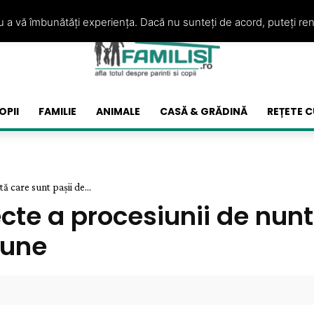
ru a vă îmbunătăți experiența. Dacă nu sunteți de acord, puteți re
OPII
FAMILIE
ANIMALE
CASĂ & GRĂDINĂ
REȚETE C
ă care sunt pașii de...
ecte a procesiunii de nunt
iune