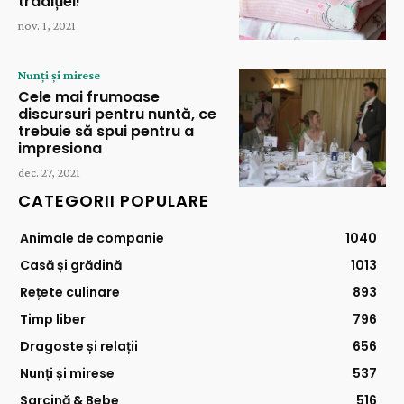
tradiției!
nov. 1, 2021
Nunți și mirese
Cele mai frumoase
discursuri pentru nuntă, ce
trebuie să spui pentru a
impresiona
dec. 27, 2021
CATEGORII POPULARE
Animale de companie
1040
Casă și grădină
1013
Rețete culinare
893
Timp liber
796
Dragoste și relații
656
Nunți și mirese
537
Sarcină & Bebe
516