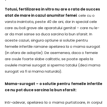
Totusi, fertilizarea in vitro nu are o rata de succes
atat de mare in cazul anumitor femei
: cele cu o
varsta inaintata, peste 40 de ani, dar in special cele
care au boli grave ale aparatului genital – care nu le-
ar da mari sanse sa duca sarcina la bun sfarsit. In
aceste cazuri, singura optiune si solutie pentru
femeile infertile ramane apelarea la o mama surogat
(in afara de adoptie). De asemenea, daca o femeie
are ovule foarte slabe calitativ, se poate apela la
ovulele mamei surogat si sperma tatalui (deci mama
surogat va fi si mama naturala).
Mama-surogat – o solutie pentru femeile infertile
ce nu pot duce sarcina la bun sfarsit:
Intr-adevar, apelarea la o mama purtatoare, in corpul