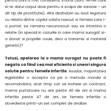
pentru bani a fost considerat imoral (sunt femei care
si-ar darui corpul doar pentru a scapa de saracie – un
alt tip de prostitutie). Alte dezbateri au avut legatura
cu relatia dintre copilul odata nascut si femeia care l-
a purtat: sa ramana necunoscuti sau sa intretina o
relatie (in special in cazurile in care mama surogat si-
a donat si propriile ovule, deci a transmis si material
genetic)?
Totusi, apelarea la o mama surogat nu poate fi
negata ca fiind cea mai eficienta si uneori singura
solutie pentru femeile infertile
. Asadar, majoritatea
legislatiilor o accepta ca pe o metoda morala si
recomandata, atat timp cat se incheie un contract,
mama purtatoare nu are peste 40 de ani si mama
infertila peste 47 de ani, iar femeia infertila o
dovedeste printr-un set complet de analize.