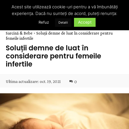
Acest site utilizează cookie-uri pentru a vă îmbunătăți
experiența. Dacă nu sunteți de acord, puteți renunța:
Accept
Refuz
Detalii
Sarcină & Bebe
Soluții demne de luat în considerare pentru
femeile infertile
Soluții demne de luat în
considerare pentru femeile
infertile
Ultima actualizare:
oct. 19, 2021
0