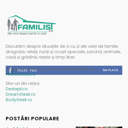
Discutăm despre situațiile de zi cu zi ale vieții de familie:
dragoste, relații, nunți și ocazii speciale, sarcină, animale,
casă și grădină, rețete și timp liber.
Spații publicitare / reclamă administrată de
ÎMI PLACE
14,235
Fani
PROMOdesk.ro
Site-uri din rețea:
Destepti.ro
DreamGeek.ro
BodyGeek.ro
POSTĂRI POPULARE