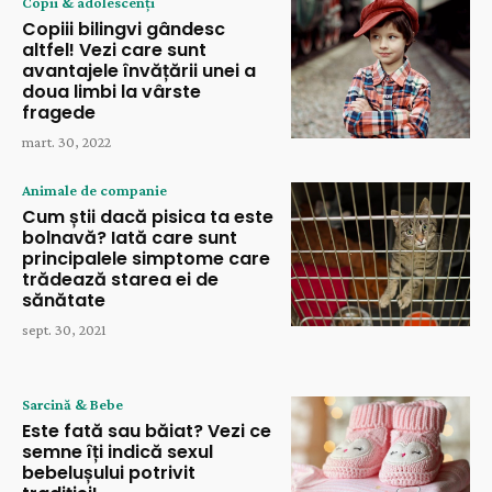
Copii & adolescenți
Copiii bilingvi gândesc
altfel! Vezi care sunt
avantajele învățării unei a
doua limbi la vârste
fragede
mart. 30, 2022
Animale de companie
Cum știi dacă pisica ta este
bolnavă? Iată care sunt
principalele simptome care
trădează starea ei de
sănătate
sept. 30, 2021
Sarcină & Bebe
Este fată sau băiat? Vezi ce
semne îți indică sexul
bebelușului potrivit