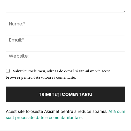
Comentariu:
Nu
Ema
Web
Salvați numele meu, adresa de e-mail și site-ul web în acest
browser pentru data viitoare i comentariu.
Acest site folosește Akismet pentru a reduce spamul.
Află cum
sunt procesate datele comentariilor tale
.