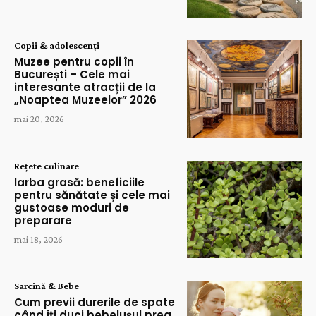
Copii & adolescenți
Muzee pentru copii în
București – Cele mai
interesante atracții de la
„Noaptea Muzeelor” 2026
mai 20, 2026
Rețete culinare
Iarba grasă: beneficiile
pentru sănătate și cele mai
gustoase moduri de
preparare
mai 18, 2026
Sarcină & Bebe
Cum previi durerile de spate
când îți duci bebelușul prea