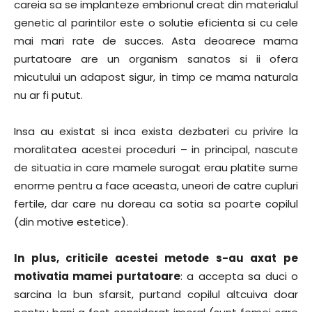
careia sa se implanteze embrionul creat din materialul
genetic al parintilor este o solutie eficienta si cu cele
mai mari rate de succes. Asta deoarece mama
purtatoare are un organism sanatos si ii ofera
micutului un adapost sigur, in timp ce mama naturala
nu ar fi putut.
Insa au existat si inca exista dezbateri cu privire la
moralitatea acestei proceduri – in principal, nascute
de situatia in care mamele surogat erau platite sume
enorme pentru a face aceasta, uneori de catre cupluri
fertile, dar care nu doreau ca sotia sa poarte copilul
(din motive estetice).
In plus, criticile acestei metode s-au axat pe
motivatia mamei purtatoare
: a accepta sa duci o
sarcina la bun sfarsit, purtand copilul altcuiva doar