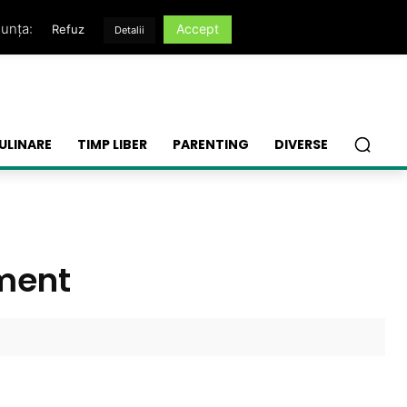
nunța:
Accept
Refuz
Detalii
ULINARE
TIMP LIBER
PARENTING
DIVERSE
iment