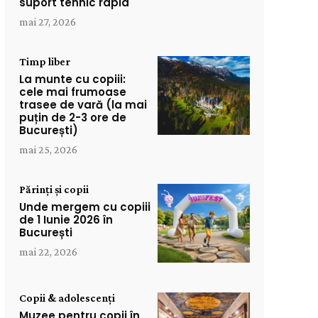
suport tehnic rapid
mai 27, 2026
Timp liber
La munte cu copiii:
cele mai frumoase
trasee de vară (la mai
puțin de 2-3 ore de
București)
mai 25, 2026
Părinți și copii
Unde mergem cu copiii
de 1 Iunie 2026 în
București
mai 22, 2026
Copii & adolescenți
Muzee pentru copii în