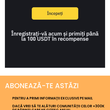
ABONEAZĂ-TE ASTĂZI
PENTRU A PRIMI INFORMAȚII EXCLUSIVE PE MAIL
DACĂ VREI SĂ TE ALĂTURI COMUNITĂȚII CELOR +300K