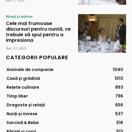
nov. 1, 2021
Nunți și mirese
Cele mai frumoase
discursuri pentru nuntă, ce
trebuie să spui pentru a
impresiona
dec. 27, 2021
CATEGORII POPULARE
Animale de companie
1040
Casă și grădină
1013
Rețete culinare
893
Timp liber
796
Dragoste și relații
656
Nunți și mirese
537
Sarcină & Bebe
516
Părinți și copii
513