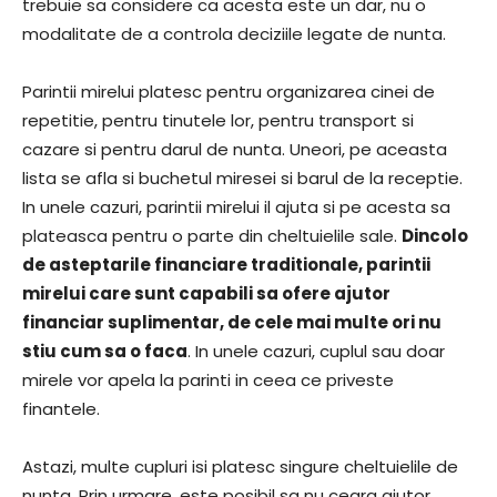
trebuie sa considere ca acesta este un dar, nu o
modalitate de a controla deciziile legate de nunta.
Parintii mirelui platesc pentru organizarea cinei de
repetitie, pentru tinutele lor, pentru transport si
cazare si pentru darul de nunta. Uneori, pe aceasta
lista se afla si buchetul miresei si barul de la receptie.
In unele cazuri, parintii mirelui il ajuta si pe acesta sa
plateasca pentru o parte din cheltuielile sale.
Dincolo
de asteptarile financiare traditionale, parintii
mirelui care sunt capabili sa ofere ajutor
financiar suplimentar, de cele mai multe ori nu
stiu cum sa o faca
. In unele cazuri, cuplul sau doar
mirele vor apela la parinti in ceea ce priveste
finantele.
Astazi, multe cupluri isi platesc singure cheltuielile de
nunta. Prin urmare, este posibil sa nu ceara ajutor