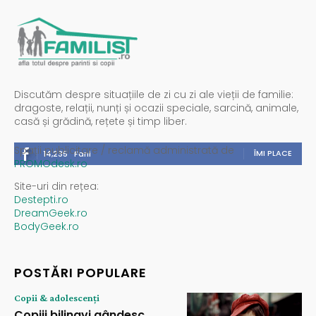
Discutăm despre situațiile de zi cu zi ale vieții de familie:
dragoste, relații, nunți și ocazii speciale, sarcină, animale,
casă și grădină, rețete și timp liber.
Spații publicitare / reclamă administrată de
ÎMI PLACE
14,235
Fani
PROMOdesk.ro
Site-uri din rețea:
Destepti.ro
DreamGeek.ro
BodyGeek.ro
POSTĂRI POPULARE
Copii & adolescenți
Copiii bilingvi gândesc