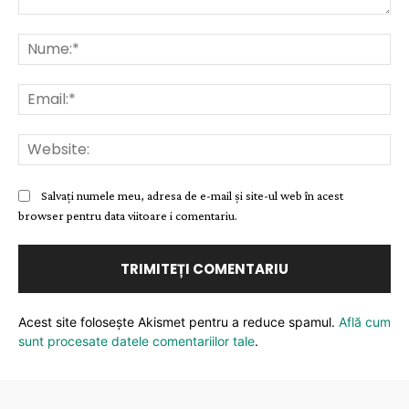
Comentariu:
Nu
Ema
Web
Salvați numele meu, adresa de e-mail și site-ul web în acest
browser pentru data viitoare i comentariu.
Acest site folosește Akismet pentru a reduce spamul.
Află cum
sunt procesate datele comentariilor tale
.