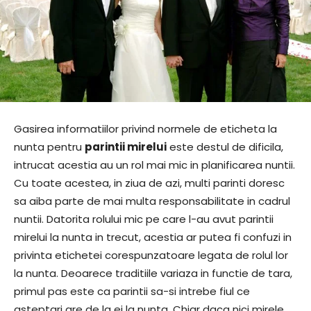
Gasirea informatiilor privind normele de eticheta la
nunta pentru
parintii mirelui
este destul de dificila,
intrucat acestia au un rol mai mic in planificarea nuntii.
Cu toate acestea, in ziua de azi, multi parinti doresc
sa aiba parte de mai multa responsabilitate in cadrul
nuntii. Datorita rolului mic pe care l-au avut parintii
mirelui la nunta in trecut, acestia ar putea fi confuzi in
privinta etichetei corespunzatoare legata de rolul lor
la nunta. Deoarece traditiile variaza in functie de tara,
primul pas este ca parintii sa-si intrebe fiul ce
asteptari are de la ei la nunta. Chiar daca nici mirele