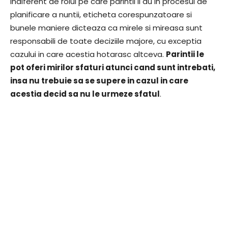
Indiferent de rolul pe care parintii il au in procesul de
planificare a nuntii, eticheta corespunzatoare si
bunele maniere dicteaza ca mirele si mireasa sunt
responsabili de toate deciziile majore, cu exceptia
cazului in care acestia hotarasc altceva.
Parintii le
pot oferi mirilor sfaturi atunci cand sunt intrebati,
insa nu trebuie sa se supere in cazul in care
acestia decid sa nu le urmeze sfatul
.