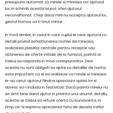
presupuna automat ca mirele si mireasa vor ajutorul
lor, in schimb acestia isi pot oferi ajutorul
neconditionat. Chiar daca mirii nu accepta ajutorul lor,
gestul frumos va ti tinut minte.
In mod similar, in cazul in care cuplul le cere ajutorul cu
detalii privind achizitionarea rochiei de mireasa,
realizarea pieselor centrale pentru receptie sau
obtinerea de oferte initiale de la furnizori, parintii ar
trebui sa raspunda in mod corespunzator. Desi
acestia nu sunt obligati sa ajute cu detaliile de nunta,
este important ca ei sa realizeze ca mirele si mireasa
le-au cerut ajutorul fiindca apreciaza opinia lor si
doresc sa-i includa in festivitati. Daca parintii mirelui nu
se simt bine dand ajutor in privinta unui anumit detaliu,
acestia ar trebui sa refuze oferta cu bunavointa, in
timp ce-si exprima aprecierea fata de decizia mirilor