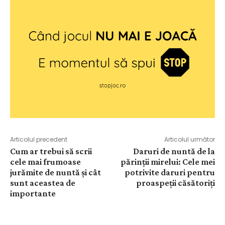
Articolul precedent
Articolul următor
Cum ar trebui să scrii
Daruri de nuntă de la
cele mai frumoase
părinții mirelui: Cele mei
jurămite de nuntă și cât
potrivite daruri pentru
sunt aceastea de
proaspeții căsătoriți
importante