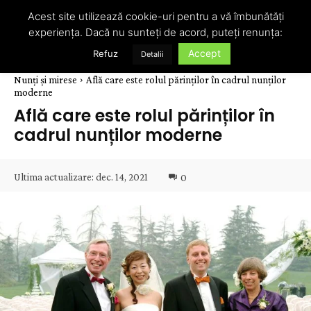
Acest site utilizează cookie-uri pentru a vă îmbunătăți
experiența. Dacă nu sunteți de acord, puteți renunța:
Accept
Refuz
Detalii
Nunți și mirese
Află care este rolul părinților în cadrul nunților
moderne
Află care este rolul părinților în
cadrul nunților moderne
Ultima actualizare:
dec. 14, 2021
0