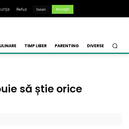
nunța:
Accept
Refuz
Detalii
ULINARE
TIMP LIBER
PARENTING
DIVERSE
uie să știe orice