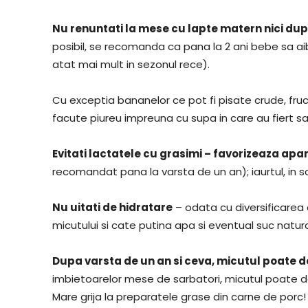
Nu renuntati la mese cu lapte matern nici du
posibil, se recomanda ca pana la 2 ani bebe sa ai
atat mai mult in sezonul rece).
Cu exceptia bananelor ce pot fi pisate crude, fru
facute piureu impreuna cu supa in care au fiert s
Evitati lactatele cu grasimi – favorizeaza apari
recomandat pana la varsta de un an); iaurtul, in sc
Nu uitati de hidratare
– odata cu diversificarea a
micutului si cate putina apa si eventual suc natu
Dupa varsta de un an si ceva, micutul poate d
imbietoarelor mese de sarbatori, micutul poate 
Mare grija la preparatele grase din carne de porc