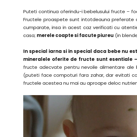
Puteti continua oferindu-i bebelusului fructe – f
Fructele proaspete sunt intotdeauna preferate cel
cumparate, insa in acest caz verificati cu atenti
casa;
merele coapte si facute piureu
(in blende
In special iarna si in special daca bebe nu es
mineralele oferite de fructe sunt esentiale – 
fructe adecvate pentru nevoile alimentare ale b
(puteti face compoturi fara zahar, dar evitati 
fructele acestea nu mai au aproape deloc nutrien