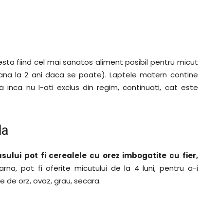
sta fiind cel mai sanatos aliment posibil pentru micut
ana la 2 ani daca se poate). Laptele matern contine
 inca nu l-ati exclus din regim, continuati, cat este
la
sului pot fi cerealele cu orez imbogatite cu fier,
arna, pot fi oferite micutului de la 4 luni, pentru a-i
le de orz, ovaz, grau, secara.