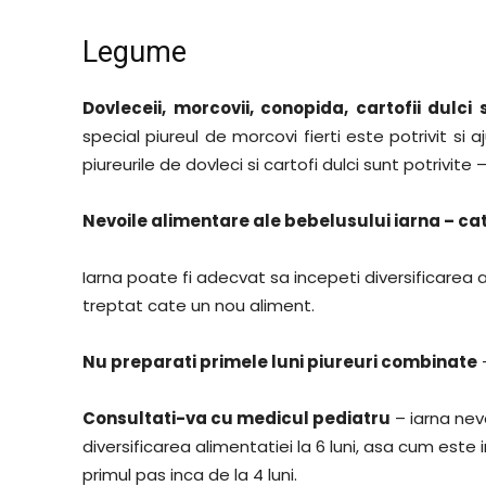
Legume
Dovleceii, morcovii, conopida, cartofii dulc
special piureul de morcovi fierti este potrivit si 
piureurile de dovleci si cartofi dulci sunt potrivite
Nevoile alimentare ale bebelusului iarna – cat
Iarna poate fi adecvat sa incepeti diversificarea 
treptat cate un nou aliment.
Nu preparati primele luni piureuri combinate
–
Consultati-va cu medicul pediatru
– iarna nevo
diversificarea alimentatiei la 6 luni, asa cum es
primul pas inca de la 4 luni.