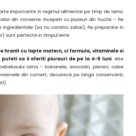
oarte importante in regimul alimentar pe timp de iarna.
or din conserve. Incepeti cu piureuri din fructe – fie
e ingredientele (sa nu contina zahar), fie preparate in
r) sunt perfecte in timpul iernii.
te hranit cu lapte matern, ci formula, vitaminele si
puteti sa ii oferiti piureuri de pe la 4-5 luni
. Alte
ebelusului iarna – bananele, avocado, piersici, caise
conservele din comert, deoarece pe langa conservanti,
ti).