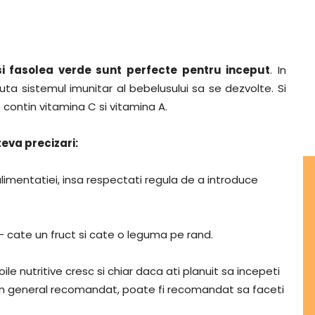
i si fasolea verde sunt perfecte pentru inceput
. In
ajuta sistemul imunitar al bebelusului sa se dezvolte. Si
 – contin vitamina C si vitamina A.
eva precizari:
alimentatiei, insa respectati regula de a introduce
 cate un fruct si cate o leguma pe rand.
ile nutritive cresc si chiar daca ati planuit sa incepeti
te in general recomandat, poate fi recomandat sa faceti