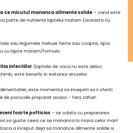
pa ce micutul mananca alimente solide
– cand este
ba parte de nutrientii laptelui matern (aceasta cu
ctele sau legumele trebuie fierte sau coapte, apoi
au cu lapte matern/formula.
tia infectiilor
(laptele de vaca nu este deloc
himb, este benefic in evitarea virozelor.
limentatiei, este momentul sa incepeti sa ii oferiti
ral de porocale preparat acasa – fara zahar!
eveni foarte pofticios
– iar odata cu prepararea
dori sa guste ceea ce se mananca la masa celor mari!
! Daca a inceput deja sa manance alimente solide si