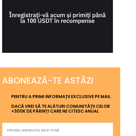
ABONEAZĂ-TE ASTĂZI
PENTRU A PRIMI INFORMAȚII EXCLUSIVE PE MAIL
DACĂ VREI SĂ TE ALĂTURI COMUNITĂȚII CELOR
+300K DE PĂRINȚI CARE NE CITESC ANUAL