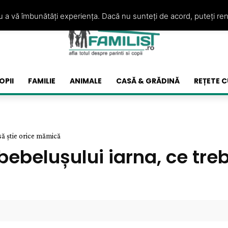
ru a vă îmbunătăți experiența. Dacă nu sunteți de acord, puteți re
OPII
FAMILIE
ANIMALE
CASĂ & GRĂDINĂ
REȚETE C
să știe orice mămică
ebelușului iarna, ce treb