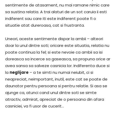
sentimente de atasament, nu mai ramane nimic care
sa sustina relatia. A trai alaturi de un sot caruia ii esti
indiferent sau care iti este indiferent poate fi o
situatie atat dureroasa, cat si frustranta.
Uneori, aceste sentimente dispar la ambii – alteori
doar la unul dintre soti; oricare este situatia, relatia nu
poate continua la fel; si este nevoie ca ambii sa isi
doreasca sa incerce sa gaseasca, sa propuna orice ar
avea sansa sa salveze casnicia lor. Indiferenta duce si
la
neglijare
– a te simti nu numai neiubit, ci si
neapreciat, neimportant, inutil, este cat se poate de
daunator pentru persoana si pentru relatie. Si asa se
ajunge ca, atunci cand unul dintre soti se simte
atractiv, admirat, apreciat de o persoana din afara
casniciei, va fi usor de cucerit…