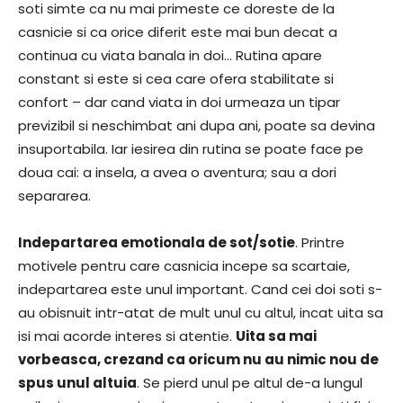
soti simte ca nu mai primeste ce doreste de la
casnicie si ca orice diferit este mai bun decat a
continua cu viata banala in doi… Rutina apare
constant si este si cea care ofera stabilitate si
confort – dar cand viata in doi urmeaza un tipar
previzibil si neschimbat ani dupa ani, poate sa devina
insuportabila. Iar iesirea din rutina se poate face pe
doua cai: a insela, a avea o aventura; sau a dori
separarea.
Indepartarea emotionala de sot/sotie
. Printre
motivele pentru care casnicia incepe sa scartaie,
indepartarea este unul important. Cand cei doi soti s-
au obisnuit intr-atat de mult unul cu altul, incat uita sa
isi mai acorde interes si atentie.
Uita sa mai
vorbeasca, crezand ca oricum nu au nimic nou de
spus unul altuia
. Se pierd unul pe altul de-a lungul