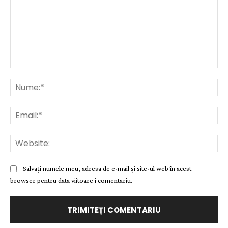
Comentariu:
Nu
Ema
Web
Salvați numele meu, adresa de e-mail și site-ul web în acest
browser pentru data viitoare i comentariu.