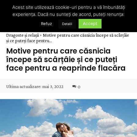
Acest site utilizează cookie-uri pentru a vă îmbunătăți
experiența. Dacă nu sunteți de acord, puteți renunța:
Accept
Refuz
Detalii
Dragoste și relații
Motive pentru care căsnicia începe să scârțâie
și ce puteți face pentru...
Motive pentru care căsnicia
începe să scârțâie și ce puteți
face pentru a reaprinde flacăra
Ultima actualizare:
mai 3, 2022
0