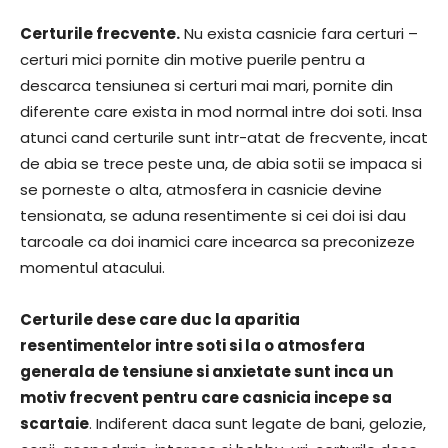
Certurile frecvente.
Nu exista casnicie fara certuri –
certuri mici pornite din motive puerile pentru a
descarca tensiunea si certuri mai mari, pornite din
diferente care exista in mod normal intre doi soti. Insa
atunci cand certurile sunt intr-atat de frecvente, incat
de abia se trece peste una, de abia sotii se impaca si
se porneste o alta, atmosfera in casnicie devine
tensionata, se aduna resentimente si cei doi isi dau
tarcoale ca doi inamici care incearca sa preconizeze
momentul atacului.
Certurile dese care duc la aparitia
resentimentelor intre soti si la o atmosfera
generala de tensiune si anxietate sunt inca un
motiv frecvent pentru care casnicia incepe sa
scartaie
. Indiferent daca sunt legate de bani, gelozie,