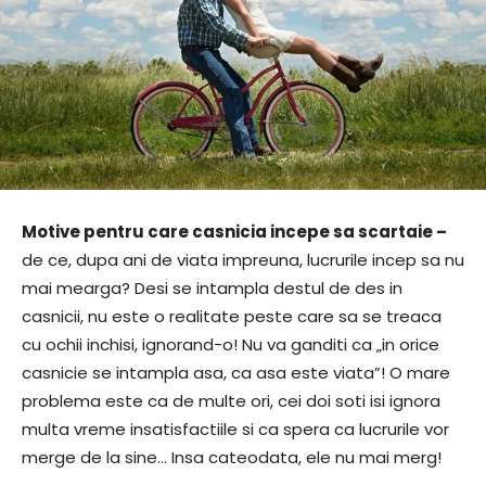
Motive pentru care casnicia incepe sa scartaie –
de ce, dupa ani de viata impreuna, lucrurile incep sa nu
mai mearga? Desi se intampla destul de des in
casnicii, nu este o realitate peste care sa se treaca
cu ochii inchisi, ignorand-o! Nu va ganditi ca „in orice
casnicie se intampla asa, ca asa este viata”! O mare
problema este ca de multe ori, cei doi soti isi ignora
multa vreme insatisfactiile si ca spera ca lucrurile vor
merge de la sine… Insa cateodata, ele nu mai merg!