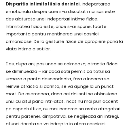
Disparitia intimitatii si a dorintei.
Indepartarea
emotionala despre care s-a discutat mai sus este
des alaturata unei indepartari intime fizice.
Intimitatea fizica este, orice s-ar spune, foarte
importanta pentru mentinerea unei casnicii
armonioase. De la gesturile fizice de apropiere pana la
viata intima a sotilor.
Des, dupa ani, pasiunea se calmeaza, atractia fizica
se diminueaza – iar daca sotii permit ca totul sa
urmeze o panta descendenta, fara a incerca sa
reinvie atractia si dorinta, se va ajunge la un punct
mort. De asemenea, daca cei doi soti se obisnuiesc
unul cu altul pana intr-atat, incat nu mai pun accent
pe aspectul fizic, nu mai incearca sa arate atragatori
pentru partener, dimpotriva, se neglijeaza ani intregi,
atunci dorinta se va indrepta in afara casniciei…