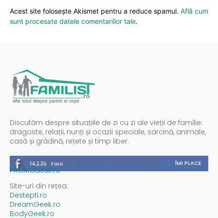
Acest site folosește Akismet pentru a reduce spamul.
Află cum
sunt procesate datele comentariilor tale
.
Discutăm despre situațiile de zi cu zi ale vieții de familie:
dragoste, relații, nunți și ocazii speciale, sarcină, animale,
casă și grădină, rețete și timp liber.
Spații publicitare / reclamă administrată de
ÎMI PLACE
14,235
Fani
PROMOdesk.ro
Site-uri din rețea:
Destepti.ro
DreamGeek.ro
BodyGeek.ro