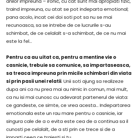
anilor impreuna – ironic, cu cat sunt mai apropiati fizic,
traind impreuna, cu atat se pot indeparta emotional;
pana acolo, incat cei doi soti pot sa nu se mai
recunoasca, sa se intrebe de ce lucrurile s-au
schimbat, de ce celalalt s-a schimbat, de ce nu mai
este la fel…
Pentru ca au uitat ca, pentru a mentine vie o
casnicie, trebuie sa comunice, sa impartaseasca,
sa treaca impreuna prin micile schimbari din viata
si prin pasii unei relatii
. Unii soti ajung sa realizeze
dupa ani ca nu prea mai au nimic in comun, mai mult,
ca nu isi mai cunosc cu adevarat partenerul de viata:
ce gandeste, ce simte, ce vrea acesta… Indepartarea
emotionala este un rau mare pentru o casnicie, iar
singura cale de a o evita este cea de a continua sa il
cunosti pe celalalt, de a sti prin ce trece si de a
imparti ceea ce traiesti si tu.