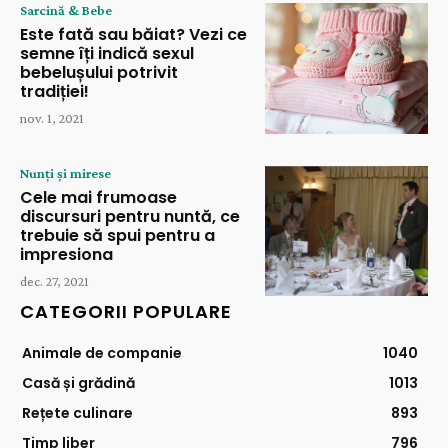
Sarcină & Bebe
Este fată sau băiat? Vezi ce
semne îți indică sexul
bebelușului potrivit
tradiției!
nov. 1, 2021
Nunți și mirese
Cele mai frumoase
discursuri pentru nuntă, ce
trebuie să spui pentru a
impresiona
dec. 27, 2021
CATEGORII POPULARE
Animale de companie
1040
Casă și grădină
1013
Rețete culinare
893
Timp liber
796