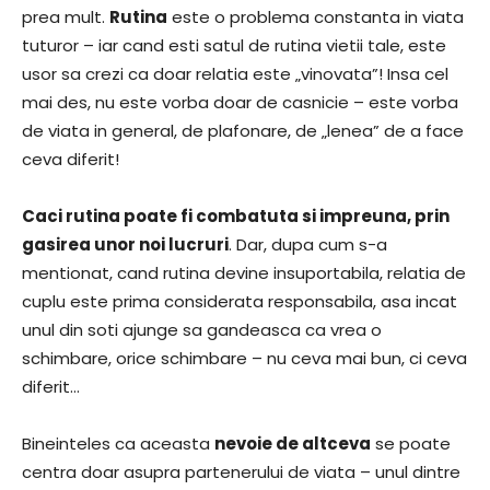
prea mult.
Rutina
este o problema constanta in viata
tuturor – iar cand esti satul de rutina vietii tale, este
usor sa crezi ca doar relatia este „vinovata”! Insa cel
mai des, nu este vorba doar de casnicie – este vorba
de viata in general, de plafonare, de „lenea” de a face
ceva diferit!
Caci rutina poate fi combatuta si impreuna, prin
gasirea unor noi lucruri
. Dar, dupa cum s-a
mentionat, cand rutina devine insuportabila, relatia de
cuplu este prima considerata responsabila, asa incat
unul din soti ajunge sa gandeasca ca vrea o
schimbare, orice schimbare – nu ceva mai bun, ci ceva
diferit…
Bineinteles ca aceasta
nevoie de altceva
se poate
centra doar asupra partenerului de viata – unul dintre