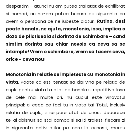
despartim – atunci nu am putea trai atat de echilibrat
si comod, nu ne-am putea bucura de siguranta ca
avem o persoana ce ne iubeste alaturi.
Rutina, desi
poate banala, ne ajuta, monotonia, insa, implica o
doza de plictiseala si dorinta de schimbare – cand
simtim dorinta sau chiar nevoia ca ceva sa se
intample! Vrem o schimbare, vrem sa facem ceva,
orice – ceva nou
!
Monotonia in relatie se impleteste cu monotonia in
viata
. Poate ca esti tentat sa dai vina pe relatia de
cuplu pentru viata ta atat de banala si repetitiva. Insa
de cele mai multe ori, nu cuplul este vinovatul
principal: ci ceea ce faci tu in viata ta! Totul, inclusiv
relatia de cuplu, ti se pare atat de anost deoarece
te-ai obisnuit sa stai comod si sa iti traiesti fiecare zi
in siguranta activitatilor pe care le cunosti, mereu