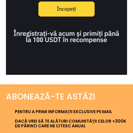
ABONEAZĂ-TE ASTĂZI
PENTRU A PRIMI INFORMAȚII EXCLUSIVE PE MAIL
DACĂ VREI SĂ TE ALĂTURI COMUNITĂȚII CELOR +300K
DE PĂRINȚI CARE NE CITESC ANUAL