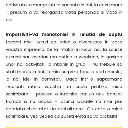
activitate, a merge intr-o vacanta in doi, la ceva mare
– precum a va reorganiza viata personala si viata in
doi.
Impotriviti-va monotoniei in relatia de cuplu
facand mici lucruri ce aduc o diversitate in viata
voastra impreuna. De la intalniri in locuri noi, la scurte
excursii sau evadari romantice in weekend, la gasirea
unor noi activitati, la intalniri in grup – nu trebuie sa
stati mereu in doi, la mici surprize facute partenerului,
la noi idei in dormitor… Daca intr-o saptamana
incalcati rutina voastra de cuplu printr-o mica
schimbare – precum o intalnire intr-un nou barulet
frumos si nu acasa – atunci lucrurile nu mai par
deodata chiar atat de plictisitoare… Cu cate o mica
schimbare, veti vedea ca puteti evita sa va plictisiti!