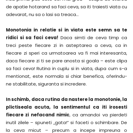
de apatie hotarand sa faci ceva, sa iti traiesti viata cu
adevarat, nu sa o lasi sa treaca…
Monotonia in relatie si in viata este semn sa te
ridici si sa faci ceva!
Daca simti de ceva timp ca
treci peste fiecare zi in asteptarea a ceva, ca in
fiecare zi speri ca urmatoarea va fi mai interesanta,
daca fiecare zi ti se pare anosta si goala – este clipa
sa faci ceva! Rutina in cuplu si in viata, dupa cum s-a
mentionat, este normala si chiar benefica, oferindu-
ne stabilitate, siguranta si incredere.
In schimb, daca rutina da nastere la monotonie, la
plictiseala acuta, la sentimentul ca iti irosesti
fiecare zi nefacand nimic
, ca amandoi va pierdeti
inutil zilele – spuneti „gata!” si faceti o schimbare. De
la ceva micut – precum a incepe impreuna o