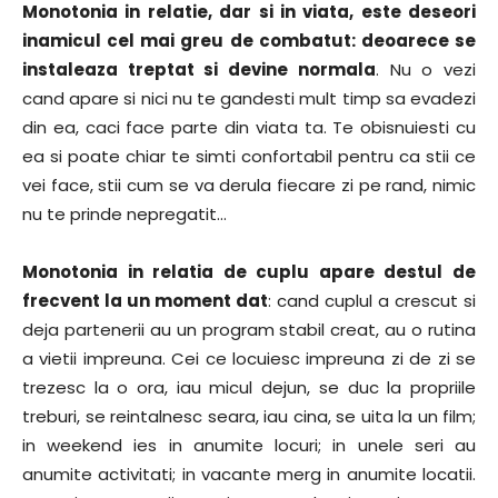
Monotonia in relatie, dar si in viata, este deseori
inamicul cel mai greu de combatut: deoarece se
instaleaza treptat si devine normala
. Nu o vezi
cand apare si nici nu te gandesti mult timp sa evadezi
din ea, caci face parte din viata ta. Te obisnuiesti cu
ea si poate chiar te simti confortabil pentru ca stii ce
vei face, stii cum se va derula fiecare zi pe rand, nimic
nu te prinde nepregatit…
Monotonia in relatia de cuplu apare destul de
frecvent la un moment dat
: cand cuplul a crescut si
deja partenerii au un program stabil creat, au o rutina
a vietii impreuna. Cei ce locuiesc impreuna zi de zi se
trezesc la o ora, iau micul dejun, se duc la propriile
treburi, se reintalnesc seara, iau cina, se uita la un film;
in weekend ies in anumite locuri; in unele seri au
anumite activitati; in vacante merg in anumite locatii.