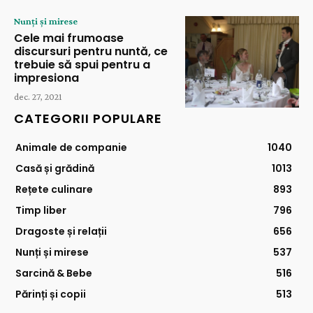
Nunți și mirese
Cele mai frumoase
discursuri pentru nuntă, ce
trebuie să spui pentru a
impresiona
dec. 27, 2021
CATEGORII POPULARE
Animale de companie
1040
Casă și grădină
1013
Rețete culinare
893
Timp liber
796
Dragoste și relații
656
Nunți și mirese
537
Sarcină & Bebe
516
Părinți și copii
513