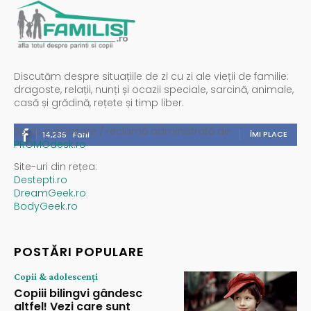
Discutăm despre situațiile de zi cu zi ale vieții de familie:
dragoste, relații, nunți și ocazii speciale, sarcină, animale,
casă și grădină, rețete și timp liber.
Spații publicitare / reclamă administrată de
ÎMI PLACE
14,235
Fani
PROMOdesk.ro
Site-uri din rețea:
Destepti.ro
DreamGeek.ro
BodyGeek.ro
POSTĂRI POPULARE
Copii & adolescenți
Copiii bilingvi gândesc
altfel! Vezi care sunt