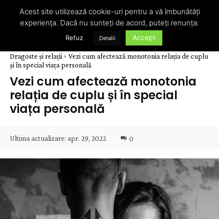
Acest site utilizează cookie-uri pentru a vă îmbunătăți
experiența. Dacă nu sunteți de acord, puteți renunța:
Accept
Refuz
Detalii
Dragoste și relații
Vezi cum afectează monotonia relația de cuplu
și în special viața personală
Vezi cum afectează monotonia
relația de cuplu și în special
viața personală
Ultima actualizare:
apr. 29, 2022
0