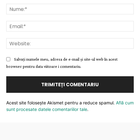
Comentariu:
Nu
Ema
Web
Salvați numele meu, adresa de e-mail și site-ul web în acest
browser pentru data viitoare i comentariu.
Acest site folosește Akismet pentru a reduce spamul.
Află cum
sunt procesate datele comentariilor tale
.