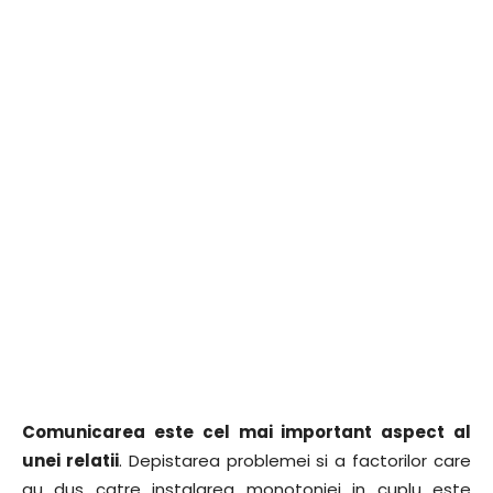
Comunicarea este cel mai important aspect al
unei relatii
. Depistarea problemei si a factorilor care
au dus catre instalarea monotoniei in cuplu este