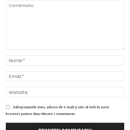
Comentariu:
Nu
Ema
Web
Salvați numele meu, adresa de e-mail și site-ul web în acest
browser pentru data viitoare i comentariu.