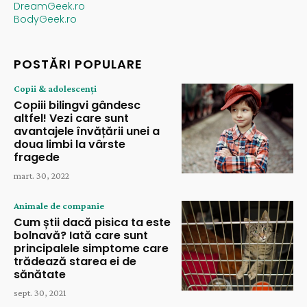
DreamGeek.ro
BodyGeek.ro
POSTĂRI POPULARE
Copii & adolescenți
Copiii bilingvi gândesc
altfel! Vezi care sunt
avantajele învățării unei a
doua limbi la vârste
fragede
mart. 30, 2022
Animale de companie
Cum știi dacă pisica ta este
bolnavă? Iată care sunt
principalele simptome care
trădează starea ei de
sănătate
sept. 30, 2021