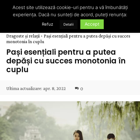
Acest site utilizează cookie-uri pentru a vă îmbunătăți
experiența. Dacă nu sunteți de acord, puteți renunța:
Accept
Refuz
Detalii
Dragoste și relații
Pași esențiali pentru a putea depăși cu succes
monotonia în cuplu
Pași esențiali pentru a putea
depăși cu succes monotonia în
cuplu
Ultima actualizare:
apr. 8, 2022
0