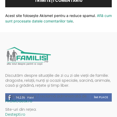
Acest site folosește Akismet pentru a reduce spamul.
Află cum
sunt procesate datele comentariilor tale
.
Discutăm despre situațiile de zi cu zi ale vieții de familie:
dragoste, relații, nunți și ocazii speciale, sarcină, animale,
casă și grădină, rețete și timp liber.
Spații publicitare / reclamă administrată de
ÎMI PLACE
14,235
Fani
PROMOdesk.ro
Site-uri din rețea:
Destepti.ro