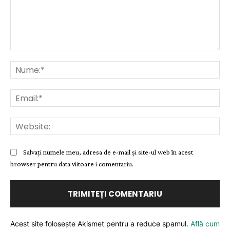
Comentariu:
Nu
Ema
Web
Salvați numele meu, adresa de e-mail și site-ul web în acest
browser pentru data viitoare i comentariu.
Acest site folosește Akismet pentru a reduce spamul.
Află cum