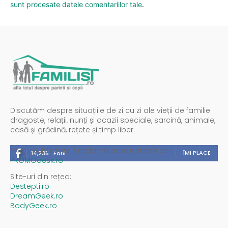
sunt procesate datele comentariilor tale
.
Discutăm despre situațiile de zi cu zi ale vieții de familie:
dragoste, relații, nunți și ocazii speciale, sarcină, animale,
casă și grădină, rețete și timp liber.
Spații publicitare / reclamă administrată de
ÎMI PLACE
14,235
Fani
PROMOdesk.ro
Site-uri din rețea:
Destepti.ro
DreamGeek.ro
BodyGeek.ro