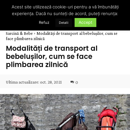
Acest site utilizează cookie-uri pentru a vă îmbunătăți
experiența. Dacă nu sunteți de acord, puteți renunța:
Accept
Refuz
Detalii
Sarcină & Bebe
Modalități de transport al bebelușilor, cum se
face plimbarea zilnică
Modalități de transport al
bebelușilor, cum se face
plimbarea zilnică
Ultima actualizare:
oct. 28, 2021
0