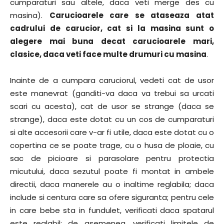
cumparaturi sau altele, daca veti merge des cu
masina).
Carucioarele care se ataseaza atat
cadrului de carucior, cat si la masina sunt o
alegere mai buna decat carucioarele mari,
clasice, daca veti face multe drumuri cu masina
.
Inainte de a cumpara caruciorul, vedeti cat de usor
este manevrat (ganditi-va daca va trebui sa urcati
scari cu acesta), cat de usor se strange (daca se
strange), daca este dotat cu un cos de cumparaturi
si alte accesorii care v-ar fi utile, daca este dotat cu o
copertina ce se poate trage, cu o husa de ploaie, cu
sac de picioare si parasolare pentru protectia
micutului, daca sezutul poate fi montat in ambele
directii, daca manerele au o inaltime reglabila; daca
include si centura care sa ofere siguranta; pentru cele
in care bebe sta in fundulet, verificati daca spatarul
este reglabil; de asemenea, verificati limitele de