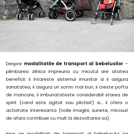
Despre
modalitatile de transport al bebelusilor
–
plimbarea zilnica impreuna cu micutul are atatea
beneficii: ii intareste sistemul imunitar si ii asigura
sanatatea, ii asigura un somn mai bun, ii creste pofta
de mancare, ii imbunatateste considerabil starea de
spirit (cand este agitat sau plictisit) si… ii ofera o
activitate interesanta (noile imagini, sunete, mirosuri
de afara contribuie cu mult la dezvoltarea sa).
Insa ce modalitati de transport al bebelusului sa