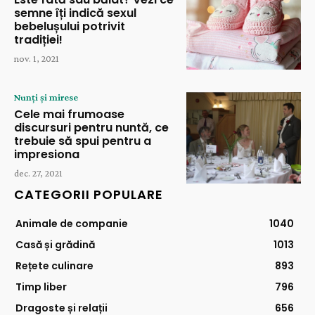
semne îți indică sexul
bebelușului potrivit
tradiției!
nov. 1, 2021
Nunți și mirese
Cele mai frumoase
discursuri pentru nuntă, ce
trebuie să spui pentru a
impresiona
dec. 27, 2021
CATEGORII POPULARE
Animale de companie
1040
Casă și grădină
1013
Rețete culinare
893
Timp liber
796
Dragoste și relații
656