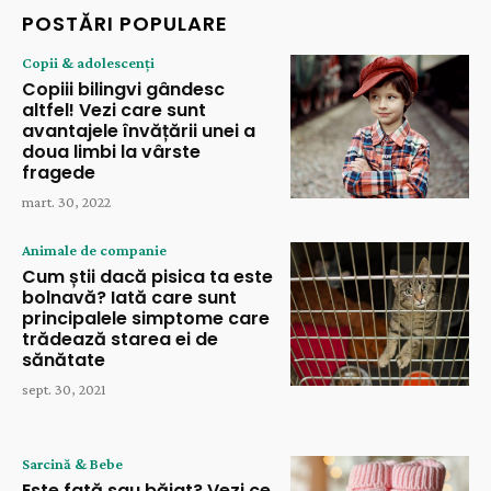
POSTĂRI POPULARE
Copii & adolescenți
Copiii bilingvi gândesc
altfel! Vezi care sunt
avantajele învățării unei a
doua limbi la vârste
fragede
mart. 30, 2022
Animale de companie
Cum știi dacă pisica ta este
bolnavă? Iată care sunt
principalele simptome care
trădează starea ei de
sănătate
sept. 30, 2021
Sarcină & Bebe
Este fată sau băiat? Vezi ce