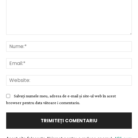
Comentariu:
Nu
Ema
Web
Salvați numele meu, adresa de e-mail și site-ul web în acest
browser pentru data viitoare i comentariu.