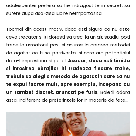
adolescentei prefera sa fie indragostite in secret, sa
sufere dupa asa-zisa iubire neimpartasita.
Tocmai din acest motiv, daca esti sigura ca nu este
ceva trecator si iti doresti sa treci la un alt stadiu, poti
trece la urmatorul pas, si anume la crearea metodei
de agatat ce ti se potriveste, si care are potentialul
de a-l impresiona si pe el.
Asadar, daca esti timida
si inrosirea obrajilor iti tradeaza fiecare traire,
trebuie sa alegi o metoda de agatat in care sa nu
te expui foarte mult, spre exemplu, incepand cu
un zambet discret, aruncat pe furis
. Baietii adora
asta, indiferent de preferintele lor in materie de fete…