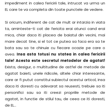
impediment in calea fericirii tale, intrucat va urma un
EL care te va completa din toate punctele de vedere.
Si oricum, indiferent de cat de mult ar intarzia in viata
ta, aminteste-ti cat de fericita erai atunci cand erai
mica, chiar daca iti placea de baiatul din vecini, mai
mare decat tine, si el tot ce putea sa faca era sa te
bata sau sa te chinuie cu fiecare ocazie pe care o
avea.
Insa asta totusi nu statea in calea fericirii
tale! Acesta este secretul metodelor de agatat!
Exista, desigur, o multitudine de astfel de metode de
agatat baieti, unele ridicole, altele chiar interesante,
care ar fi putut constitui subiectul acestui articol, insa
daca iti doresti cu adevarat sa reusesti, trebuie sa iti
personifici sau sa iti creezi propriile metode de
agatat, in functie de stilul tau, de ceea ce iti doresti,
de EL…