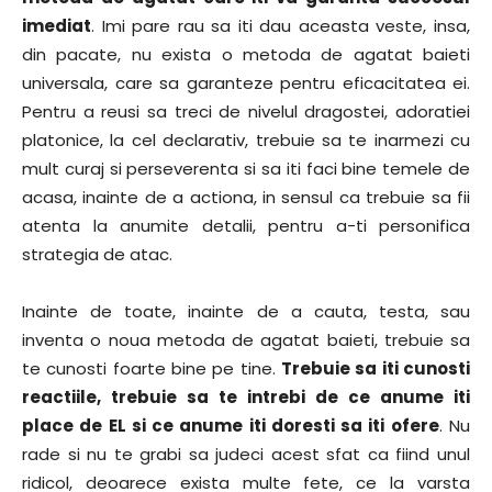
imediat
. Imi pare rau sa iti dau aceasta veste, insa,
din pacate, nu exista o metoda de agatat baieti
universala, care sa garanteze pentru eficacitatea ei.
Pentru a reusi sa treci de nivelul dragostei, adoratiei
platonice, la cel declarativ, trebuie sa te inarmezi cu
mult curaj si perseverenta si sa iti faci bine temele de
acasa, inainte de a actiona, in sensul ca trebuie sa fii
atenta la anumite detalii, pentru a-ti personifica
strategia de atac.
Inainte de toate, inainte de a cauta, testa, sau
inventa o noua metoda de agatat baieti, trebuie sa
te cunosti foarte bine pe tine.
Trebuie sa iti cunosti
reactiile, trebuie sa te intrebi de ce anume iti
place de EL si ce anume iti doresti sa iti ofere
. Nu
rade si nu te grabi sa judeci acest sfat ca fiind unul
ridicol, deoarece exista multe fete, ce la varsta