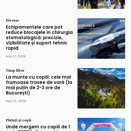
Diverse
Echipamentele care pot
reduce blocajele în chirurgia
stomatologică: precizie,
vizibilitate și suport tehnic
rapid
mai 27, 2026
Timp liber
La munte cu copiii: cele mai
frumoase trasee de vară (la
mai puțin de 2-3 ore de
București)
mai 25, 2026
Părinți și copii
Unde mergem cu copiii de 1