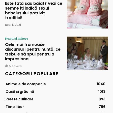
Este fată sau băiat? Vezi ce
semne îți indică sexul
bebelușului potrivit
tradiției!
nov. 1, 2021
Nunți și mirese
Cele mai frumoase
discursuri pentru nuntă, ce
trebuie să spui pentru a
impresiona
dec. 27, 2021
CATEGORII POPULARE
Animale de companie
1040
Casă și grădină
1013
Rețete culinare
893
Timp liber
796