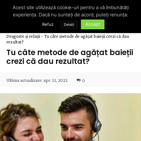
Acest site utilizează cookie-uri pentru a vă îmbunătăți
experiența. Dacă nu sunteți de acord, puteți renunța:
Accept
Refuz
Detalii
Dragoste și relații
Tu câte metode de agățat baieții crezi că dau
rezultat?
Tu câte metode de agățat baieții
crezi că dau rezultat?
Ultima actualizare:
apr. 12, 2022
0