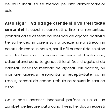
de mult incat sa te treaca pe lista admiratoarelor
sale.
Asta sigur ii va atrage atentie si ii va trezi toate
simturile!
In cazul in care esti o fire mai romantica,
probabil ca te astepti ca metoda de agatat potrivita
tie sa fie cea in care ii scrii o poezie si i-o strecori in
caietul de mate in pauza, sau ii aflii numarul de telefon
si ii dai beep-uri cu numar necunoscut toata ziua,
adica atunci cand te gandesti la el. Desi draguta si de
admirat, aceasta metoda de agatat, din pacate, nu
mai are aceeasi rezonanta si receptivitate ca in
trecut, tocmai de aceea trebuie sa renunti la tactica
asta.
Ca in cazul anterior, inceputul perfect e fie cu un
zambet de fiecare data cand il vezi, fie, daca reusesti