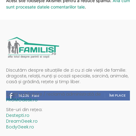
Acest site folosește Akismet pentru a reduce spamul.
Află cum
sunt procesate datele comentariilor tale
.
Discutăm despre situațiile de zi cu zi ale vieții de familie:
dragoste, relații, nunți și ocazii speciale, sarcină, animale,
casă și grădină, rețete și timp liber.
Spații publicitare / reclamă administrată de
ÎMI PLACE
14,235
Fani
PROMOdesk.ro
Site-uri din rețea:
Destepti.ro
DreamGeek.ro
BodyGeek.ro