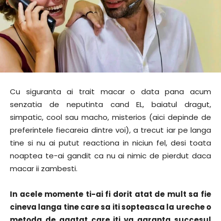
Cu siguranta ai trait macar o data pana acum
senzatia de neputinta cand EL, baiatul dragut,
simpatic, cool sau macho, misterios (aici depinde de
preferintele fiecareia dintre voi), a trecut iar pe langa
tine si nu ai putut reactiona in niciun fel, desi toata
noaptea te-ai gandit ca nu ai nimic de pierdut daca
macar ii zambesti.
In acele momente ti-ai fi dorit atat de mult sa fie
cineva langa tine care sa iti sopteasca la ureche o
metoda de agatat care iti va garanta succesul