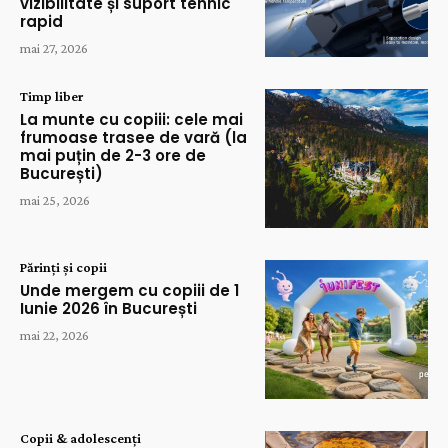
vizibilitate și suport tehnic
rapid
mai 27, 2026
Timp liber
La munte cu copiii: cele mai
frumoase trasee de vară (la
mai puțin de 2-3 ore de
București)
mai 25, 2026
Părinți și copii
Unde mergem cu copiii de 1
Iunie 2026 în București
mai 22, 2026
Copii & adolescenți