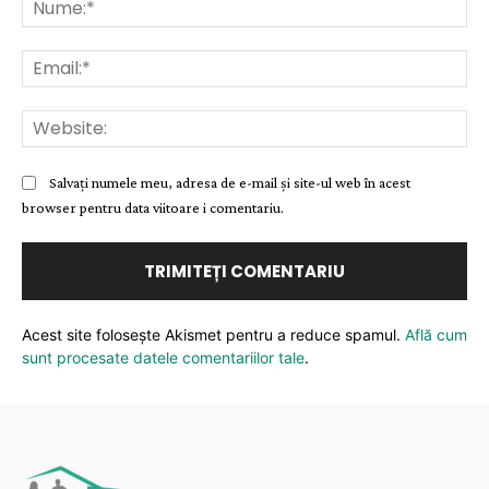
Nu
Ema
Web
Salvați numele meu, adresa de e-mail și site-ul web în acest
browser pentru data viitoare i comentariu.
Acest site folosește Akismet pentru a reduce spamul.
Află cum
sunt procesate datele comentariilor tale
.