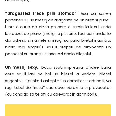
“Dragostea trece prin stomac”!
Asa ca scrie-i
partenerului un mesaj de dragoste pe un bilet si pune-
l intr-o cutie de pizza pe care o trimiti la locul unde
lucreaza, de pranz (mergi la pizzerie, faci comanda, le
dai adresa si numele si ii rogi sa puna biletul inauntru,
nimic mai simplu)! Sau ii prepari de dimineata un
pachetel cu pranzul si ascunzi acolo biletelul…
Un mesaj sexy
… Daca stati impreuna, o idee buna
este sa ii lasi pe hol un biletel la vedere, biletel
sugestiv – “sunteti asteptat in dormitor – aduceti, va
rog, tubul de frisca” sau ceva obraznic si provocator
(cu conditia sa te afli cu adevarat in dormitor!)…