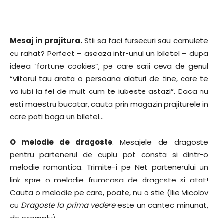
Mesaj in prajitura.
Stii sa faci fursecuri sau cornulete
cu rahat? Perfect – aseaza intr-unul un biletel – dupa
ideea “fortune cookies”, pe care scrii ceva de genul
“viitorul tau arata o persoana alaturi de tine, care te
va iubi la fel de mult cum te iubeste astazi”. Daca nu
esti maestru bucatar, cauta prin magazin prajiturele in
care poti baga un biletel…
O melodie de dragoste
. Mesajele de dragoste
pentru partenerul de cuplu pot consta si dintr-o
melodie romantica. Trimite-i pe Net partenerului un
link spre o melodie frumoasa de dragoste si atat!
Cauta o melodie pe care, poate, nu o stie (Ilie Micolov
cu
Dragoste la prima vedere
este un cantec minunat,
de exemplu).