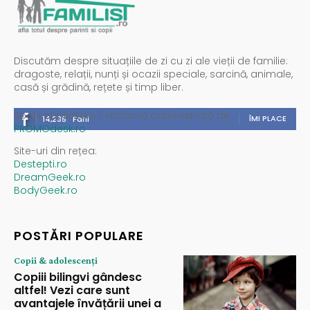
Discutăm despre situațiile de zi cu zi ale vieții de familie:
dragoste, relații, nunți și ocazii speciale, sarcină, animale,
casă și grădină, rețete și timp liber.
Spații publicitare / reclamă administrată de
ÎMI PLACE
14,235
Fani
PROMOdesk.ro
Site-uri din rețea:
Destepti.ro
DreamGeek.ro
BodyGeek.ro
POSTĂRI POPULARE
Copii & adolescenți
Copiii bilingvi gândesc
altfel! Vezi care sunt
avantajele învățării unei a