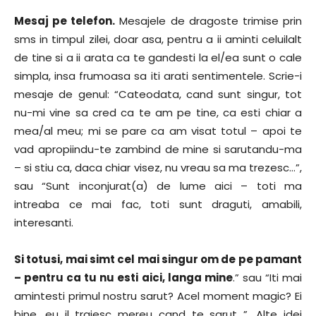
Mesaj pe telefon.
Mesajele de dragoste trimise prin
sms in timpul zilei, doar asa, pentru a ii aminti celuilalt
de tine si a ii arata ca te gandesti la el/ea sunt o cale
simpla, insa frumoasa sa iti arati sentimentele. Scrie-i
mesaje de genul: “Cateodata, cand sunt singur, tot
nu-mi vine sa cred ca te am pe tine, ca esti chiar a
mea/al meu; mi se pare ca am visat totul – apoi te
vad apropiindu-te zambind de mine si sarutandu-ma
– si stiu ca, daca chiar visez, nu vreau sa ma trezesc…”,
sau “Sunt inconjurat(a) de lume aici – toti ma
intreaba ce mai fac, toti sunt draguti, amabili,
interesanti.
Si totusi, mai simt cel mai singur om de pe pamant
– pentru ca tu nu esti aici, langa mine
.” sau “Iti mai
amintesti primul nostru sarut? Acel moment magic? Ei
bine, eu il traiesc mereu cand te sarut…”. Alte idei