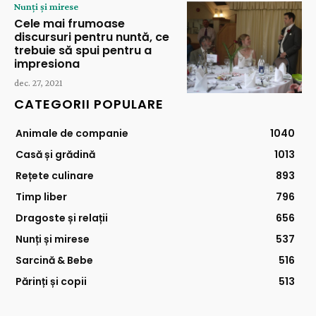
Nunți și mirese
Cele mai frumoase
discursuri pentru nuntă, ce
trebuie să spui pentru a
impresiona
dec. 27, 2021
CATEGORII POPULARE
Animale de companie
1040
Casă și grădină
1013
Rețete culinare
893
Timp liber
796
Dragoste și relații
656
Nunți și mirese
537
Sarcină & Bebe
516
Părinți și copii
513