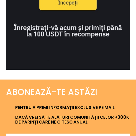
ABONEAZĂ-TE ASTĂZI
PENTRU A PRIMI INFORMAȚII EXCLUSIVE PE MAIL
DACĂ VREI SĂ TE ALĂTURI COMUNITĂȚII CELOR +300K
DE PĂRINȚI CARE NE CITESC ANUAL