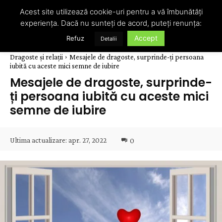
Acest site utilizează cookie-uri pentru a vă îmbunătăți
experiența. Dacă nu sunteți de acord, puteți renunța:
Accept
Refuz
Detalii
Dragoste și relații
Mesajele de dragoste, surprinde-ți persoana
iubită cu aceste mici semne de iubire
Mesajele de dragoste, surprinde-
ți persoana iubită cu aceste mici
semne de iubire
Ultima actualizare:
apr. 27, 2022
0