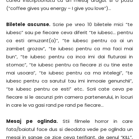
cafea inscriptionata cu un mesaj dragut si o poza
(“coffee gives you energy – I give you love”)…
Biletele ascunse.
Scrie pe vreo 10 biletele mici “te
iubesc” sau pe fiecare ceva diferit “te iubesc… pentru
ca esti amuzant(a)”, “te iubesc pentru ca ai un
zambet grozav”, “te iubesc pentru ca ma faci mai
bun”, “te iubesc pentru ca inca imi dai fluturasi in
stomac”, “te iubesc pentru ca fiecare zi cu tine este
mai usoara”, “te iubesc pentru ca ma intelegi”, “te
iubesc pentru ca sarutul tau imi inmoaie genunchii”,
“te iubesc pentru ce esti” etc.. Scrii cate ceva pe
fiecare si le ascunzi prin camera partenerului, in locuri
in care le va gasi rand pe rand pe fiecare…
Mesaj pe oglinda.
Stii filmele horror in care
fata/baiatul face dus si deodata vede pe oglinda un
mesaj in sange ce zice ceva terifiant, de genul “KILL”,