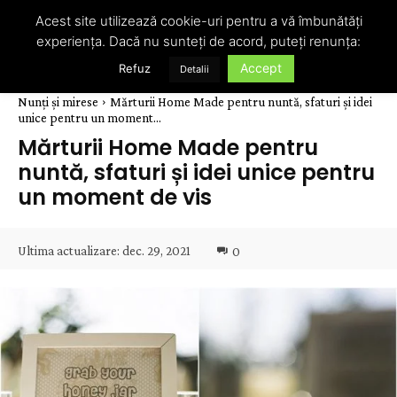
Acest site utilizează cookie-uri pentru a vă îmbunătăți
experiența. Dacă nu sunteți de acord, puteți renunța:
Accept
Refuz
Detalii
Nunți și mirese
Mărturii Home Made pentru nuntă, sfaturi și idei
unice pentru un moment...
Mărturii Home Made pentru
nuntă, sfaturi și idei unice pentru
un moment de vis
Ultima actualizare:
dec. 29, 2021
0