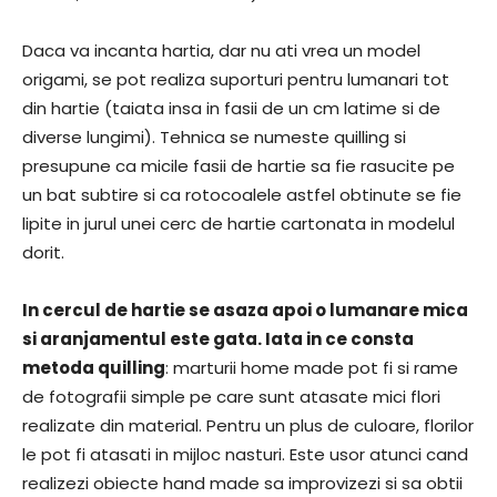
Daca va incanta hartia, dar nu ati vrea un model
origami, se pot realiza suporturi pentru lumanari tot
din hartie (taiata insa in fasii de un cm latime si de
diverse lungimi). Tehnica se numeste quilling si
presupune ca micile fasii de hartie sa fie rasucite pe
un bat subtire si ca rotocoalele astfel obtinute se fie
lipite in jurul unei cerc de hartie cartonata in modelul
dorit.
In cercul de hartie se asaza apoi o lumanare mica
si aranjamentul este gata. Iata in ce consta
metoda quilling
: marturii home made pot fi si rame
de fotografii simple pe care sunt atasate mici flori
realizate din material. Pentru un plus de culoare, florilor
le pot fi atasati in mijloc nasturi. Este usor atunci cand
realizezi obiecte hand made sa improvizezi si sa obtii