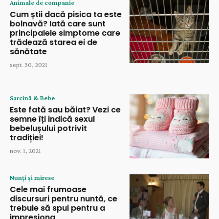
Animale de companie
Cum știi dacă pisica ta este
bolnavă? Iată care sunt
principalele simptome care
trădează starea ei de
sănătate
sept. 30, 2021
Sarcină & Bebe
Este fată sau băiat? Vezi ce
semne îți indică sexul
bebelușului potrivit
tradiției!
nov. 1, 2021
Nunți și mirese
Cele mai frumoase
discursuri pentru nuntă, ce
trebuie să spui pentru a
impresiona