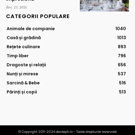
dec. 27, 2021
CATEGORII POPULARE
Animale de companie
1040
Casă și grădină
1013
Rețete culinare
893
Timp liber
796
Dragoste și relații
656
Nunți și mirese
537
Sarcină & Bebe
516
Părinți și copii
513
© Copyright 2011-2024 destepti.ro - Toate drepturile rezervate