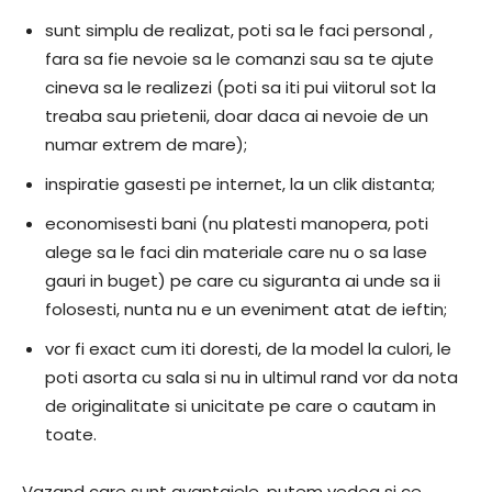
sunt simplu de realizat, poti sa le faci personal ,
fara sa fie nevoie sa le comanzi sau sa te ajute
cineva sa le realizezi (poti sa iti pui viitorul sot la
treaba sau prietenii, doar daca ai nevoie de un
numar extrem de mare);
inspiratie gasesti pe internet, la un clik distanta;
economisesti bani (nu platesti manopera, poti
alege sa le faci din materiale care nu o sa lase
gauri in buget) pe care cu siguranta ai unde sa ii
folosesti, nunta nu e un eveniment atat de ieftin;
vor fi exact cum iti doresti, de la model la culori, le
poti asorta cu sala si nu in ultimul rand vor da nota
de originalitate si unicitate pe care o cautam in
toate.
Vazand care sunt avantajele, putem vedea si ce