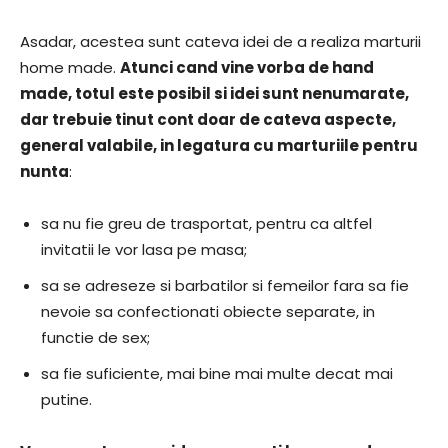
Asadar, acestea sunt cateva idei de a realiza marturii
home made.
Atunci cand vine vorba de hand
made, totul este posibil si idei sunt nenumarate,
dar trebuie tinut cont doar de cateva aspecte,
general valabile, in legatura cu marturiile pentru
nunta
:
sa nu fie greu de trasportat, pentru ca altfel
invitatii le vor lasa pe masa;
sa se adreseze si barbatilor si femeilor fara sa fie
nevoie sa confectionati obiecte separate, in
functie de sex;
sa fie suficiente, mai bine mai multe decat mai
putine.