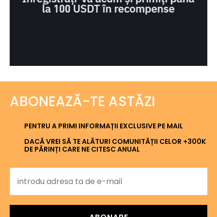
ABONEAZĂ-TE ASTĂZI
PENTRU A PRIMI INFORMAȚII EXCLUSIVE PE MAIL
DACĂ VREI SĂ TE ALĂTURI COMUNITĂȚII CELOR +300K
DE PĂRINȚI CARE NE CITESC ANUAL