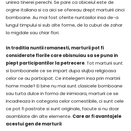
unirea tinerei perechi. Se pare ca obiceiul este de
orgine italiana si ca aici se ofereau drept martuirii cinci
bomboane. Au mai fost oferite nuntasilor insa de-a
lungul timpului si sub alte forme, de la cuburi de zahar
la migdale sau chiar flori.
In traditia nuntii romanesti, marturii pot fi
considerate florile care obisnuiau sa se puna in
piept participantilor la petrecere
. Tot marturii sunt
si bomboanele ce se impart dupa slujba religioasa
celor ce au participat. Ce intelegem insa prin martirii
home made? Ei bine nu mai sunt clasicele bomboane
sau turta dulce in forma de inimioara, marturii ce se
incadreaza in categoria celor comestibile, ci sunt cele
ce pot fi pastrate si sunt originale, facute si nu doar
asamblate din alte elemente.
Care ar fi avantajele
acestui gen de marturii
: