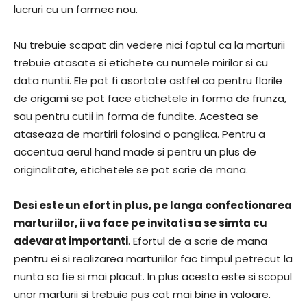
lucruri cu un farmec nou.
Nu trebuie scapat din vedere nici faptul ca la marturii
trebuie atasate si etichete cu numele mirilor si cu
data nuntii. Ele pot fi asortate astfel ca pentru florile
de origami se pot face etichetele in forma de frunza,
sau pentru cutii in forma de fundite. Acestea se
ataseaza de martirii folosind o panglica. Pentru a
accentua aerul hand made si pentru un plus de
originalitate, etichetele se pot scrie de mana.
Desi este un efort in plus, pe langa confectionarea
marturiilor, ii va face pe invitati sa se simta cu
adevarat importanti
. Efortul de a scrie de mana
pentru ei si realizarea marturiilor fac timpul petrecut la
nunta sa fie si mai placut. In plus acesta este si scopul
unor marturii si trebuie pus cat mai bine in valoare.