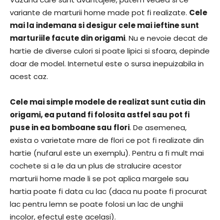
variante de marturii home made pot fi realizate.
Cele
mai la indemana si desigur cele mai ieftine sunt
marturiile facute din origami
. Nu e nevoie decat de
hartie de diverse culori si poate lipici si sfoara, depinde
doar de model. Internetul este o sursa inepuizabila in
acest caz.
Cele mai simple modele de realizat sunt cutia din
origami, ea putand fi folosita astfel sau pot fi
puse in ea bomboane sau flori
. De asemenea,
exista o varietate mare de flori ce pot fi realizate din
hartie (nufarul este un exemplu). Pentru a fi mult mai
cochete si a le da un plus de stralucire acestor
marturii home made li se pot aplica margele sau
hartia poate fi data cu lac (daca nu poate fi procurat
lac pentru lemn se poate folosi un lac de unghii
incolor, efectul este acelasi).