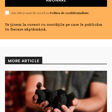
ABONARE
Am citit și sunt de acord cu
Politica de confidențialitate
.
Te ținem la curent cu noutățile pe care le publicăm
în fiecare săptămână.
MORE ARTICLE