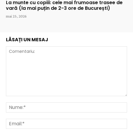
La munte cu copiii: cele mai frumoase trasee de
vară (la mai puțin de 2-3 ore de București)
mai 25, 2026
LĂSAȚI UN MESAJ
Comentariu:
Nu
Ema