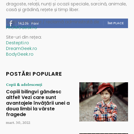
dragoste, relații, nunți și ocazii speciale, sarcină, animale,
casă și grădină, rețete și timp liber.
Spații publicitare / reclamă administrată de
ÎMI PLACE
14,235
Fani
PROMOdesk.ro
Site-uri din rețea:
Destepti.ro
DreamGeek.ro
BodyGeek.ro
POSTĂRI POPULARE
Copii & adolescenți
Copiii bilingvi gândesc
altfel! Vezi care sunt
avantajele învățării unei a
doua limbi la vârste
fragede
mart. 30, 2022