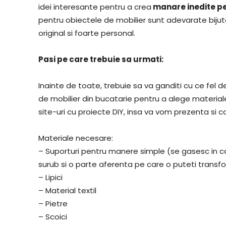
idei interesante pentru a crea
manare inedite pe
pentru obiectele de mobilier sunt adevarate bijute
original si foarte personal.
Pasi pe care trebuie sa urmati:
Inainte de toate, trebuie sa va ganditi cu ce fel
de mobilier din bucatarie pentru a alege materiale
site-uri cu proiecte DIY, insa va vom prezenta si ca
Materiale necesare:
– Suporturi pentru manere simple (se gasesc in ca
surub si o parte aferenta pe care o puteti trans
– Lipici
– Material textil
– Pietre
– Scoici