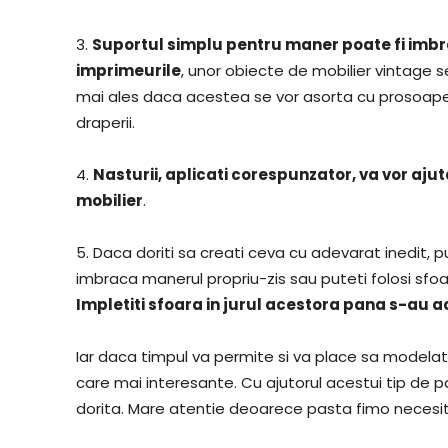
3.
Suportul simplu pentru maner poate fi imbra
imprimeurile
, unor obiecte de mobilier vintage s
mai ales daca acestea se vor asorta cu prosoapel
draperii.
4.
Nasturii, aplicati corespunzator, va vor aju
mobilier
.
5. Daca doriti sa creati ceva cu adevarat inedit, p
imbraca manerul propriu-zis sau puteti folosi sfoa
Impletiti sfoara in jurul acestora pana s-au 
Iar daca timpul va permite si va place sa modelat
care mai interesante. Cu ajutorul acestui tip de 
dorita. Mare atentie deoarece pasta fimo necesit