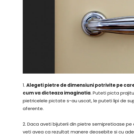
1.
Alegeti pietre de dimensiuni potrivite pe care
cum va dicteaza imaginatia
. Puteti picta praji
pietricelele pictate s-au uscat, le puteti lipi de s
aferente.
2. Daca aveti bijuterii din pietre semipretioase pe c
veti avea ca rezultat manere deosebite si cu ade