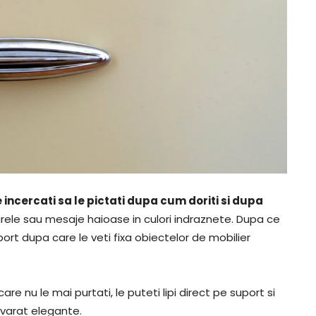
 incercati sa le pictati dupa cum doriti si dupa
turele sau mesaje haioase in culori indraznete. Dupa ce
uport dupa care le veti fixa obiectelor de mobilier
are nu le mai purtati, le puteti lipi direct pe suport si
varat elegante.