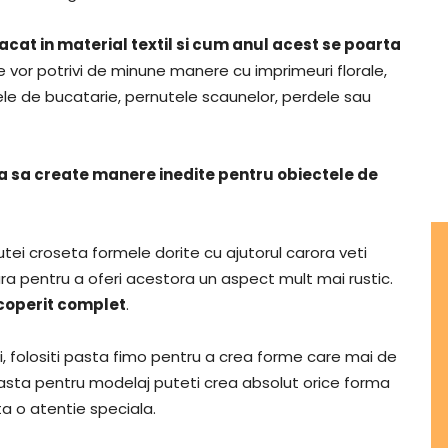
cat in material textil si cum anul acest se poarta
e vor potrivi de minune manere cu imprimeuri florale,
e de bucatarie, pernutele scaunelor, perdele sau
ta sa create manere inedite pentru obiectele de
utei croseta formele dorite cu ajutorul carora veti
ra pentru a oferi acestora un aspect mult mai rustic.
acoperit complet
.
i, folositi pasta fimo pentru a crea forme care mai de
pasta pentru modelaj puteti crea absolut orice forma
a o atentie speciala.