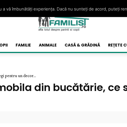
ru a vă îmbunătăți experiența. Dacă nu sunteți de acord, puteți re
OPII
FAMILIE
ANIMALE
CASĂ & GRĂDINĂ
REȚETE C
egi pentru un decor...
obila din bucătărie, ce 