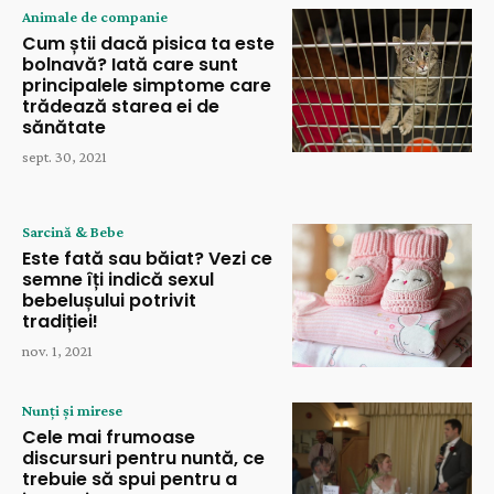
Animale de companie
Cum știi dacă pisica ta este
bolnavă? Iată care sunt
principalele simptome care
trădează starea ei de
sănătate
sept. 30, 2021
Sarcină & Bebe
Este fată sau băiat? Vezi ce
semne îți indică sexul
bebelușului potrivit
tradiției!
nov. 1, 2021
Nunți și mirese
Cele mai frumoase
discursuri pentru nuntă, ce
trebuie să spui pentru a