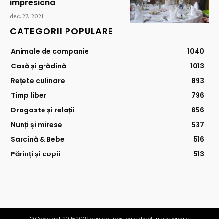
impresiona
dec. 27, 2021
CATEGORII POPULARE
Animale de companie
1040
Casă și grădină
1013
Rețete culinare
893
Timp liber
796
Dragoste și relații
656
Nunți și mirese
537
Sarcină & Bebe
516
Părinți și copii
513
© Copyright 2011-2024 destepti.ro - Toate drepturile rezervate