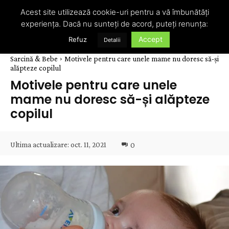
Acest site utilizează cookie-uri pentru a vă îmbunătăți
experiența. Dacă nu sunteți de acord, puteți renunța:
Accept
Refuz
Detalii
Sarcină & Bebe
Motivele pentru care unele mame nu doresc să-și
alăpteze copilul
Motivele pentru care unele
mame nu doresc să-și alăpteze
copilul
Ultima actualizare:
oct. 11, 2021
0