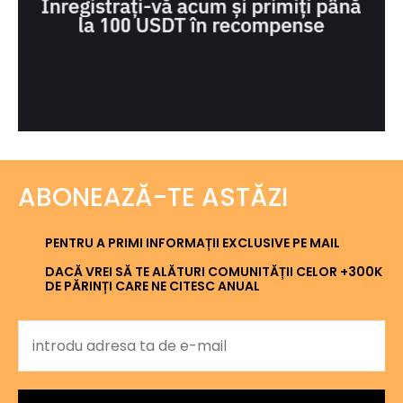
ABONEAZĂ-TE ASTĂZI
PENTRU A PRIMI INFORMAȚII EXCLUSIVE PE MAIL
DACĂ VREI SĂ TE ALĂTURI COMUNITĂȚII CELOR +300K
DE PĂRINȚI CARE NE CITESC ANUAL