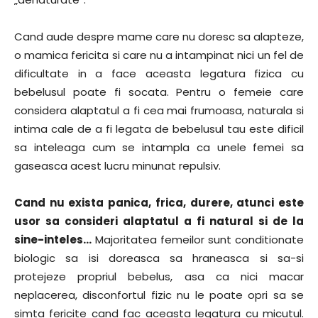
Cand aude despre mame care nu doresc sa alapteze,
o mamica fericita si care nu a intampinat nici un fel de
dificultate in a face aceasta legatura fizica cu
bebelusul poate fi socata. Pentru o femeie care
considera alaptatul a fi cea mai frumoasa, naturala si
intima cale de a fi legata de bebelusul tau este dificil
sa inteleaga cum se intampla ca unele femei sa
gaseasca acest lucru minunat repulsiv.
Cand nu exista panica, frica, durere, atunci este
usor sa consideri alaptatul a fi natural si de la
sine-inteles…
Majoritatea femeilor sunt conditionate
biologic sa isi doreasca sa hraneasca si sa-si
protejeze propriul bebelus, asa ca nici macar
neplacerea, disconfortul fizic nu le poate opri sa se
simta fericite cand fac aceasta legatura cu micutul.