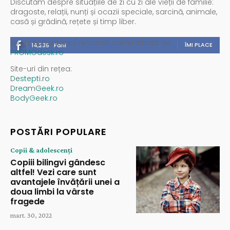
Discutăm despre situațiile de zi cu zi ale vieții de familie:
dragoste, relații, nunți și ocazii speciale, sarcină, animale,
casă și grădină, rețete și timp liber.
Spații publicitare / reclamă administrată de
ÎMI PLACE
14,235
Fani
PROMOdesk.ro
Site-uri din rețea:
Destepti.ro
DreamGeek.ro
BodyGeek.ro
POSTĂRI POPULARE
Copii & adolescenți
Copiii bilingvi gândesc
altfel! Vezi care sunt
avantajele învățării unei a
doua limbi la vârste
fragede
mart. 30, 2022