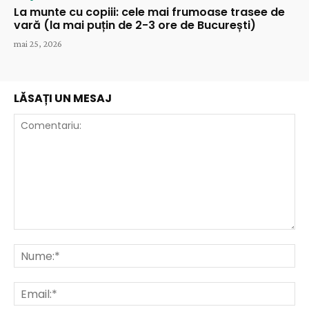
La munte cu copiii: cele mai frumoase trasee de
vară (la mai puțin de 2-3 ore de București)
mai 25, 2026
LĂSAȚI UN MESAJ
Comentariu:
Nu
Ema