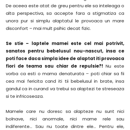
De aceea este atat de greu pentru ele sa inteleaga o
alta perspectiva, sa accepte fara a stigmatiza ca
unora pur si simplu alaptatul le provoaca un mare
disconfort – mai mult psihic decat fizic.
Se stie – laptele mamei este cel mai potrivit,
sanatos pentru bebelusul nou-nascut, insa ce
poti face daca simpla idee de alaptat iti provoaca
fiori de teama sau chiar de repulsie?!
Nu este
vorba ca esti o mama denaturata – poti chiar sa fii
cea mai fericita cand iti tii bebelusul in brate, insa
gandul ca in curand va trebui sa alaptezi te streseaza
si te infricoseaza.
Mamele care nu doresc sa alapteze nu sunt nici
bolnave, nici anormale, nici mame rele sau
indiferente… Sau nu toate dintre ele… Pentru ele,