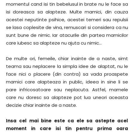
momentul cand isi tin bebelusul in brate nu le face sa
isi doreasca sa alapteze. Multe mamici, din cauza
acestei neputinte psihice, acestei temeri sau repulsii
se lasa coplesite de vina, remuscari si considera ca nu
sunt bune de nimic. Iar atacurile din partea mamicilor
care iubesc sa alapteze nu ajuta cu nimic…
De multe ori, femeile, chiar inainte de a naste, simt
teama sau neplacere la simpla idee de alaptat, nu le
face nici o placere (din contra) sa vada proaspete
mamici care alapteaza in public, ideea in sine li se
pare infricosatoare sau neplacuta. Astfel, mamele
care nu doresc sa alapteze pot lua uneori aceasta
decizie chiar inainte de a naste.
Insa cel mai bine este ca ele sa astepte acel
moment in care isi tin pentru prima oara