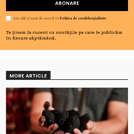
ABONARE
Am citit și sunt de acord cu
Politica de confidențialitate
.
Te ținem la curent cu noutățile pe care le publicăm
în fiecare săptămână.
MORE ARTICLE