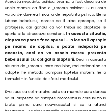
Aceasta neputinta psihica, teama, a fost descrisa de
unele mamici ca fiind o „teroare psihica”. Si nu este
vorba de durerea fizica, ci de neputinta psihica. Ele isi
iubesc bebelusul, doresc sa il aiba aproape, sa il
protejeze, dar gandul ca vor trebui sa alapteze le
sperie si le streseaza constant.
In aceasta situatie,
alaptarea poate face opusul – in loc sa ii apropie
pe mama de copilas, o poate indeparta pe
aceasta, caci ea va asocia mereu prezenta
bebelusului cu obligatia alaptarii
. Deci in aceasta
situatie de „teroare” este mai bine, mai rational sa se
adopte fie metoda pomparii laptelui matern, fie a
formulei – in functie de sfatul medicului.
S-a spus ca cel mai bine este ca mamele care doresc
sa nu alapteze sa astepte momentul in care isi tin in
brate prima oara nou-nascutul si sa ia atunci
hotararea – se simt capabile, doresc aceasta sau nu?