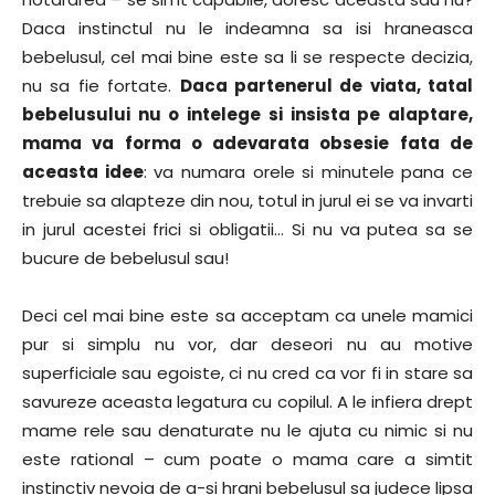
Daca instinctul nu le indeamna sa isi hraneasca
bebelusul, cel mai bine este sa li se respecte decizia,
nu sa fie fortate.
Daca partenerul de viata, tatal
bebelusului nu o intelege si insista pe alaptare,
mama va forma o adevarata obsesie fata de
aceasta idee
: va numara orele si minutele pana ce
trebuie sa alapteze din nou, totul in jurul ei se va invarti
in jurul acestei frici si obligatii… Si nu va putea sa se
bucure de bebelusul sau!
Deci cel mai bine este sa acceptam ca unele mamici
pur si simplu nu vor, dar deseori nu au motive
superficiale sau egoiste, ci nu cred ca vor fi in stare sa
savureze aceasta legatura cu copilul. A le infiera drept
mame rele sau denaturate nu le ajuta cu nimic si nu
este rational – cum poate o mama care a simtit
instinctiv nevoia de a-si hrani bebelusul sa judece lipsa