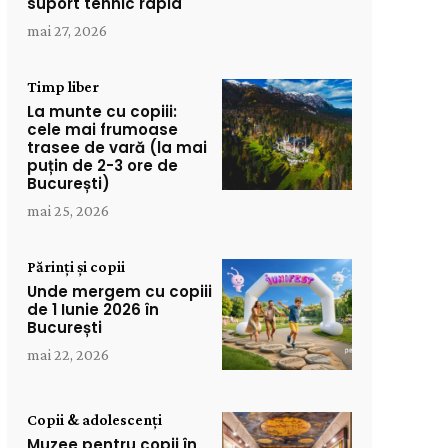
suport tehnic rapid
mai 27, 2026
Timp liber
La munte cu copiii:
cele mai frumoase
trasee de vară (la mai
puțin de 2-3 ore de
București)
mai 25, 2026
Părinți și copii
Unde mergem cu copiii
de 1 Iunie 2026 în
București
mai 22, 2026
Copii & adolescenți
Muzee pentru copii în