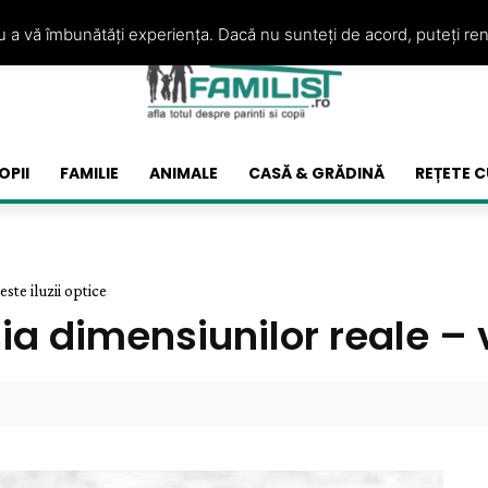
ru a vă îmbunătăți experiența. Dacă nu sunteți de acord, puteți re
OPII
FAMILIE
ANIMALE
CASĂ & GRĂDINĂ
REȚETE C
ste iluzii optice
 dimensiunilor reale – ve