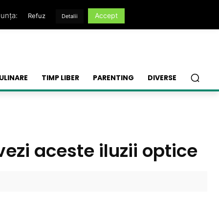
nunța:
Accept
Refuz
Detalii
ULINARE
TIMP LIBER
PARENTING
DIVERSE
zi aceste iluzii optice