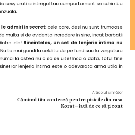
t de sexy arati si intregul tau comportament se schimba
enzuala.
le admiri in secret
: cele care, desi nu sunt frumoase
 multa si de evidenta incredere in sine, incat barbatii
 dintre ele!
Bineinteles, un set de lenjerie intima nu
Nu te mai gandi la celulita de pe fund sau la vergetura
numai la astea nu o sa se uite! Inca o data, totul tine
sine! Iar lenjeria intima este o adevarata arma utila in
Articolul următor
Căminul tău contează pentru pisicile din rasa
Korat – iată de ce să ți cont