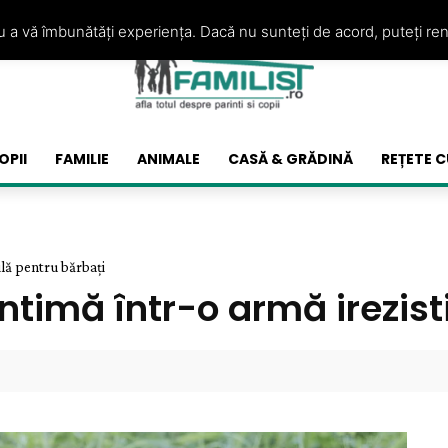
ru a vă îmbunătăți experiența. Dacă nu sunteți de acord, puteți re
OPII
FAMILIE
ANIMALE
CASĂ & GRĂDINĂ
REȚETE C
ilă pentru bărbați
ntimă într-o armă irezist