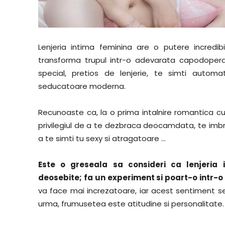
Lenjeria intima feminina are o putere incredi
transforma trupul intr-o adevarata capodopera
special, pretios de lenjerie, te simti auto
seducatoare moderna.
Recunoaste ca, la o prima intalnire romantica cu
privilegiul de a te dezbraca deocamdata, te imbra
a te simti tu sexy si atragatoare …
Este o greseala sa consideri ca lenjeria 
deosebite; fa un experiment si poart-o intr-o z
va face mai increzatoare, iar acest sentiment se 
urma, frumusetea este atitudine si personalitate. 