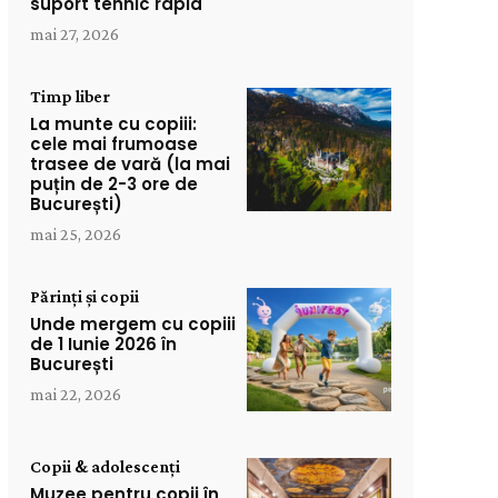
suport tehnic rapid
mai 27, 2026
Timp liber
La munte cu copiii:
cele mai frumoase
trasee de vară (la mai
puțin de 2-3 ore de
București)
mai 25, 2026
Părinți și copii
Unde mergem cu copiii
de 1 Iunie 2026 în
București
mai 22, 2026
Copii & adolescenți
Muzee pentru copii în