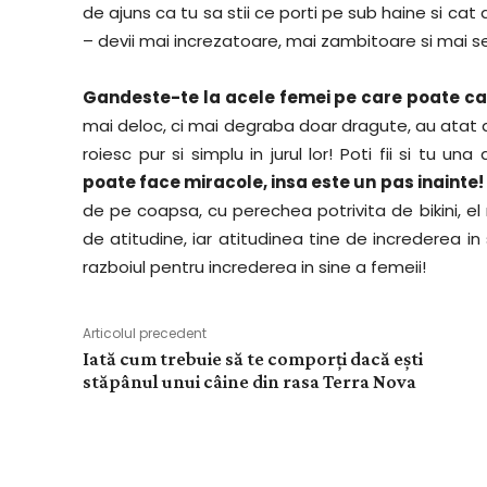
de ajuns ca tu sa stii ce porti pe sub haine si ca
– devii mai increzatoare, mai zambitoare si mai s
Gandeste-te la acele femei pe care poate ca 
mai deloc, ci mai degraba doar dragute, au atat de
roiesc pur si simplu in jurul lor! Poti fii si tu una
poate face miracole, insa este un pas inainte!
de pe coapsa, cu perechea potrivita de bikini, el 
de atitudine, iar atitudinea tine de increderea in 
razboiul pentru increderea in sine a femeii!
Articolul precedent
Iată cum trebuie să te comporți dacă ești
stăpânul unui câine din rasa Terra Nova