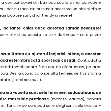
t la comozii boxeri din bumbac sau la si mai comodele
iou…dar nu face din purtarea acestora un obicei zilnic!
uri bicolore sunt chiar trendy si vesele!
te, incitante, chiar daca acestea raman nevazute!
 pe « el » si ca acesta sa te « dezbrace » cu o privire
zualitatea cu ajutorul lenjeriei intime, a acestor
r daca este imbracata sport sau casual
. Contradictia
litatii femeii: poate fi pe cat de afectuoasa, pe atat
atala. Desi aratand ca orice alta femeie, se transforma
fata (literal sau nu …).
rma intr-o zeita sunt cele feminine, seducatoare, ce
alte materiale pretioase
(matase, catifea), panglici
te… Tonurile pe care poti sa le alegi sunt cele clasice –