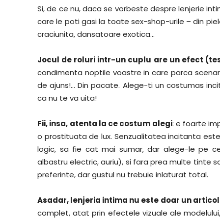
Si, de ce nu, daca se vorbeste despre lenjerie in
care le poti gasi la toate sex-shop-urile – din pie
craciunita, dansatoare exotica…
Jocul de roluri intr-un cuplu are un efect (te
condimenta noptile voastre in care parca scenari
de ajuns!… Din pacate. Alege-ti un costumas incita
ca nu te va uita!
Fii, insa, atenta la ce costum alegi
: e foarte im
o prostituata de lux. Senzualitatea incitanta est
logic, sa fie cat mai sumar, dar alege-le pe cel
albastru electric, auriu), si fara prea multe tinte
preferinte, dar gustul nu trebuie inlaturat total.
Asadar, lenjeria intima nu este doar un articol
complet, atat prin efectele vizuale ale modelului, t