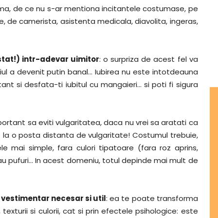
tima, de ce nu s-ar mentiona incitantele costumase, pe
le, de camerista, asistenta medicala, diavolita, ingeras,
stat!) intr-adevar uimitor
: o surpriza de acest fel va
ul a devenit putin banal… Iubirea nu este intotdeauna
nt si desfata-ti iubitul cu mangaieri… si poti fi sigura
portant sa eviti vulgaritatea, daca nu vrei sa aratati ca
e la o posta distanta de vulgaritate! Costumul trebuie,
e mai simple, fara culori tipatoare (fara roz aprins,
 sau pufuri… In acest domeniu, totul depinde mai mult de
 vestimentar necesar si util
: ea te poate transforma
exturii si culorii, cat si prin efectele psihologice: este