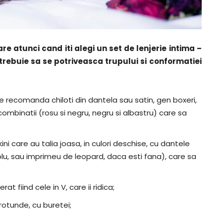
re atunci cand iti alegi un set de lenjerie intima –
 trebuie sa se potriveasca trupului si conformatiei
se recomanda chiloti din dantela sau satin, gen boxeri,
 combinatii (rosu si negru, negru si albastru) care sa
i care au talia joasa, in culori deschise, cu dantele
lu, sau imprimeu de leopard, daca esti fana), care sa
at fiind cele in V, care ii ridica;
 rotunde, cu buretei;