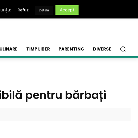
nunța:
Accept
Refuz
Detalii
ULINARE
TIMP LIBER
PARENTING
DIVERSE
ibilă pentru bărbați