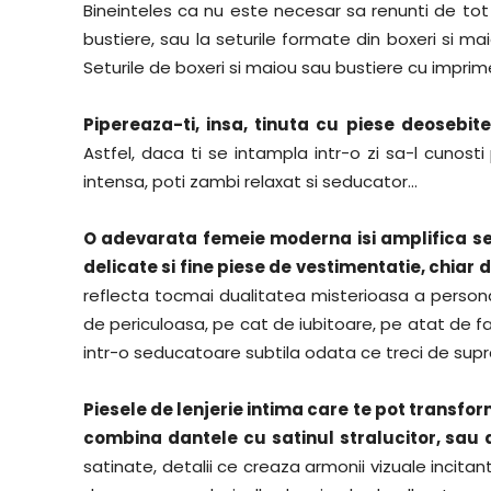
Bineinteles ca nu este necesar sa renunti de to
bustiere, sau la seturile formate din boxeri si ma
Seturile de boxeri si maiou sau bustiere cu imprime
Pipereaza-ti, insa, tinuta cu piese deosebi
Astfel, daca ti se intampla intr-o zi sa-l cunosti
intensa, poti zambi relaxat si seducator…
O adevarata femeie moderna isi amplifica sen
delicate si fine piese de vestimentatie, chia
reflecta tocmai dualitatea misterioasa a persona
de periculoasa, pe cat de iubitoare, pe atat de f
intr-o seducatoare subtila odata ce treci de supra
Piesele de lenjerie intima care te pot transfo
combina dantele cu satinul stralucitor, sau 
satinate, detalii ce creaza armonii vizuale incitan