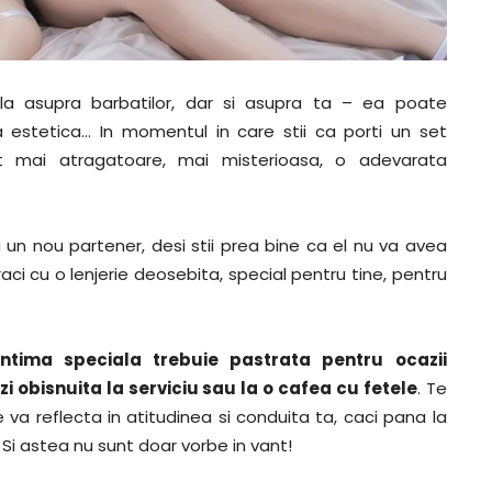
bila asupra barbatilor, dar si asupra ta – ea poate
 estetica… In momentul in care stii ca porti un set
mat mai atragatoare, mai misterioasa, o adevarata
 un nou partener, desi stii prea bine ca el nu va avea
ci cu o lenjerie deosebita, special pentru tine, pentru
intima speciala trebuie pastrata pentru ocazii
i obisnuita la serviciu sau la o cafea cu fetele
. Te
va reflecta in atitudinea si conduita ta, caci pana la
Si astea nu sunt doar vorbe in vant!