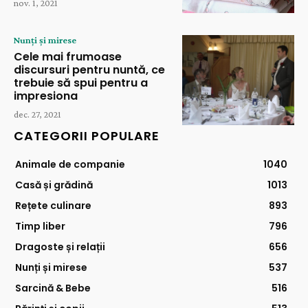
nov. 1, 2021
Nunți și mirese
Cele mai frumoase
discursuri pentru nuntă, ce
trebuie să spui pentru a
impresiona
dec. 27, 2021
CATEGORII POPULARE
Animale de companie
1040
Casă și grădină
1013
Rețete culinare
893
Timp liber
796
Dragoste și relații
656
Nunți și mirese
537
Sarcină & Bebe
516