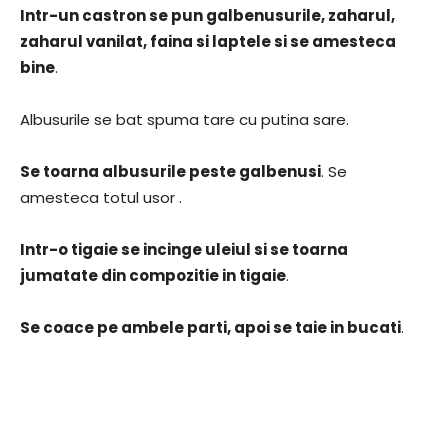
Intr-un castron se pun galbenusurile, zaharul,
zaharul vanilat, faina si laptele si se amesteca
bine
.
Albusurile se bat spuma tare cu putina sare.
Se toarna albusurile peste galbenusi
. Se
amesteca totul usor .
Intr-o tigaie se incinge uleiul si se toarna
jumatate din compozitie in tigaie
.
Se coace pe ambele parti, apoi se taie in bucati
.