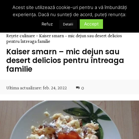
Acest site utilizează cookie-uri pentru a vă îmbunătăți
experiența. Dacă nu sunteți de acord, puteți renunța:
Accept
Refuz
Detalii
Rețete culinare
Kaiser smarn – mic dejun sau desert delicios
pentru întreaga familie
Kaiser smarn – mic dejun sau
desert delicios pentru întreaga
familie
Ultima actualizare:
feb. 24, 2022
0