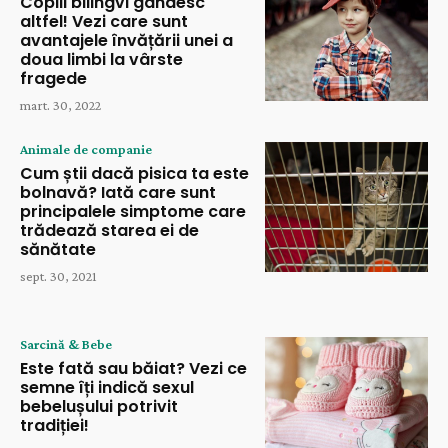
Copiii bilingvi gândesc
altfel! Vezi care sunt
avantajele învățării unei a
doua limbi la vârste
fragede
mart. 30, 2022
Animale de companie
Cum știi dacă pisica ta este
bolnavă? Iată care sunt
principalele simptome care
trădează starea ei de
sănătate
sept. 30, 2021
Sarcină & Bebe
Este fată sau băiat? Vezi ce
semne îți indică sexul
bebelușului potrivit
tradiției!