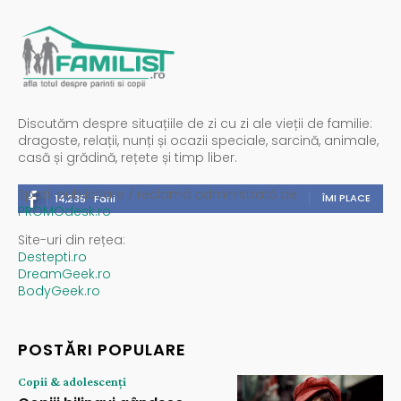
Discutăm despre situațiile de zi cu zi ale vieții de familie:
dragoste, relații, nunți și ocazii speciale, sarcină, animale,
casă și grădină, rețete și timp liber.
Spații publicitare / reclamă administrată de
ÎMI PLACE
14,235
Fani
PROMOdesk.ro
Site-uri din rețea:
Destepti.ro
DreamGeek.ro
BodyGeek.ro
POSTĂRI POPULARE
Copii & adolescenți