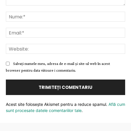
Comentariu:
Nu
Ema
Web
Salvați numele meu, adresa de e-mail și site-ul web în acest
browser pentru data viitoare i comentariu.
Acest site folosește Akismet pentru a reduce spamul.
Află cum
sunt procesate datele comentariilor tale
.