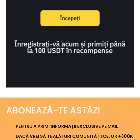
ABONEAZĂ-TE ASTĂZI
PENTRU A PRIMI INFORMAȚII EXCLUSIVE PE MAIL
DACĂ VREI SĂ TE ALĂTURI COMUNITĂȚII CELOR +300K