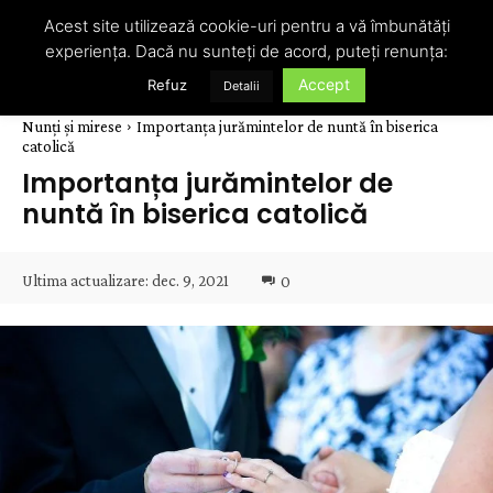
Acest site utilizează cookie-uri pentru a vă îmbunătăți
experiența. Dacă nu sunteți de acord, puteți renunța:
Accept
Refuz
Detalii
Nunți și mirese
Importanța jurămintelor de nuntă în biserica
catolică
Importanța jurămintelor de
nuntă în biserica catolică
Ultima actualizare:
dec. 9, 2021
0