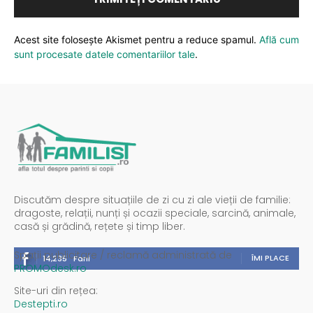
Acest site folosește Akismet pentru a reduce spamul.
Află cum
sunt procesate datele comentariilor tale
.
Discutăm despre situațiile de zi cu zi ale vieții de familie:
dragoste, relații, nunți și ocazii speciale, sarcină, animale,
casă și grădină, rețete și timp liber.
Spații publicitare / reclamă administrată de
ÎMI PLACE
14,235
Fani
PROMOdesk.ro
Site-uri din rețea:
Destepti.ro