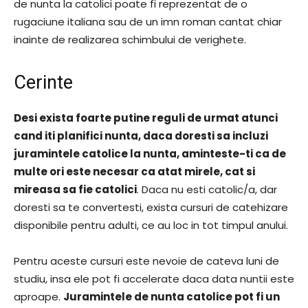
de nunta la catolici poate fi reprezentat de o
rugaciune italiana sau de un imn roman cantat chiar
inainte de realizarea schimbului de verighete.
Cerinte
Desi exista foarte putine reguli de urmat atunci
cand iti planifici nunta, daca doresti sa incluzi
juramintele catolice la nunta, aminteste-ti ca de
multe ori este necesar ca atat mirele, cat si
mireasa sa fie catolici
. Daca nu esti catolic/a, dar
doresti sa te convertesti, exista cursuri de catehizare
disponibile pentru adulti, ce au loc in tot timpul anului.
Pentru aceste cursuri este nevoie de cateva luni de
studiu, insa ele pot fi accelerate daca data nuntii este
aproape.
Juramintele de nunta catolice pot fi un