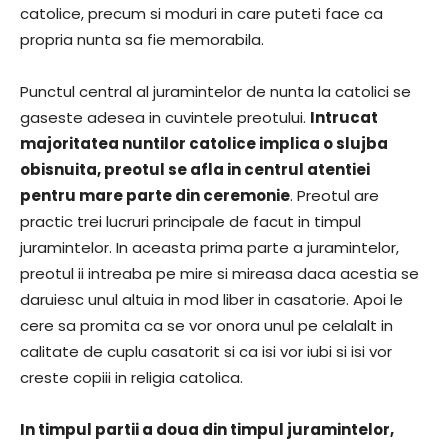
catolice, precum si moduri in care puteti face ca
propria nunta sa fie memorabila.
Punctul central al juramintelor de nunta la catolici se
gaseste adesea in cuvintele preotului.
Intrucat
majoritatea nuntilor catolice implica o slujba
obisnuita, preotul se afla in centrul atentiei
pentru mare parte din ceremonie
. Preotul are
practic trei lucruri principale de facut in timpul
juramintelor. In aceasta prima parte a juramintelor,
preotul ii intreaba pe mire si mireasa daca acestia se
daruiesc unul altuia in mod liber in casatorie. Apoi le
cere sa promita ca se vor onora unul pe celalalt in
calitate de cuplu casatorit si ca isi vor iubi si isi vor
creste copiii in religia catolica.
In timpul partii a doua din timpul juramintelor,