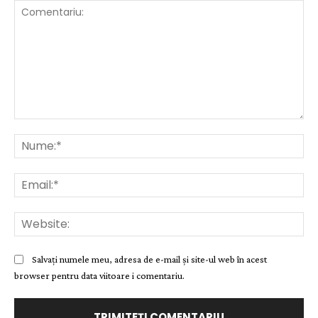
Comentariu:
Nu
Ema
Web
Salvați numele meu, adresa de e-mail și site-ul web în acest
browser pentru data viitoare i comentariu.