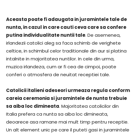
Aceasta poate fi adaugata in juramintele tale de
nunta, in cazul in care cauti ceva care sa confere
putina individualitate nuntii tale
. De asemenea,
irlandezii catolici aleg sa faca schimb de verighete
celtice, in schimbul celor traditionale din aur si platina
intalnite in majoritatea nuntilor. In cele din urma,
muzica irlandeza, cum ar fi cea de cimpoi, poate
conferi o atmosfera de neuitat receptiei tale.
Catolicii italieni adeseori urmeaza regula conform
careia ceremonia si juramintele de nunta trebuie
sa aiba loc dimineata
. Majoritatea catolicilor din
Italia prefera ca nunta sa aiba loc dimineata,
deoarece asa ramane mai mult timp pentru receptie.
Un alt element unic pe care il puteti gasi in juramintele