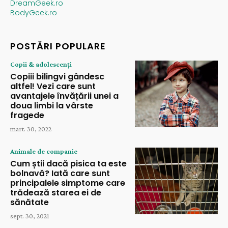
DreamGeek.ro
BodyGeek.ro
POSTĂRI POPULARE
Copii & adolescenți
Copiii bilingvi gândesc
altfel! Vezi care sunt
avantajele învățării unei a
doua limbi la vârste
fragede
mart. 30, 2022
Animale de companie
Cum știi dacă pisica ta este
bolnavă? Iată care sunt
principalele simptome care
trădează starea ei de
sănătate
sept. 30, 2021