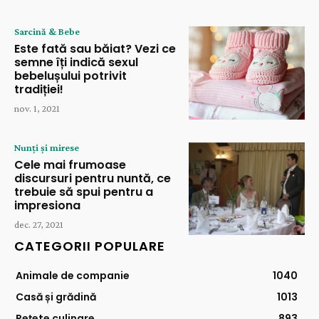
Sarcină & Bebe
Este fată sau băiat? Vezi ce
semne îți indică sexul
bebelușului potrivit
tradiției!
nov. 1, 2021
Nunți și mirese
Cele mai frumoase
discursuri pentru nuntă, ce
trebuie să spui pentru a
impresiona
dec. 27, 2021
CATEGORII POPULARE
Animale de companie
1040
Casă și grădină
1013
Rețete culinare
893