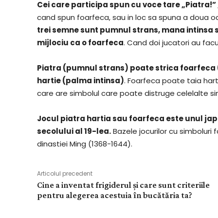
Cei care participa spun cu voce tare „Piatra!”
cand spun foarfeca, sau in loc sa spuna a doua 
trei semne sunt pumnul strans, mana intinsa s
mijlociu ca o foarfeca
. Cand doi jucatori au facu
Piatra (pumnul strans) poate strica foarfeca (
hartie (palma intinsa)
. Foarfeca poate taia hart
care are simbolul care poate distruge celelalte si
Jocul piatra hartia sau foarfeca este unul japo
secolului al 19-lea.
Bazele jocurilor cu simboluri 
dinastiei Ming (1368-1644).
Articolul precedent
Cine a inventat frigiderul și care sunt criteriile
pentru alegerea acestuia în bucătăria ta?