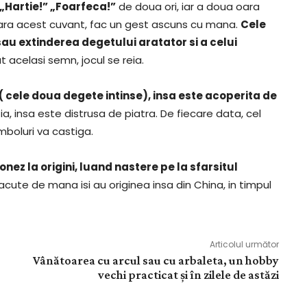
 „Hartie!” „Foarfeca!”
de doua ori, iar a doua oara
oara acest cuvant, fac un gest ascuns cu mana.
Cele
au extinderea degetului aratator si a celui
t acelasi semn, jocul se reia.
 cele doua degete intinse), insa este acoperita de
ia, insa este distrusa de piatra. De fiecare data, cel
mboluri va castiga.
nez la origini, luand nastere pe la sfarsitul
facute de mana isi au originea insa din China, in timpul
Articolul următor
Vânătoarea cu arcul sau cu arbaleta, un hobby
vechi practicat și în zilele de astăzi