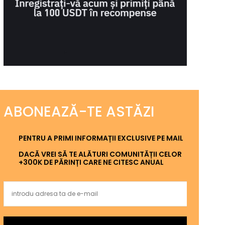
ABONEAZĂ-TE ASTĂZI
PENTRU A PRIMI INFORMAȚII EXCLUSIVE PE MAIL
DACĂ VREI SĂ TE ALĂTURI COMUNITĂȚII CELOR
+300K DE PĂRINȚI CARE NE CITESC ANUAL