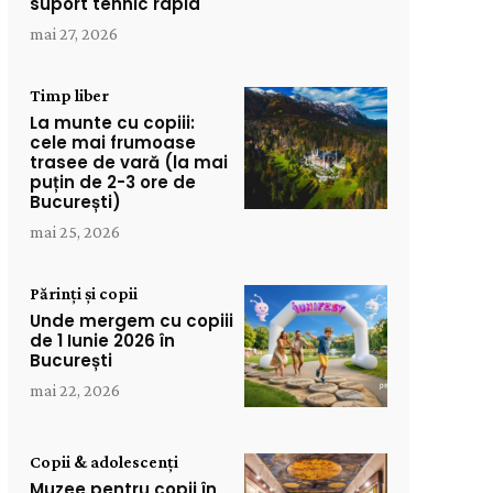
suport tehnic rapid
mai 27, 2026
Timp liber
La munte cu copiii:
cele mai frumoase
trasee de vară (la mai
puțin de 2-3 ore de
București)
mai 25, 2026
Părinți și copii
Unde mergem cu copiii
de 1 Iunie 2026 în
București
mai 22, 2026
Copii & adolescenți
Muzee pentru copii în