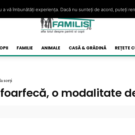
ru a vă îmbunătăți experiența. Dacă nu sunteți de acord, puteți re
OPII
FAMILIE
ANIMALE
CASĂ & GRĂDINĂ
REȚETE C
a sorți
 foarfecă, o modalitate de