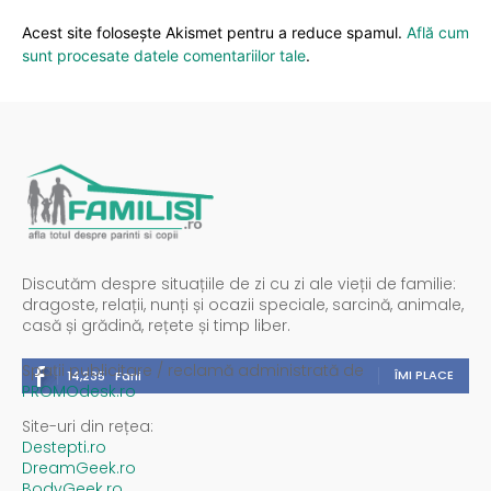
Acest site folosește Akismet pentru a reduce spamul.
Află cum
sunt procesate datele comentariilor tale
.
Discutăm despre situațiile de zi cu zi ale vieții de familie:
dragoste, relații, nunți și ocazii speciale, sarcină, animale,
casă și grădină, rețete și timp liber.
Spații publicitare / reclamă administrată de
ÎMI PLACE
14,235
Fani
PROMOdesk.ro
Site-uri din rețea:
Destepti.ro
DreamGeek.ro
BodyGeek.ro