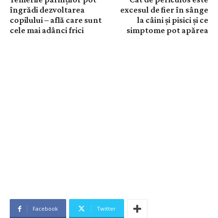
îngrădi dezvoltarea
excesul de fier în sânge
copilului – află care sunt
la câini și pisici și ce
cele mai adânci frici
simptome pot apărea
Facebook
Twitter