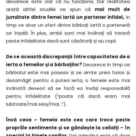
deoarece este clar că nu funcționa. Dar realitatea
arată altfel: studiile ne spun că
mai mult de
jumătate dintre femei iartă un partener infidel,
în
timp ce doar un sfert dintre bărbați iartă o parteneră
ce înșală. În plus, ambii sunt mai înclinați să treacă
peste infidelitate dacă sunt căsătoriți și au copii.
De ce această discrepanță între capacitatea de a
ierta a femeilor și a bărbaților?
Deoarece în timp ce
bărbatul este mai posesiv și se simte prea furios și
dezamăgit pentru a putea ierta, o femeie este mai
înclinată deseori să se facă ea însăși responsabilă
pentru infidelitate (“poate că dacă eram mai
iubitoare/mai sexy/mai…”).
Încă ceva – femeia este cea care trece peste
propriile sentimente și se gândește la ceilalți – în
special la binele copiilor
. Dar adevărul este că doar