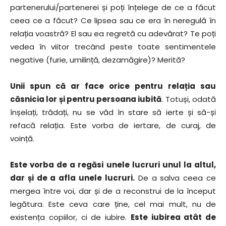
partenerului/partenerei și poți înțelege de ce a făcut
ceea ce a făcut? Ce lipsea sau ce era în neregulă în
relația voastră? El sau ea regretă cu adevărat? Te poți
vedea în viitor trecând peste toate sentimentele
negative (furie, umilință, dezamăgire)? Merită?
Unii spun că ar face orice pentru relația sau
căsnicia lor și pentru persoana iubită
. Totuși, odată
înșelați, trădați, nu se văd în stare să ierte și să-și
refacă relația. Este vorba de iertare, de curaj, de
voință.
Este vorba de a regăsi unele lucruri unul la altul,
dar și de a afla unele lucruri.
De a salva ceea ce
mergea între voi, dar și de a reconstrui de la început
legătura. Este ceva care ține, cel mai mult, nu de
existența copiilor, ci de iubire.
Este iubirea atât de