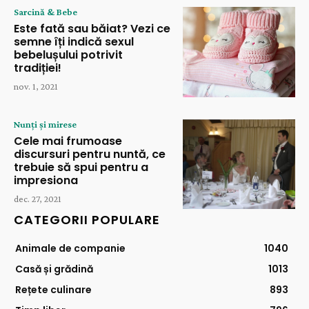
Sarcină & Bebe
Este fată sau băiat? Vezi ce
semne îți indică sexul
bebelușului potrivit
tradiției!
nov. 1, 2021
Nunți și mirese
Cele mai frumoase
discursuri pentru nuntă, ce
trebuie să spui pentru a
impresiona
dec. 27, 2021
CATEGORII POPULARE
Animale de companie
1040
Casă și grădină
1013
Rețete culinare
893