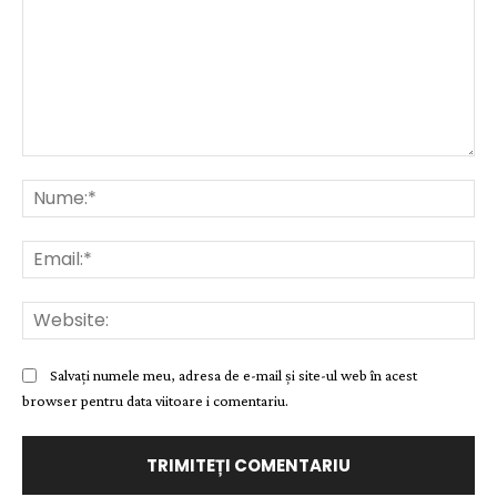
Comentariu:
Nu
Ema
Web
Salvați numele meu, adresa de e-mail și site-ul web în acest
browser pentru data viitoare i comentariu.