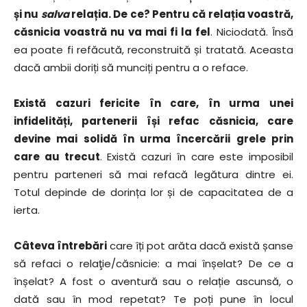
și nu
salva
relația. De ce? Pentru că relația voastră,
căsnicia voastră nu va mai fi la fel
. Niciodată. Însă
ea poate fi refăcută, reconstruită și tratată. Aceasta
dacă ambii doriți să munciți pentru a o reface.
Există cazuri fericite în care, în urma unei
infidelități, partenerii își refac căsnicia, care
devine mai solidă în urma încercării grele prin
care au trecut
. Există cazuri în care este imposibil
pentru parteneri să mai refacă legătura dintre ei.
Totul depinde de dorința lor și de capacitatea de a
ierta.
Câteva întrebări
care îți pot arăta dacă există șanse
să refaci o relaţie/căsnicie: a mai înșelat? De ce a
înșelat? A fost o aventură sau o relație ascunsă, o
dată sau în mod repetat? Te poți pune în locul