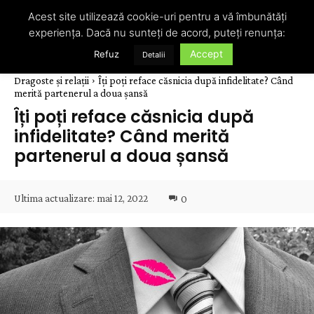
Acest site utilizează cookie-uri pentru a vă îmbunătăți
experiența. Dacă nu sunteți de acord, puteți renunța:
Accept
Refuz
Detalii
Dragoste și relații
Îți poți reface căsnicia după infidelitate? Când
merită partenerul a doua șansă
Îți poți reface căsnicia după
infidelitate? Când merită
partenerul a doua șansă
Ultima actualizare:
mai 12, 2022
0