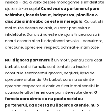
inselati – da, a vorbi despre monogamie si infidelitate
ajuta intr-un cuplu!
Cand vezi ca partenerul pare
schimbat, insatisfacut, indepartat, planifica o
discutie si intreaba ce este in neregula
. Cu cat stii
mai multe despre celalalt, cu atat poti evita o
infidelitate. Dar a sti nu este de ajuns! Incearca sa ii
acorzi atentie si sa ii indeplinesti nevoile – securitate,
afectiune, apreciere, respect, admiratie, intimitate.
Nu iti ignora partenerul!
Un motiv pentru care atat
barbatii, cat si femeile sunt tentati sa insele il
constituie sentimentul ignorarii, neglijarii, lipsa de
apreciere si atentie! Un barbat care nu se simte
apreciat, respectat si dorit va fi mult mai sensibil la
avansurile altor femei care par interesate de el.
O
femeie care simte ca nu poate vorbi cu
partenerul, ca acesta nu ii acorda atentie, nu o