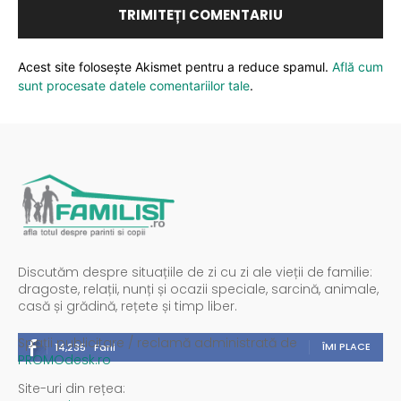
Acest site folosește Akismet pentru a reduce spamul.
Află cum
sunt procesate datele comentariilor tale
.
Discutăm despre situațiile de zi cu zi ale vieții de familie:
dragoste, relații, nunți și ocazii speciale, sarcină, animale,
casă și grădină, rețete și timp liber.
Spații publicitare / reclamă administrată de
ÎMI PLACE
14,235
Fani
PROMOdesk.ro
Site-uri din rețea: