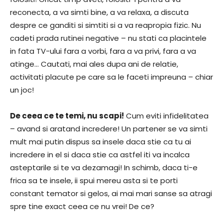
reconecta, a va simti bine, a va relaxa, a discuta
despre ce ganditi si simtiti si a va reapropia fizic. Nu
cadeti prada rutinei negative – nu stati ca placintele
in fata TV-ului fara a vorbi, fara a va privi, fara a va
atinge… Cautati, mai ales dupa ani de relatie,
activitati placute pe care sa le faceti impreuna – chiar
un joc!
De ceea ce te temi, nu scapi!
Cum eviti infidelitatea
– avand si aratand incredere! Un partener se va simti
mult mai putin dispus sa insele daca stie ca tu ai
incredere in el si daca stie ca astfel iti va incalca
asteptarile si te va dezamagi! In schimb, daca ti-e
frica sa te insele, ii spui mereu asta si te porti
constant temator si gelos, ai mai mari sanse sa atragi
spre tine exact ceea ce nu vrei! De ce?