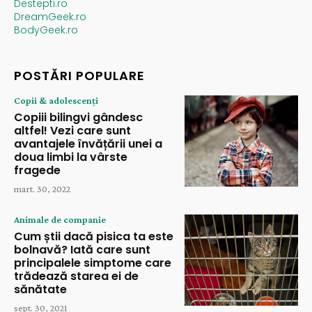
Destepti.ro
DreamGeek.ro
BodyGeek.ro
POSTĂRI POPULARE
Copii & adolescenți
Copiii bilingvi gândesc
altfel! Vezi care sunt
avantajele învățării unei a
doua limbi la vârste
fragede
mart. 30, 2022
Animale de companie
Cum știi dacă pisica ta este
bolnavă? Iată care sunt
principalele simptome care
trădează starea ei de
sănătate
sept. 30, 2021