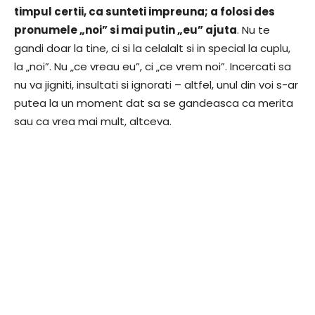
timpul certii, ca sunteti impreuna; a folosi des
pronumele „noi” si mai putin „eu” ajuta
. Nu te
gandi doar la tine, ci si la celalalt si in special la cuplu,
la „noi”. Nu „ce vreau eu”, ci „ce vrem noi”. Incercati sa
nu va jigniti, insultati si ignorati – altfel, unul din voi s-ar
putea la un moment dat sa se gandeasca ca merita
sau ca vrea mai mult, altceva.