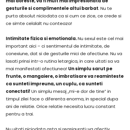
mai doreste, va fi mult mai impresionata de
gesturile si complimentele altui barbat
. Nu te
purta absolut niciodata ca si cum ce zice, ce crede si
ce simte celalalt nu conteaza!
Intimitate fizica si emotionala.
Nu sexul este cel mai
important aici – ci sentimentul de intimitate, de
conexiune, dat si de gesturile mici de afectiune. Nu va
lasati prinsi intr-o rutina letargica, in care uitati sa va
mai manifestati afectiunea!
Un simplu sarut pe
frunte, o mangaiere, o imbratisare va reaminteste
ca sunteti impreuna, un cuplu, ca sunteti
conectati!
Un simplu mesaj „mi-e dor de tine” in
timpul zilei face o diferenta enorma, in special dupa
ani de relatie. Orice relatie necesita lucru constant
pentru a trai.
Nu uitati niciodata asta si reasigurati-va afectiv