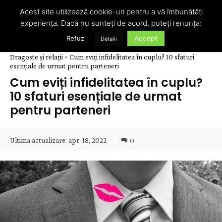
Acest site utilizează cookie-uri pentru a vă îmbunătăți
experiența. Dacă nu sunteți de acord, puteți renunța:
Accept
Refuz
Detalii
Dragoste și relații
Cum eviți infidelitatea în cuplu? 10 sfaturi
esențiale de urmat pentru parteneri
Cum eviți infidelitatea în cuplu?
10 sfaturi esențiale de urmat
pentru parteneri
Ultima actualizare:
apr. 18, 2022
0