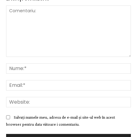
Comentariu:
Nu
Ema
Web
Salvați numele meu, adresa de e-mail și site-ul web în acest
browser pentru data viitoare i comentariu.