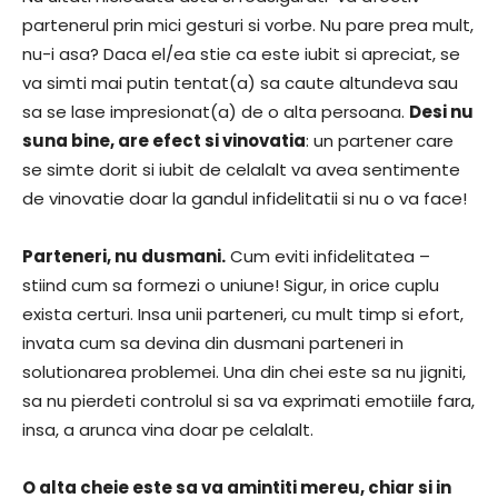
partenerul prin mici gesturi si vorbe. Nu pare prea mult,
nu-i asa? Daca el/ea stie ca este iubit si apreciat, se
va simti mai putin tentat(a) sa caute altundeva sau
sa se lase impresionat(a) de o alta persoana.
Desi nu
suna bine, are efect si vinovatia
: un partener care
se simte dorit si iubit de celalalt va avea sentimente
de vinovatie doar la gandul infidelitatii si nu o va face!
Parteneri, nu dusmani.
Cum eviti infidelitatea –
stiind cum sa formezi o uniune! Sigur, in orice cuplu
exista certuri. Insa unii parteneri, cu mult timp si efort,
invata cum sa devina din dusmani parteneri in
solutionarea problemei. Una din chei este sa nu jigniti,
sa nu pierdeti controlul si sa va exprimati emotiile fara,
insa, a arunca vina doar pe celalalt.
O alta cheie este sa va amintiti mereu, chiar si in