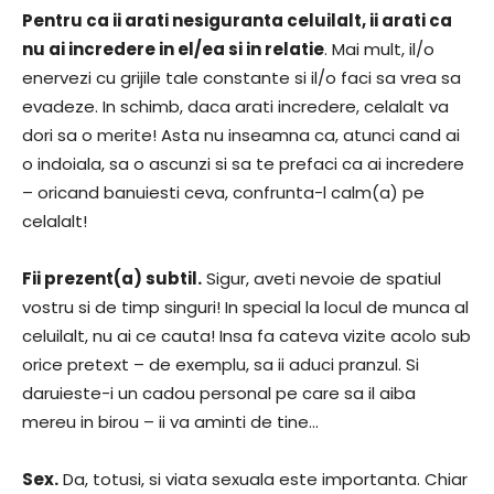
Pentru ca ii arati nesiguranta celuilalt, ii arati ca
nu ai incredere in el/ea si in relatie
. Mai mult, il/o
enervezi cu grijile tale constante si il/o faci sa vrea sa
evadeze. In schimb, daca arati incredere, celalalt va
dori sa o merite! Asta nu inseamna ca, atunci cand ai
o indoiala, sa o ascunzi si sa te prefaci ca ai incredere
– oricand banuiesti ceva, confrunta-l calm(a) pe
celalalt!
Fii prezent(a) subtil.
Sigur, aveti nevoie de spatiul
vostru si de timp singuri! In special la locul de munca al
celuilalt, nu ai ce cauta! Insa fa cateva vizite acolo sub
orice pretext – de exemplu, sa ii aduci pranzul. Si
daruieste-i un cadou personal pe care sa il aiba
mereu in birou – ii va aminti de tine…
Sex.
Da, totusi, si viata sexuala este importanta. Chiar