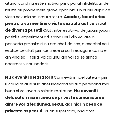
atunci cand nu este motivul principal al infidelitatii, de
multe ori problemele grave apar intr-un cuplu dupa ce
viata sexuala se inrautateste.
Asadar, faceti orice
pentru a va mentine o viata sexuala activa si cat
de diversa puteti!
Cititi, interesati-va de jucarii, jocuri,
pozitii si experimentati. Cand unul din voi are o
perioada proasta si nu are chef de sex, e esential sa ii
explice celuilalt prin ce trece si sa il reasigure ca nu e
din vina sa – feriti-va ca unul din voi sa se simta
neatractiv sau nedorit!
Nu deveniti delasatori!
Cum eviti infidelitatea – prin
lucru la relatie si la tine! Incearca sa fii o persoana mai
buna si vei avea o relatie mai buna.
Nu deveniti
delasatori nici in ceea ce priveste comunicarea
dintre voi, afectiunea, sexul, dar nici in ceea ce
priveste aspectul!
Putin superficial, insa atat