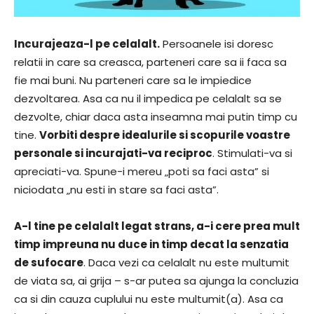
Incurajeaza-l pe celalalt.
Persoanele isi doresc
relatii in care sa creasca, parteneri care sa ii faca sa
fie mai buni. Nu parteneri care sa le impiedice
dezvoltarea. Asa ca nu il impedica pe celalalt sa se
dezvolte, chiar daca asta inseamna mai putin timp cu
tine.
Vorbiti despre idealurile si scopurile voastre
personale si incurajati-va reciproc
. Stimulati-va si
apreciati-va. Spune-i mereu „poti sa faci asta” si
niciodata „nu esti in stare sa faci asta”.
A-l tine pe celalalt legat strans, a-i cere prea mult
timp impreuna nu duce in timp decat la senzatia
de sufocare
. Daca vezi ca celalalt nu este multumit
de viata sa, ai grija – s-ar putea sa ajunga la concluzia
ca si din cauza cuplului nu este multumit(a). Asa ca