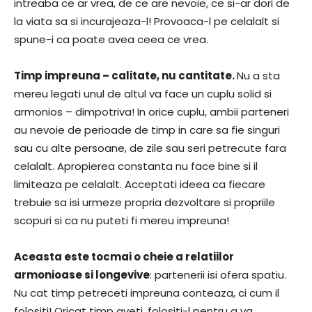
intreaba ce ar vrea, de ce are nevoie, ce si-ar dori de
la viata sa si incurajeaza-l! Provoaca-l pe celalalt si
spune-i ca poate avea ceea ce vrea.
Timp impreuna – calitate, nu cantitate.
Nu a sta
mereu legati unul de altul va face un cuplu solid si
armonios – dimpotriva! In orice cuplu, ambii parteneri
au nevoie de perioade de timp in care sa fie singuri
sau cu alte persoane, de zile sau seri petrecute fara
celalalt. Apropierea constanta nu face bine si il
limiteaza pe celalalt. Acceptati ideea ca fiecare
trebuie sa isi urmeze propria dezvoltare si propriile
scopuri si ca nu puteti fi mereu impreuna!
Aceasta este tocmai o cheie a relatiilor
armonioase si longevive
: partenerii isi ofera spatiu.
Nu cat timp petreceti impreuna conteaza, ci cum il
folositi! Oricat timp aveti, folositi-l pentru a va